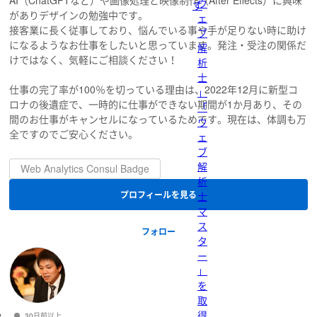
AI（ChatGPTなど）や画像処理と映像制作（After Effects）に興味
ウ
す
がありデザインの勉強中です。
ェ
接客業に長く従事しており、悩んでいる事や手が足りない時に助け
ブ
になるようなお仕事をしたいと思っています。発注・受注の関係だ
解
けではなく、気軽にご相談ください！
析
士
仕事の完了率が100％を切っている理由は、2022年12月に新型コ
」
ロナの後遺症で、一時的に仕事ができない期間が1か月あり、その
「
間のお仕事がキャンセルになっているためです。現在は、体調も万
ウ
全ですのでご安心ください。
ェ
ブ
解
Web Analytics Consul Badge
析
プロフィールを見る
士
マ
ス
フォロー
タ
ー
」
を
取
得
30日前以上