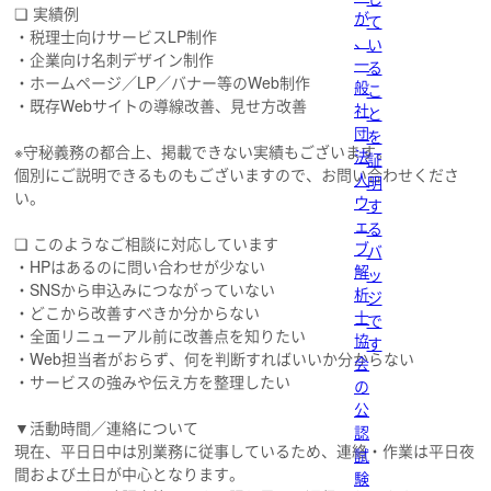
❏ 実績例
が
て
・税理士向けサービスLP制作
、
い
・企業向け名刺デザイン制作
一
る
・ホームページ／LP／バナー等のWeb制作
般
こ
・既存Webサイトの導線改善、見せ方改善
社
と
団
を
※守秘義務の都合上、掲載できない実績もございます。
法
証
個別にご説明できるものもございますので、お問い合わせくださ
人
明
い。
ウ
す
ェ
る
❏ このようなご相談に対応しています
ブ
バ
・HPはあるのに問い合わせが少ない
解
ッ
・SNSから申込みにつながっていない
析
ジ
・どこから改善すべきか分からない
士
で
・全面リニューアル前に改善点を知りたい
協
す
・Web担当者がおらず、何を判断すればいいか分からない
会
・サービスの強みや伝え方を整理したい
の
公
▼活動時間／連絡について
認
現在、平日日中は別業務に従事しているため、連絡・作業は平日夜
試
間および土日が中心となります。
験