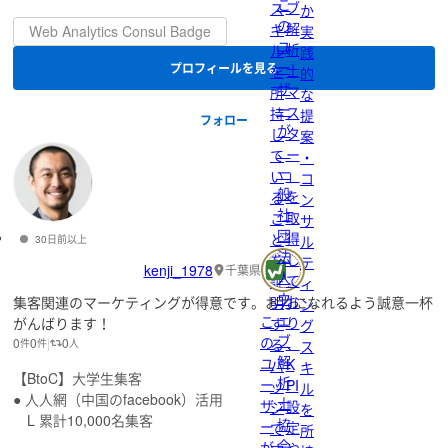
こ
ブ
ス
か
の
解
キ
Web Analytics Consul Badge
実
ユ
析
ル
践
ー
プロフィールを見る
士
を
的
ザ
マ
所
な
ー
ス
持
提
フォロー
が
タ
し
案
、
ー
て
・
一
」
い
コ
般
を
る
ン
社
取
こ
サ
団
得
と
ル
30日前以上
法
し
を
テ
kenji_1978
千葉県
人
て
証
ィ
ウ
お
集客関連のマーケティングが得意です。お力になれるよう誠意一杯
明
ン
ェ
こ
り
がんばります！
す
グ
ブ
の
、
0
0
0
る
件
件
人
ス
解
ユ
K
バ
キ
【BtoC】大学生集客
析
ー
PI
ッ
ル
● 人人網（中国のfacebook）活用
士
ザ
設
ジ
を
L 累計10,000名集客
協
ー
定
で
所
会
が