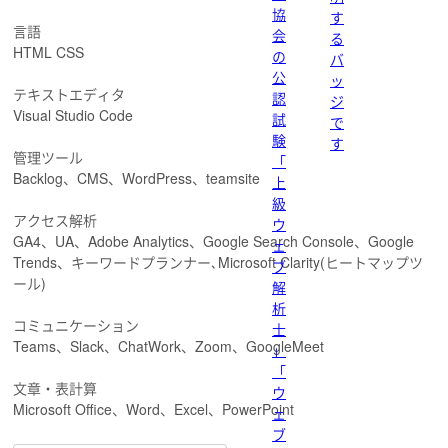
協
す
言語
会
る
HTML CSS
の
バ
公
ッ
テキストエディタ
認
ジ
Visual Studio Code
試
で
験
す
管理ツール
「
Backlog、CMS、WordPress、teamsite
上
級
アクセス解析
ウ
GA4、UA、Adobe Analytics、Google Search Console、Google
ェ
Trends、キーワードプランナー､Microsoft Clarity(ヒートマップツ
ブ
ール)
解
析
コミュニケーション
士
Teams、Slack、ChatWork、Zoom、GoogleMeet
」
「
文章・表計算
ウ
Microsoft Office、Word、Excel、PowerPoint
ェ
ブ