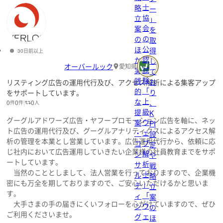
士
略
ー
協
立
」
会
案
を
の
の
取
公
ほ
得
30日前以上
認
か
し
オーバールック
愛知県
試
実
て
験
践
お
リスティング広告の運用代行及び、アクセス解析による集客アップ
「
的
り
をサポートしています。
上
な
、
0
0
0
件
件
人
級
提
K
グーグルアドワーズ広告・ヤフープロモーション広告を軸に、ネッ
ウ
案
PI
ト広告の運用代行及び、グーグルアナリティクスによるアクセス解
ェ
・
設
析の管理を本業とし営業しています。広告運用代行から、依頼に応
ブ
コ
定
じ社内において広告運用していきたい企業様の社員教育までをサポ
解
ン
や
ートしています。
析
サ
戦
当然のこととしまして、法人営業を行っておりますので、企業機
士
ル
略
密にも万全を期しておりますので、ご安心いただけるかと思いま
」
テ
立
す。
「
ィ
案
大手さまの手の届きにくいフォローを心がけていますので、ぜひ
ウ
ン
の
ご利用くださいませ。
ェ
グ
ほ