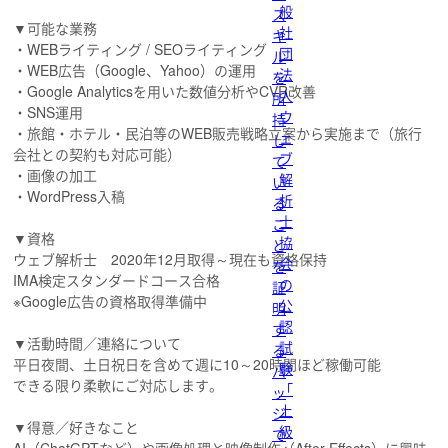
般
ス
▼可能な業務
社
キ
・WEBライティング / SEOライティング
団
ル
・WEB広告（Google、Yahoo）の運用
法
を
・Google Analyticsを用いた数値分析やCVR改善
人
所
・SNS運用
ウ
持
・旅館・ホテル・民泊等のWEB販売戦略立案から実施まで（旅行
ェ
し
会社との契約も対応可能）
ブ
て
・画像の加工
解
い
・WordPress入稿
析
る
士
こ
▼資格
協
と
ウェブ解析士 2020年12月取得～現在も資格保持
会
を
IMA検定スタンダードコース合格
の
証
※Google広告の資格取得準備中
公
明
認
す
▼活動時間／連絡について
試
る
平日夜間、土日祝日を含めて週に10～20時間ほど稼働可能
験
バ
できる限り柔軟にご対応します。
「
ッ
上
ジ
▼得意／好きなこと
級
で