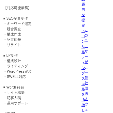
践
【対応可能業務】
的
な
■ SEO記事制作
提
・キーワード選定
案
・競合調査
こ
・
・構成作成
の
コ
・記事執筆
ユ
ン
・リライト
ー
サ
ザ
ル
■ LP制作
ー
テ
・構成設計
が
ィ
・ライティング
、
ン
・WordPress実装
一
グ
・SWELL対応
般
ス
社
キ
■ WordPress
団
ル
・サイト構築
法
を
・記事入稿
人
所
・運用サポート
ウ
持
ェ
し