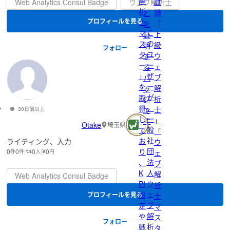
解
試
Web Analytics Consul Badge
ウェブ解析士
こ
析
験
と
プロフィールを見る
士
「
を
こ
マ
上
証
の
ス
級
明
フォロー
ユ
タ
ウ
す
ー
ー
ェ
る
ザ
」
ブ
バ
ー
を
解
ッ
が
取
析
ジ
、
得
士
で
30日前以上
一
し
」
す
Otake
埼玉県
般
て
「
社
お
ライティング、入力
ウ
団
り
0
0
0
0
ェ
件
件
人
円
法
、
ブ
人
K
解
Web Analytics Consul Badge
ウ
PI
析
ェ
設
プロフィールを見る
士
ブ
定
マ
解
や
ス
フォロー
析
戦
タ