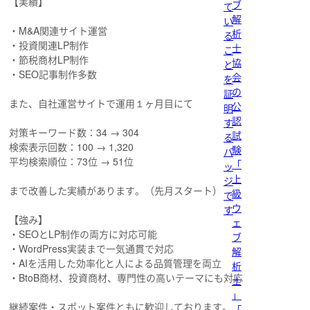
【実績】
ブ
て
解
い
・M&A関連サイト運営
析
る
・投資関連LP制作
士
こ
・節税商材LP制作
協
と
・SEO記事制作多数
会
を
の
証
また、自社運営サイトで運用１ヶ月目にて
公
明
認
す
対策キーワード数：34 → 304
試
る
検索表示回数：100 → 1,320
験
バ
平均検索順位：73位 → 51位
「
ッ
上
ジ
まで改善した実績があります。（先月スタート）
級
で
ウ
す
【強み】
ェ
・SEOとLP制作の両方に対応可能
ブ
・WordPress実装まで一気通貫で対応
解
・AIを活用した効率化と人による品質管理を両立
析
・BtoB商材、投資商材、専門性の高いテーマにも対応
士
」
継続案件・スポット案件ともに歓迎しております。
「