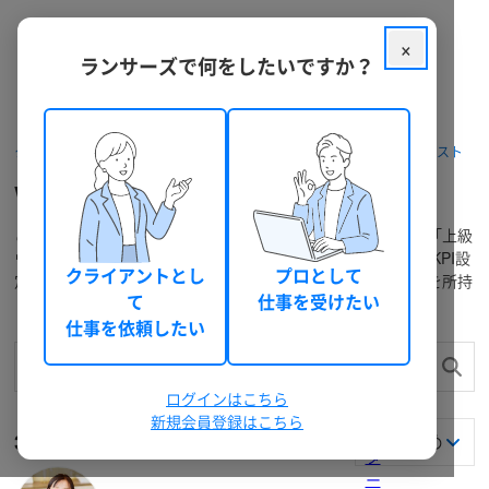
「
×
上
ランサーズで何をしたいですか？
級
ウ
ェ
ブ
クラウドソーシング ランサーズ
フリーランスを探す
スペシャリスト
解
析
Web Analytics Consul Badge
士
」
このユーザーが、一般社団法人ウェブ解析士協会の公認試験「上級
「
ウェブ解析士 」「ウェブ解析士マスター」を取得しており、KPI設
ウ
クライアントとし
プロとして
定や戦略立案のほか実践的な提案・コンサルティングスキルを所持
ェ
て
仕事を受けたい
していることを証明するバッジです
ブ
仕事を依頼したい
解
析
士
ログインはこちら
マ
新規会員登録はこちら
ス
34
人のフリーランスが見つかりました
(0.17
秒
)
タ
ー