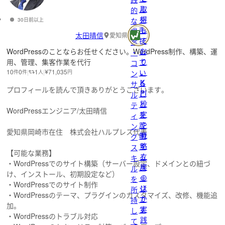
取
ル
的
得
を
な
30日前以上
し
所
提
太田晴信
愛知県
て
持
案
お
WordPressのことならお任せください。WordPress制作、構築、運
し
・
り
用、管理、集客作業を代行
て
コ
、
10
0
1
71,035
い
件
件
人
円
ン
K
る
サ
プロフィールを読んで頂きありがとうございます。
PI
こ
ル
設
と
テ
WordPressエンジニア/太田晴信
定
を
ィ
や
証
ン
愛知県岡崎市在住 株式会社ハルプレス代表
戦
明
グ
略
す
ス
【可能な業務】
立
る
キ
・WordPressでのサイト構築（サーバー設定、ドメインとの紐づ
案
バ
ル
け、インストール、初期設定など）
の
ッ
を
・WordPressでのサイト制作
ほ
ジ
所
・WordPressのテーマ、プラグインのカスタマイズ、改修、機能追
か
で
持
加。
実
す
し
・WordPressのトラブル対応
践
て