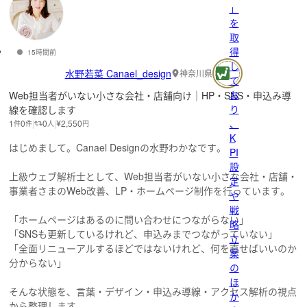
」
を
取
得
15時間前
し
水野若菜 Canael_design
神奈川県
て
お
Web担当者がいない小さな会社・店舗向け｜HP・SNS・申込み導
り
線を確認します
、
1
0
0
2,550
件
件
人
円
K
はじめまして。Canael Designの水野わかなです。
PI
設
上級ウェブ解析士として、Web担当者がいない小さな会社・店舗・
定
事業者さまのWeb改善、LP・ホームページ制作を行っています。
や
戦
「ホームページはあるのに問い合わせにつながらない」
略
「SNSも更新しているけれど、申込みまでつながっていない」
立
「全面リニューアルするほどではないけれど、何を直せばいいのか
案
分からない」
の
ほ
そんな状態を、言葉・デザイン・申込み導線・アクセス解析の視点
か
から整理します。