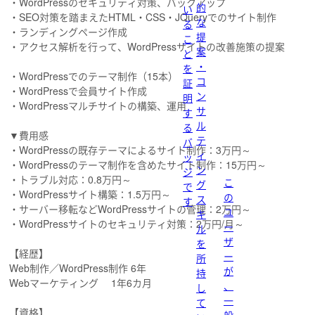
・WordPressのセキュリティ対策、バックアップ
的
い
・SEO対策を踏まえたHTML・CSS・JQueryでのサイト制作
な
る
・ランディングページ作成
提
こ
・アクセス解析を行って、WordPressサイトの改善施策の提案
案
と
・
を
・WordPressでのテーマ制作（15本）
コ
証
・WordPressで会員サイト作成
ン
明
・WordPressマルチサイトの構築、運用
サ
す
ル
る
▼費用感
テ
バ
・WordPressの既存テーマによるサイト制作：3万円～
ィ
ッ
・WordPressのテーマ制作を含めたサイト制作：15万円～
ン
ジ
・トラブル対応：0.8万円～
こ
グ
で
・WordPressサイト構築：1.5万円～
の
ス
す
・サーバー移転などWordPressサイトの管理：2万円～
ユ
キ
・WordPressサイトのセキュリティ対策：2万円/月～
ー
ル
ザ
を
【経歴】
ー
所
Web制作／WordPress制作 6年
が
持
Webマーケティング 1年6カ月
、
し
一
て
【資格】