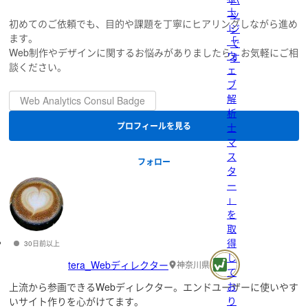
士
ッ
初めてのご依頼でも、目的や課題を丁寧にヒアリングしながら進め
」
ジ
ます。
「
で
Web制作やデザインに関するお悩みがありましたら、お気軽にご相
ウ
す
談ください。
ェ
ブ
解
Web Analytics Consul Badge
析
プロフィールを見る
士
マ
ス
フォロー
タ
ー
」
を
取
得
30日前以上
し
tera_Webディレクター
神奈川県
て
お
上流から参画できるWebディレクター。エンドユーザーに使いやす
り
いサイト作りを心がけてます。