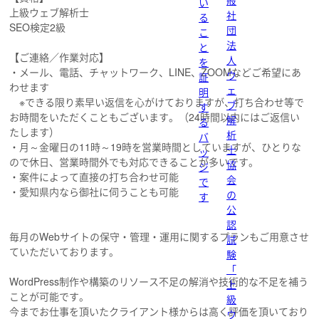
般
い
上級ウェブ解析士
社
る
SEO検定2級
団
こ
法
と
【ご連絡／作業対応】
人
を
・メール、電話、チャットワーク、LINE、ZOOMなどご希望にあ
ウ
証
わせます
ェ
明
※できる限り素早い返信を心がけておりますが、打ち合わせ等で
ブ
す
お時間をいただくこともございます。（24時間以内にはご返信い
解
る
たします）
析
バ
・月～金曜日の11時～19時を営業時間としていますが、ひとりな
士
ッ
ので休日、営業時間外でも対応できることが多いです。
協
ジ
・案件によって直接の打ち合わせ可能
会
で
・愛知県内なら御社に伺うことも可能
の
す
公
認
毎月のWebサイトの保守・管理・運用に関するプランもご用意させ
試
ていただいております。
験
「
WordPress制作や構築のリソース不足の解消や技術的な不足を補う
上
ことが可能です。
級
今までお仕事を頂いたクライアント様からは高く評価を頂いており
ウ