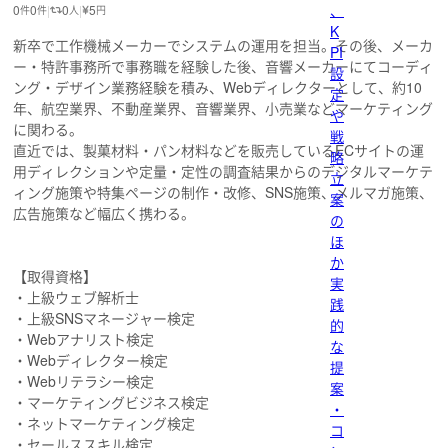
、
0
0
0
5
件
件
人
円
K
新卒で工作機械メーカーでシステムの運用を担当。その後、メーカ
PI
ー・特許事務所で事務職を経験した後、音響メーカーにてコーディ
設
ング・デザイン業務経験を積み、Webディレクターとして、約10
定
年、航空業界、不動産業界、音響業界、小売業などマーケティング
や
に関わる。
戦
直近では、製菓材料・パン材料などを販売しているECサイトの運
略
用ディレクションや定量・定性の調査結果からのデジタルマーケテ
立
ィング施策や特集ページの制作・改修、SNS施策、メルマガ施策、
案
広告施策など幅広く携わる。
の
ほ
か
【取得資格】
実
・上級ウェブ解析士
践
・上級SNSマネージャー検定
的
・Webアナリスト検定
な
・Webディレクター検定
提
・Webリテラシー検定
案
・マーケティングビジネス検定
・
・ネットマーケティング検定
コ
・セールススキル検定