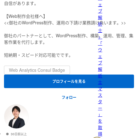
自信があります。
ェ
ブ
【Web制作会社様へ】
解
<<御社のWordPress制作、運用の下請け業務請け負います。>>
析
士
御社のパートナーとして、WordPress制作、構築、運用、管理、集
」
客作業を代行します。
「
ウ
短納期・スピード対応可能でです。
ェ
ブ
解
Web Analytics Consul Badge
析
プロフィールを見る
士
マ
ス
フォロー
タ
ー
」
を
取
得
30日前以上