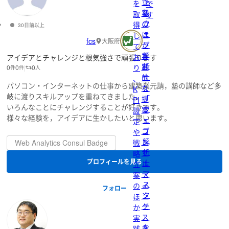
上
立
を
で
級
案
取
す
ウ
の
得
30日前以上
ェ
ほ
し
fcs
大阪府
ブ
か
て
解
実
お
アイデアとチャレンジと根気強さで頑張ります
析
践
り
0
0
0
件
件
人
士
的
、
パソコン・インターネットの仕事から建築業元請，塾の講師など多
」
な
K
岐に渡りスキルアップを重ねてきました。
「
提
PI
いろんなことにチャレンジすることが好きです。
ウ
案
設
様々な経験を，アイデアに生かしたいと思います。
ェ
・
定
ブ
コ
や
解
ン
Web Analytics Consul Badge
戦
析
サ
略
プロフィールを見る
士
ル
立
マ
テ
案
ス
ィ
の
フォロー
タ
ン
ほ
ー
グ
か
」
ス
実
を
キ
践