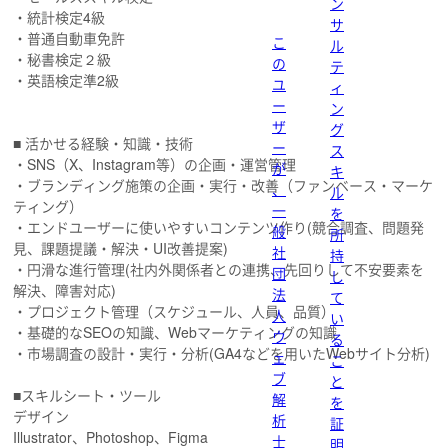
ン
・統計検定4級
サ
・普通自動車免許
こ
ル
・秘書検定２級
の
テ
・英語検定準2級
ユ
ィ
ー
ン
ザ
グ
■ 活かせる経験・知識・技術
ー
ス
・SNS（X、Instagram等）の企画・運営管理
が
キ
・ブランディング施策の企画・実行・改善（ファンベース・マーケ
、
ル
ティング）
一
を
・エンドユーザーに使いやすいコンテンツ作り(競合調査、問題発
般
所
見、課題提議・解決・UI改善提案)
社
持
・円滑な進行管理(社内外関係者との連携、先回りして不安要素を
団
し
解決、障害対応)
法
て
・プロジェクト管理（スケジュール、人員、品質）
人
い
・基礎的なSEOの知識、Webマーケティングの知識
ウ
る
・市場調査の設計・実行・分析(GA4などを用いたWebサイト分析)
ェ
こ
ブ
と
■スキルシート・ツール
解
を
デザイン
析
証
Illustrator、Photoshop、Figma
士
明