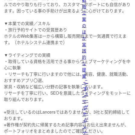
戦
ルでのやり取りも行っており、カスタマーサポートにも自信があり
略
ます。困っている事の手助けが出来るように心がけております。
立
案
▼本業での実績／スキル
の
・旅行予約サイトでの受賞歴あり
ほ
ホテルのWeb集客は一から構築し販売開始まで一気通貫で行えま
か
す。（ホテルシステム連携まで）
実
践
▼ライティングでの実績
的
・取得している資格を活用できる事からウェブマーケティングを中
な
心に執筆
提
・リサーチも丁寧に行いますので他には、美容、健康、就職活動、
案
おすすめアプリ〇選、
こ
・
家具・収納など幅広い分野の記事を執筆しています。
の
コ
リサーチを丁寧に行い、SEOを意識したライティングをモットーに
ユ
ン
取り組んでおります。
ー
サ
ザ
ル
※受注しているのはLancersではありませんが、3社と契約締結して
ー
テ
おります。
が
ィ
※著作権が契約先に帰属するため記事内容はお伝え出来ませんが、
、
ン
ポートフォリオをまとめましたのでご確認ください。
一
グ