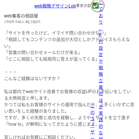
し
web戦略デザインLob
東京都
て
お
web集客の相談屋
り
1
0
0
2,160
件
件
人
円
、
「サイトを作ったけど、イマイチ問い合わせがない」
K
「相談してもコンテンツの追加が大切としかアドバイスもらえな
PI
い」
設
「営業の問い合わせメールだけが来る」
定
「どこに相談しても結局同じ答えが返ってくる」
や
戦
・・・
略
こんなご経験はないですか？
立
案
私は都内でwebサイト改善でお客様の収益UPのお手伝いをしてい
の
る大熊純宜と申します。
ほ
かつては私もお客様のサイトの運用で悩んだり、上手くいかずに苦
こ
か
い思いをした経験がありました。
の
実
ですが、多くの失敗と成功を経験し、ようやくサイトを立て直す
ユ
践
「how to」が鮮明になってきたように感じます。
ー
的
ザ
な
宜しければお気軽にご相談ください。
ー