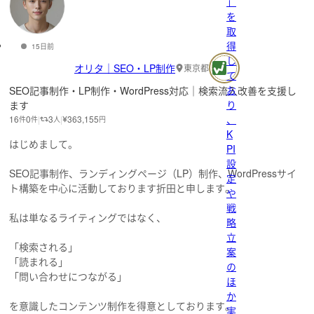
」
を
取
得
15日前
し
オリタ｜SEO・LP制作
東京都
て
お
SEO記事制作・LP制作・WordPress対応｜検索流入改善を支援し
り
ます
、
16
0
3
363,155
件
件
人
円
K
はじめまして。
PI
設
SEO記事制作、ランディングページ（LP）制作、WordPressサイ
定
ト構築を中心に活動しております折田と申します。
や
戦
私は単なるライティングではなく、
略
立
「検索される」
案
「読まれる」
の
「問い合わせにつながる」
ほ
か
を意識したコンテンツ制作を得意としております。
実