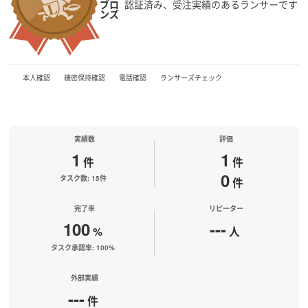
ブロ
認証済み、受注実績のあるランサーです
ンズ
本人確認
機密保持確認
電話確認
ランサーズチェック
実績数
評価
1
1
件
件
0
タスク数: 15件
件
完了率
リピーター
100
---
%
人
タスク承認率: 100%
外部実績
---
件