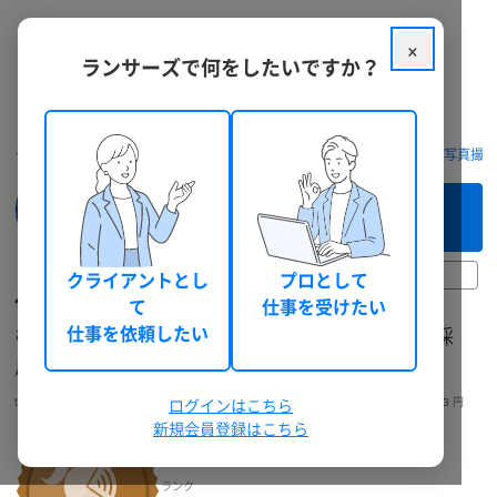
×
ランサーズで何をしたいですか？
クラウドソーシング ランサーズ
フリーランスを探す
動画制作・写真撮
このフリーランスへ
まずは相談してみる（無料）
25日前
クライアントとし
プロとして
化学分野専門アニメ制作｜ばけがく！
て
仕事を受けたい
むずかしい化学をわかりやすい動画にし教育・採
仕事を依頼したい
用・営業をサポート
takuyakz
映像クリエイター
個人
ログインはこちら
神奈川県
30代前半
男性
総獲得報酬: 23,043 円
新規会員登録はこちら
ランク