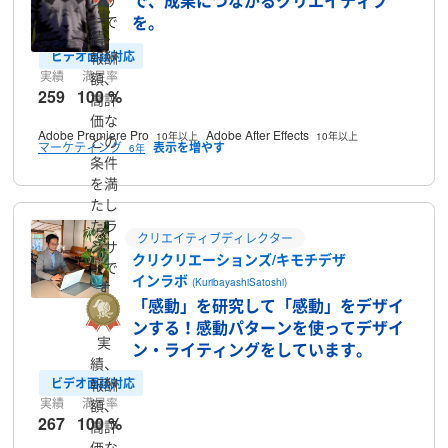
で、成果につながるクリエイティブ
ンサ
実
を。
ーで
績、
す
ビデオ面談対応
報酬
実績
満足率
額、
259
100 %
高評
価な
Adobe Premiere Pro
Adobe After Effects
10年以上
10年以上
どの
マーケティング
6年
条件
を満
たし
たラ
クリエイティブディレクター
ンサ
クリクリエーションズ/キモチデザ
ーで
インラボ
(KuribayashiSatoshi)
す
「感動」を研究して「感動」をデザイ
ンする！感動パターンを使ってデザイ
実
ン・ライティングをしています。
績、
ビデオ面談対応
報酬
実績
満足率
額、
267
100 %
高評
価な