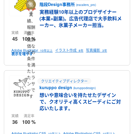
ンサ
階段Design事務所
(escaliers_pro)
ーで
実務経験10年以上のプロデザイナー
す
実
(本業+副業)。広告代理店で大手飲料メ
績、
ーカー、氷菓子メーカー担当。
報酬
実績
満足率
額、
45
100 %
高評
価な
Adobe Illustrator
イラスト作成
写真撮影
10年以上
8年
3年
どの
条件
を満
たし
たラ
クリエイティブディレクター
ンサ
kuruppo design
(kuruppodesign)
ーで
想いや意味合いを持たせたデザイン
す
で、クオリティ高くスピーディにご対
応いたします。
実績
満足率
36
100 %
Adobe Illustrator CS5
Adobe Photoshop CS5
10年以上
10年以上