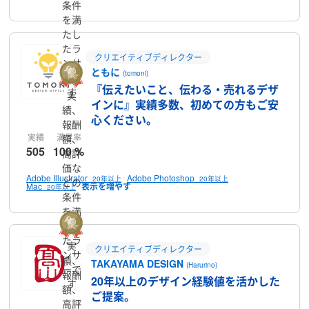
条件
を満
たし
たラ
クリエイティブディレクター
ンサ
ともに
(tomoni)
ーで
『伝えたいこと、伝わる・売れるデザ
す
実
インに』実績多数、初めての方もご安
績、
心ください。
報酬
実績
満足率
額、
505
100 %
高評
価な
Adobe Illustrator
Adobe Photoshop
20年以上
20年以上
どの
Mac
20年以上
条件
を満
たし
たラ
実
クリエイティブディレクター
ンサ
績、
TAKAYAMA DESIGN
(Harurino)
ーで
報酬
20年以上のデザイン経験値を活かした
す
額、
ご提案。
高評