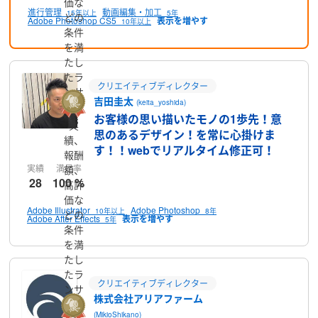
価な
進行管理
動画編集・加工
15年以上
5年
どの
Adobe Photoshop CS5
10年以上
条件
を満
たし
たラ
クリエイティブディレクター
ンサ
吉田圭太
(keita_yoshida)
ーで
お客様の思い描いたモノの1歩先！意
す
実
思のあるデザイン！を常に心掛けま
績、
す！！webでリアルタイム修正可！
報酬
実績
満足率
額、
28
100 %
高評
価な
Adobe Illustrator
Adobe Photoshop
10年以上
8年
どの
Adobe After Effects
5年
条件
を満
たし
たラ
クリエイティブディレクター
ンサ
株式会社アリアファーム
ーで
(MikioShikano)