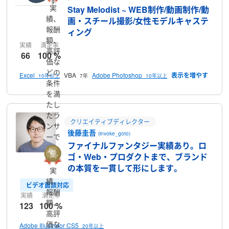
す
実
Stay Melodist ~ WEB制作/動画制作/動
績、
画・スチール撮影/女性モデルキャステ
報酬
ィング
額、
実績
満足率
高評
66
100 %
価な
どの
Excel
VBA
Adobe Photoshop
10年以上
7年
10年以上
条件
を満
たし
たラ
クリエイティブディレクター
ンサ
後藤圭吾
(invoke_goto)
ーで
ファイナルファンタジー実績あり。ロ
す
ゴ・Web・プロダクトまで、ブランド
の本質を一貫して形にします。
実
績、
ビデオ面談対応
報酬
実績
満足率
額、
123
100 %
高評
価な
Adobe Illustrator CS5
20年以上