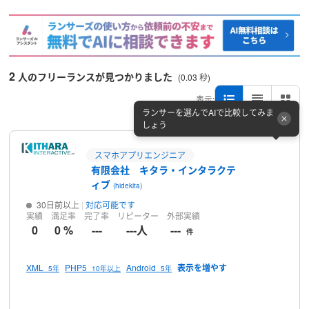
2
人のフリーランスが見つかりました
(0.03 秒)
表示:
ランサーを選んでAIで比較してみま
しょう
スマホアプリエンジニア
有限会社 キタラ・インタラクテ
ィブ
(hidekita)
30日前以上
対応可能です
実績
満足率
完了率
リピーター
外部実績
0
0 %
---
---人
---
件
XML
PHP5
Android
5年
10年以上
5年
プロフィール