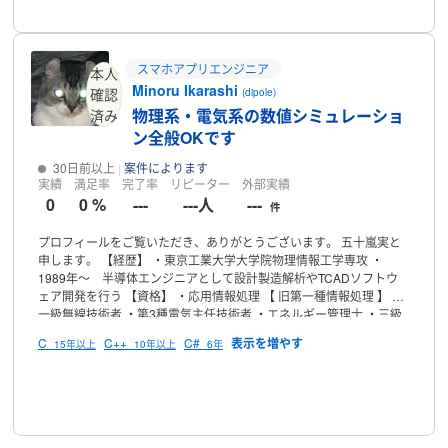
スマホアプリエンジニア
本人
Minoru Ikarashi
確認
(dipole)
物理系・電気系の数値シミュレーショ
済み
ン全般OKです
30日前以上
案件によります
実績
満足率
完了率
リピーター
外部実績
0
0 %
---
---人
---
件
プロフィールをご覧いただき、ありがとうございます。
五十嵐実と
申します。
【経歴】
・東京工業大学大学院物理情報工学専攻
・
1989年〜 半導体エンジニアとして設計製造解析やTCADソフトウ
ェア開発を行う
【資格】
・応用情報処理 【 旧第一種情報処理 】
・
一級無線技術者
・第3種電気主任技術者
・エネルギー管理士
・三級
知的財産管理技能士
・日商簿記3級
【現在の業務内容】
・数値シミ
C
C++
C#
15年以上
10年以上
6年
ュレーション
・半導体TCAD
・スマホアプリ
・Windowsサーバー管
理
【可能な業務】
上記の業務内容の他、
・プログラム作成、ツール
作成
・ツール開発・修正
などをお引き受け可能です。
【開発言語】
プロフィール
・C/C++/C#
・Visual Basic Application
【稼働時間】
平日は５～６
時間、休日は３時間で在宅ワークをお受けしております。
ご連絡い
ただければ、すぐに対応できる態勢を整えておりますので、どうぞ