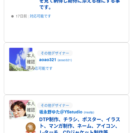
を見て納得し期待に添える様にする事
です。
17日前
対応可能です
プロフィール
その他デザイナー
本人
aoao321
(aoao321)
確認
済み
1時間前
対応可能です
プロフィール
本人
その他デザイナー
確認
坂永野ゆた＠YSstudio
(maslip)
済み
DTP制作、チラシ、ポスター、イラス
ト、マンガ制作、ネーム、アイコン、
レタッチ、CDジャケット制作等