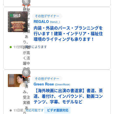
を満
たし
認証
たラ
済
その他デザイナー
ンサ
み、
REGALO
(haru3_)
ーで
受注
内装・外装のパース・プランニングを
す
実績
行います！建築・インテリア・福祉住
あ
環境のライティングも承ります！
り、
11分前
案件によります
評価
が高
く活
プロフィール
躍中
のラ
ンサ
その他デザイナー
ーで
認証
Green Rose
す
(GreenRose)
済
【海外映画に出演の書道家】書道、茶
み、
道、着付け、インバウンド、動画コン
受注
テンツ、字幕、モデルなど
実績
あ
ビデオ面談対応
11日前
対応可能です
り、