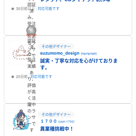
認証
30日前以上
対応可能です
済
み、
プロフィール
受注
実績
のあ
認証
るラ
済
その他デザイナー
ンサ
suzumomo_design
み、
(mpmpmpk)
ーで
受注
誠実・丁寧な対応を心がけておりま
す
実績
す。
あ
20日前
対応可能です
り、
評価
プロフィール
が高
く活
躍中
のラ
その他デザイナー
ンサ
１７００
(user-1700)
ーで
異業種挑戦中！
す