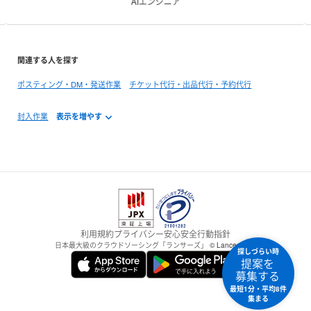
AIエンジニア
関連する人を探す
ポスティング・DM・発送作業
チケット代行・出品代行・予約代行
封入作業
利用規約
プライバシー
安心安全
行動指針
日本最大級のクラウドソーシング「ランサーズ」
© Lancers,Inc.
探しづらい時
提案を
募集する
最短1分・平均8件
集まる