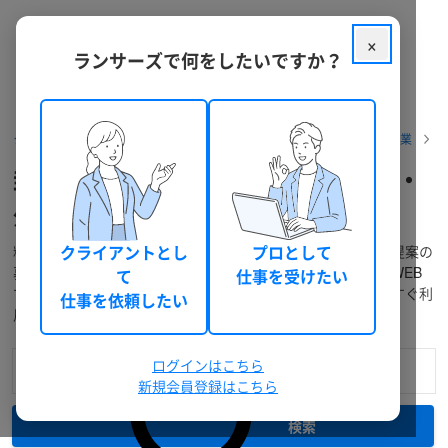
×
ランサーズで何をしたいですか？
クラウドソーシング ランサーズ
フリーランスを探す
タスク・作業
封入作業をフリーランス個人へ依頼・
外注
料金・口コミ・実績などで封入作業のフリーランスを検索！提案の
クライアントとし
プロとして
募集、業務委託での個人発注・外注から仕事の代行依頼までWEB
て
仕事を受けたい
で完結！「相談～支払い」もスムーズで簡単！無料登録で今すぐ利
仕事を依頼したい
用できます。
ログインはこちら
新規会員登録はこちら
検索