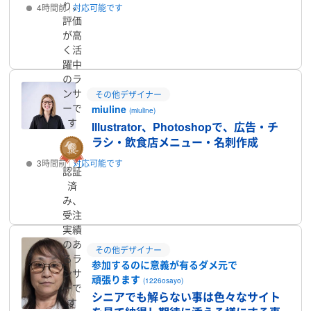
り、
4時間前
対応可能です
評価
が高
プロフィール
く活
躍中
のラ
ンサ
その他デザイナー
ーで
miuline
(miuline)
す
Illustrator、Photoshopで、広告・チ
ラシ・飲食店メニュー・名刺作成
3時間前
対応可能です
認証
済
プロフィール
み、
受注
実績
のあ
その他デザイナー
るラ
参加するのに意義が有るダメ元で
ンサ
頑張ります
(1226osayo)
ーで
シニアでも解らない事は色々なサイト
す