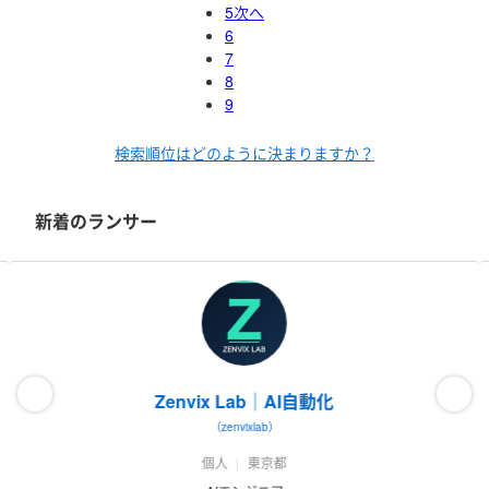
5
次へ
6
7
8
9
検索順位はどのように決まりますか？
新着のランサー
Zenvix Lab｜AI自動化
（zenvixlab）
個人
東京都