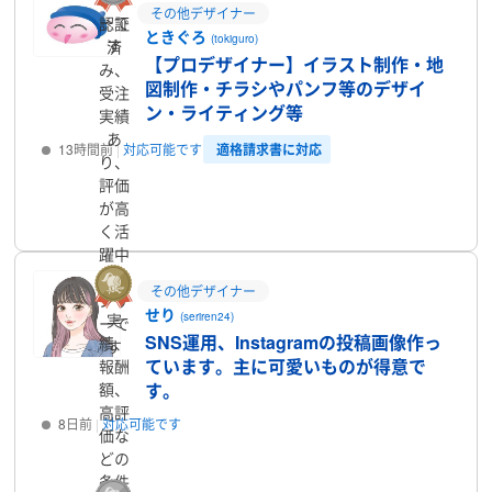
その他デザイナー
ーで
認証
ときぐろ
(tokiguro)
す
済
【プロデザイナー】イラスト制作・地
み、
図制作・チラシやパンフ等のデザイ
受注
ン・ライティング等
実績
あ
適格請求書に対応
13時間前
対応可能です
り、
評価
プロフィール
が高
く活
躍中
のラ
その他デザイナー
ンサ
せり
(seriren24)
実
ーで
SNS運用、Instagramの投稿画像作っ
績、
す
ています。主に可愛いものが得意で
報酬
す。
額、
高評
8日前
対応可能です
価な
どの
プロフィール
条件