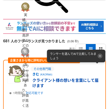
詳細検索
実
績、
報酬
額、
高評
価な
681
人のフリーランスが見つかりました
(0.06 秒)
どの
表示:
条件
ランサーを選んでAIで比較してみま
を満
しょう
認証
企業さまから特に評判がいい方をピックアップ (PR)
たし
済
たラ
その他専門職
み、
ンサ
きむ
受注
(KAORI85)
ーで
クライアント様の想いを言葉にして届
実績
す
あ
けます
り、
1時間前
対応可能です
評価
が高
プロフィール
く活