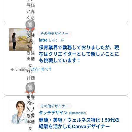
評価
プロフィール
が高
く活
躍中
のラ
その他デザイナー
認証
ンサ
latte
済
(c-410__h)
ーで
み、
保育業界で勤務しておりましたが、現
す
受注
在はクリエイターとして新しいことに
実績
も挑戦しています！
あ
5時間前
対応可能です
り、
評価
プロフィール
が高
く活
躍中
認証
のラ
済
その他デザイナー
ンサ
み、
タッチデザイン
(komarihime)
ーで
受注
健康・美容・ウェルネス特化！50代の
す
実績
経験を活かしたCanvaデザイナー
あ