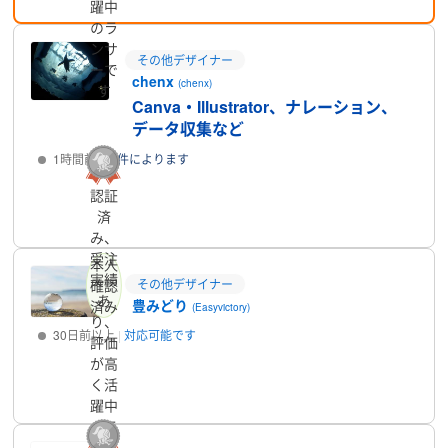
躍中
のラ
ンサ
その他デザイナー
ーで
chenx
(chenx)
す
Canva・Illustrator、ナレーション、
データ収集など
1時間前
案件によります
認証
プロフィール
済
み、
受注
本人
実績
その他デザイナー
確認
あ
豊みどり
済み
(Easyvictory)
り、
30日前以上
対応可能です
評価
が高
プロフィール
く活
躍中
のラ
ンサ