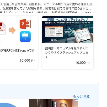
t officeを使用した営業資料、研修資料、マニュアル類の作成に携わる仕事を長
、製造業を営んでいた経験もあり、経営者目線での資料作成のお手伝い
分析などもお力になれます。
最近では、動画編集や記事作成、古いPDF
Lancersの制作実績例
・営業資料
・会社説明会用資料
・社内研修資料
・
使用される各種資料
・新サービスの社内プレゼン用資料
・システム操作
にはいつでも連絡は可能です。
納品に関してはできる限り素早い対応を
な納期を提示いたしますので、都度ご相談しながら進めていければと考え
説明書・マニュアルを見やすくわ
OWERPOINT/Keynoteで再
かりやすくブラッシュアップしま
す
す
10,000
円~
10,000
円~
もっと見る