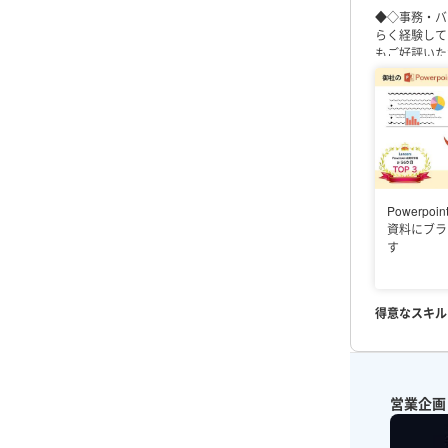
◆◇事務・バ
らく経験して
もご好評いた
データの文字
セミナー用の
マニ
心掛けており
ております。
Powerp
資料にブラ
す
得意なスキル
営業企画