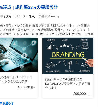
プロフィール
0%達成 | 成約率22%の導線設計
93%
1人
---
率
リピーター
外部実績
件
志・商品」という熱量を
市場で勝てる「戦略コンセプト」へと昇華さ
を、どの順番で届けるか」という感情導線の設計と、それを形にする『言
の裏付け（社会的証明）
⚫︎【日本トップクラスの認定】 2017年、日本屈
⚫︎【世界的権威とのプロジェクト】 2020年、伝説のマーケター ジェイ・
ンラインサロン新規立ち上げ： SNS・広告からの集客導線を設計し、初動
県
広告からの流入〜個別相談の導線改善により、成約率を2.7倍に向上。
◆私が
似できない」独自の切り口を創出。
月商2,000万円規模の投資事業のフ
ションも得意としております。
② 「成約への最短距離」を作る導線設計
広
Pの原稿作成から、LINE等への誘導まで一貫して設計します。
③ 利益を
心理的拒絶を解き、「これしかない」と思わせる販促文章を構築しま
再定義）
・ブランディング、イベント・新商品企画
・プロセスエコノミー
添削
・SNS（X、YouTube、Instagram）の戦略的運用指導
※ご相談はメッ
愛媛県
高知県
込み感ゼロ』コンセプトで
商品／サービスの独自価値を
県
沖縄県
日本国外
イティングをいたします
KOTONOHAブランディングで言語
180,000
円~
化します
200,000
円~