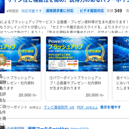
戦略設計
・Instagram運用
・TikTok運用
・X運用
・Threads運用
・LINE公式アカウ
ーで
━━━━━━━━━━━━━
単なるSNS運用代行ではなく、
「何を、どの順番で、
349
す
適格請求書に対応
ビデオ面談対応
実績
満
4時間前
対応可能です
お悩みをお聞かせください。
貴社に合った集客・認知拡大施策をご提案いたします
ointによるブラッシュアップサービス＞
企画書・プレゼン資料等が生まれ変わります
もう少しインパクトが欲しい」
「セミナーや展示会のスライドを、よりスタイリッ
はコンペで負けてしまう！」
「色々な資料を寄せ集めたけど、デザインを統一した
あるパワーポイント資料を作成いたします。
長年広告業界におり、主にイベント
パワーポイント作業は長年、日々の業務
として行っております。
単なる企画書作
～構成・台割り等、案件の本質まで
くみ取ったご提案で、各種パワーポイント資料
・スライド作成」ランキング：全国 3位
・2026年4月度「パワーポイント・スライ
キング：全国 4位
★年間ランキング：「Lancers Ranking 2025 ランサーズラ
）
・報酬ランキング：全国 7位（2024年：全国 9位）
・パッケージ売上ランキング：全
24年：全国 5位）
＜プロフィール＞
1992年から広告業界に入り、ＴＶ番組制作会
実
して様々なイベントに携わる。本格的な独立は1998年。フリーランスのプロデュ
績、
イントブラッシュアッ
①パワーポイントブラッシュアッ
⑧イベ
いく。2014年1月、イベント・プロモーションにおける企画・制作・演出・運営
報酬
やプレゼン・社内資料
プ！企画書やプレゼン・社内資料
におい
立.。
※資料・実績等は、エントリーの際に、別途ご提示させていただきます。
額、
わります
が生まれ変わります
たしま
高評
20,000
20,000
円~
円~
価な
どの
パワーポイント
テレビ番組制作
PDF
20年以上
8年
20年以上
条件
を満
たし
戦略マーケターtakkey
その他専門職
(takey1013)