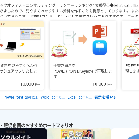
ックオフィス・コンサルティング ランサーランキング1位獲得◇◆
Microsof
きましたので、見やすくわかりやすい資料を作ることを得意としております。
また
だいております。
現在はコンサルタントとして業務を行っておりますので、データ
起こしなども多くご依頼いただいております。まずはお気軽にご相談ください。
■
プレゼン資料
・チラシ各種
・企業様のYouTube用資料
・コンサルタント業の方が
ュアル
・動画編集
など
■活動時間/連絡について
深夜の時間帯を除き、基本的
ますが、状況によってはお時間をいただくこともあると存じます。確実に対応可能
ご興味を持っていただけましたら、ぜひお気軽にご相談ください。
oint資料を見やすく伝わる
手書き資料を
PDFをP
ッシュアップいたしま
POWERPOINT/Keynoteで再現しま
現しま
す
10,000
10,000
円~
円~
PowerPoint
Word
Excel
20年以上
20年以上
20年以上
・販促企画のおすすめポートフォリオ