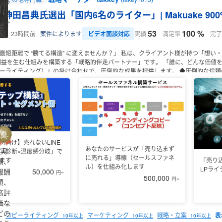
たラ
ンサ
神田昌典氏選出「国内6名のライター」| Makuake 90
ーで
53
100 %
す
ビデオ面談対応
実績
満足率
完了
23時間前
案件によります
最短距離で “勝てる構造” に変えませんか？」
私は、クライアント様が持つ「想い・
益を生む仕組みを構築する「戦略的伴走パートナー」です。
「誰に、どんな価値
ーライティング）』の掛け合わせで、圧倒的な成果を提供します。
◆圧倒的な信頼
ー神田昌典氏により、日本でわずか6名のライティングチーム・メンバーに選出。
宮城県
秋田県
山形県
福島県
氏の著書『LEGACY』日本展開のプロモーションに参画。
⚫︎教育・エンタメ系オ
埼玉県
千葉県
東京都
神奈川
名を獲得（成約率22%）
⚫︎投資・B2B向けリード獲得ファネル改善： YouTube・
3つの解決策」
① 戦略コンセプト・差別化設計
「中学生でもわかる、かつ競合が真
福井県
山梨県
長野県
2.7倍向上、売上1.4倍を達成した戦略構築など、大規模プロジェクトのディレク
三重県
YouTubeなどの点在する媒体を一本の線に繋げ、「現代の勝ちパターン」を構築。
L
る「言葉の武器化」
神田昌典氏に認められたセールスライティングを駆使し、読者の
兵庫県
奈良県
和歌山県
サルティング・サポート内容
・差別化、テーマ、理想の顧客の絞り込み（ペルソナ
材向け】売れないLINE
あなたのサービスが「売り込まず
実
にしたファン化戦略
・LP（ランディングページ）・各種販促文章の構成・執筆・
「診断×温度感分岐」で
広島県
山口県
徳島県
香川県
に売れる」導線（セールスファネ
『売り
けしますが、現在全員の方々のご案件に応える余裕がないことをご了承ください。
ます
績、
ル）を仕組み化します
熊本県
大分県
宮崎県
鹿児島
LPラ
報酬
50,000
円~
500,000
円~
額、
高評
価な
どの
コピーライティング
マーケティング
戦略・立案
10年以上
10年以上
10年以上