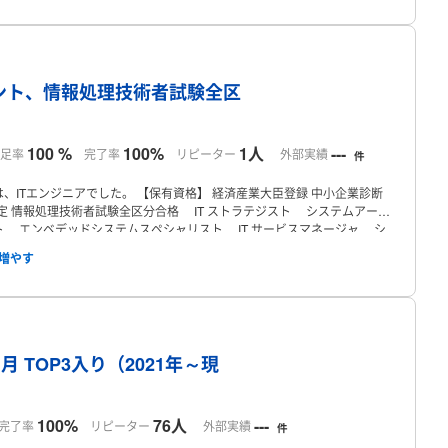
プロフィール
ント、情報処理技術者試験全区
100 %
100%
1人
---
足率
完了率
リピーター
外部実績
件
、ITエンジニアでした。
【保有資格】
経済産業大臣登録 中小企業診断
定 情報処理技術者試験全区分合格
IT ストラテジスト
システムアーキ
ト
エンベデッドシステムスペシャリスト
IT サービスマネージャ
シ
スポート
Oracle Certified Professional, Java EE 5 Web Component
ィング
・ITコンサルティング
・各種補助金申請
プロフィール
月 TOP3入り（2021年～現
100%
76人
---
完了率
リピーター
外部実績
件