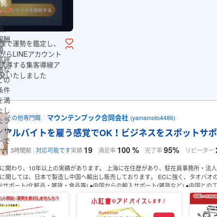
実
績、
報酬
像で運勢を鑑定し、
額、
からLINEアカウント
高評
誘導する集客導線ア
価な
発いたしました
どの
条件
を満
たし
マウンテンブック合同会社
その他専門職
(yamamoto4486)
たラ
ンサ
アルバイトを雇う感覚でOK！ビジネスをスポットサ
ーで
19
100 %
95%
す
実績
満足率
完了率
リピーター
3時間前
対応可能です
に関わり、10年以上の実績があります。
上海に在住歴があり、駐在員事務所・法人
に関しては、日本で製造し中国へ輸出し販売しております。
ECに強く、タオバオの
出サポート(化粧品・雑貨・食品等)
●中国からの輸入サポート(雑貨など)
●中国との
国でのWEBプロモーションサポート
上記以外でもお悩みのことなどあればお気軽に
とのみしっかりとサポートさせていただきますので、是非ご検討ください