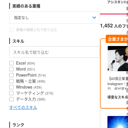
実績のある業種
1,452
人のフ
業種の報酬上位で絞り込む
企業さまか
スキル
Excel
(604)
Word
(551)
PowerPoint
(514)
【40億企業
戦略・立案
(496)
Instagra
Windows
(439)
日、何が変わ
マーケティング
(370)
は、バズるこ
得意なスキル
データ入力
(366)
━━━━━━
わからない
すべてのスキル
━━━━━━
・半年で売上
万人達成
■ 
ランク
レンド施策
・