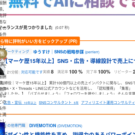
報酬
額、
高評
価な
リーランスが見つかりました
(0.07 秒)
どの
条件
を満
ら特に評判がいい方をピックアップ (PR)
たし
ゆうすけ｜SNSの戦略参謀
マーケティング
(perrierr)
たラ
ンサ
【マーケ歴15年以上】SNS・広告・導線設計で売上
実
ーで
績、
8
100 %
100%
す
実績
満足率
完了率
リピーター
21分前
対応可能です
報酬
額、
元取締役｜マーケ歴15年以上】
累計100億円以上の売上インパクトに関与し、
SNS
m・TikTok・X・Threads・LINE公式アカウントなどを活用し、
「認知獲得」
「集客」
高評
りましたか。】
「バズらせましょう」「フォロワーを増やしましょう」
そんな言葉
価な
とではなく、売上や問い合わせにつながる導線を設計すること。
SNSは"伸ばす
どの
広告・宣伝
SNSコンサルタント
アフィリエイト運用コンサルテ
10年以上
5年
━━━━━━━━
・SNSを運用しているが成果につながらない
・広告費が高騰し
条件
・売上につながる導線設計をしたい
そんな企業様・店舗様向けに、
戦略設計から実
を満
━━━━━━━━
【主な実績】
■ SNS運用
・SNS総フォロワー200万人以上
・リー
たし
150%増
・毎月30名以上の新規顧客獲得
■ 不動産売買
・Threads運用開始1ヶ月
DIVEMOTION
その他専門職
(DIVEMOTION)
着物ブランド
・フォロワー0→1万人達成
・クラウドファンディング目標達成
■ 香
たラ
90%以上の確率でトレンド入り
・新商品PR、イベント、採用施策など多数支援
・
ンサ
デザイン性と機能性を高め、説得力のあるパワーポイ