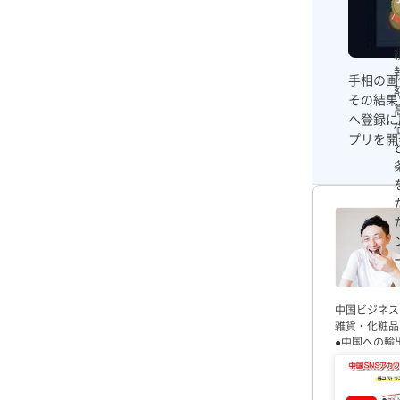
手相の画
その結果
へ登録に
プリを開
中国ビジネス
雑貨・化粧品
●中国への輸
コンサル
●中
し、できるこ