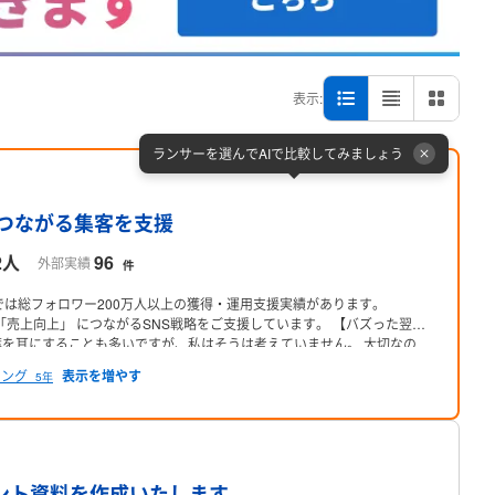
表示:
ランサーを選んでAIで比較してみましょう
プロフィール
につながる集客を支援
2人
96
外部実績
件
では総フォロワー200万人以上の獲得・運用支援実績があります。
「売上向上」
につながるSNS戦略をご支援しています。
【バズった翌
を耳にすることも多いですが、私はそうは考えていません。
大切なの
"ことが目的ではなく、事業を成長させるための手段です。
ィング
5年
ている
・集客を強化したい
・SNSを始めたいが何から手を付けるべきか
行・改善まで一気通貫でご支援しております。
ル1投稿で15,000フォロワー獲得
・1投稿450万再生
■ 美容クリニック
で月間10件のリード獲得
■ 韓国コスメブランド
・Instagramフォロワー5.2
水セレクトショップ
・自社EC売上300%
・フォロワー0→1万人達成
■ Xト
プロフィール
短期間で大規模認知を獲得
━━━━━━━━━━━━━━
【対応可能業
ント資料を作成いたします。