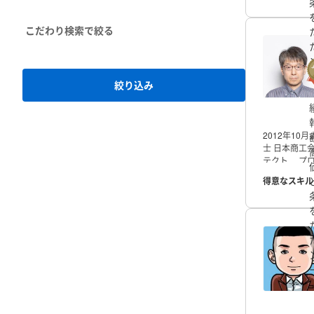
こだわり検索
絞り込み
2012年1
士
日本商工会
テクト
プロ
ステム監査技
得意なスキル
Developer
Or