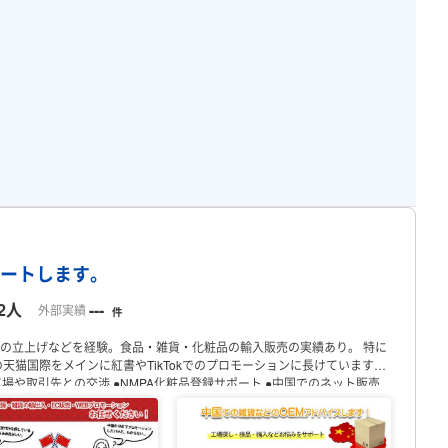
プロフィール
ポートします。
2人
---
外部実績
件
の立上げなどを経験。食品・雑貨・化粧品の輸入販売の実績あり。
特に
天猫国際をメインに紅書やTikTokでのプロモーションに長けています。
工場や取引先との交渉
●NMPA化粧品登録サポート
●中国でのネット販売
お問い合わせください。
できないことは受けれないと正直に言います