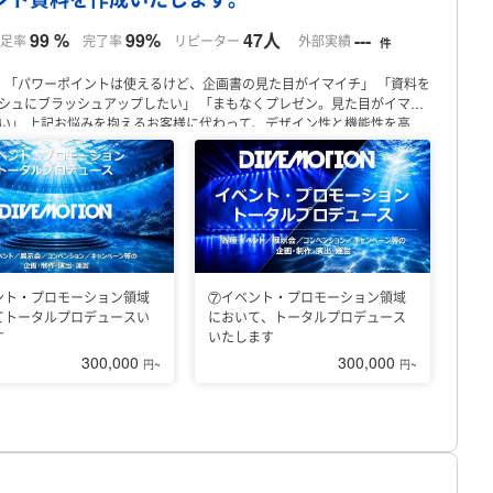
ント運用
・Meta広告運用
・集客コンサルティング
・Xトレンド施策
・
どう売上につなげるか」
という戦略設計からご支援しています。
まずは
99 %
99%
47人
---
足率
完了率
リピーター
外部実績
件
。
！
「パワーポイントは使えるけど、企画書の見た目がイマイチ」
「資料を
シュにブラッシュアップしたい」
「まもなくプレゼン。見た目がイマイ
い」
上記お悩みを抱えるお客様に代わって、デザイン性と機能性を高
やプロモーションの企画書・台本・マニュアル
といった成果物の作成～プ
成やブラッシュアップのデザインだけではなく
常にクライアント様の目線
作成を心がけております。
★直近の月間ランキング
・2026年5月度「パ
ド作成」ランキング：全国 3位
・2026年3月度「パワーポイント・スライ
ンキング その他専門職」
・クライアント訪問数ランキング：全国 4位（2024
国 5位（2024年：全国 7位）
・24時間以内の返信率ランキング：全
社・芸能プロダクション等を経て、イベント制作会社のプロデューサー／デ
ーサーとして、企業系・行政系のプロモーション・イベントを中心に、幅
ント・プロモーション領域
⑦イベント・プロモーション領域
を主業務とした、トータルプロデュースカンパニーとして株式会社ダイブモ
てトータルプロデュースい
において、トータルプロデュース
す
いたします
300,000
300,000
円~
円~