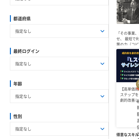
都道府県
指定なし
「その事業、
せ、
最短で利
葉の力（コピ
指のマーケタ
最終ログイン
北海道
青森県
岩手県
エイブラハム
茨城県
栃木県
群馬県
1ヶ月で82
提供できる「
新潟県
富山県
石川県
ァネル成約率
岐阜県
静岡県
愛知県
告、SNS、
年齢
最大化させ
滋賀県
京都府
大阪府
す。
◆コン
【高単価商
（共創）を軸
ステップを
鳥取県
島根県
岡山県
セージでお受
劇的改善し
福岡県
佐賀県
長崎県
性別
得意なスキル