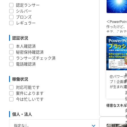
務】
・SNS
認定ランサー
SNS研修
━
シルバー
現状の課題や
ブロンズ
＜PowerP
レギュラー
作ったけど、
チで、これで
め、
説得力の
認証状況
レゼンなど、
本人確認済
で考え、骨子
秘密保持確認済
ワーポイント
ド作成」ラン
ランサーズチェック済
年：全国 4位
電話確認済
国 4位（20
ィレクターと
⑰パワーポ
広く手掛けて
稼働状況
プ！企画書
ーションを設
が生まれ変
対応可能です
案件によります
今は忙しいです
得意なスキル
個人・法人