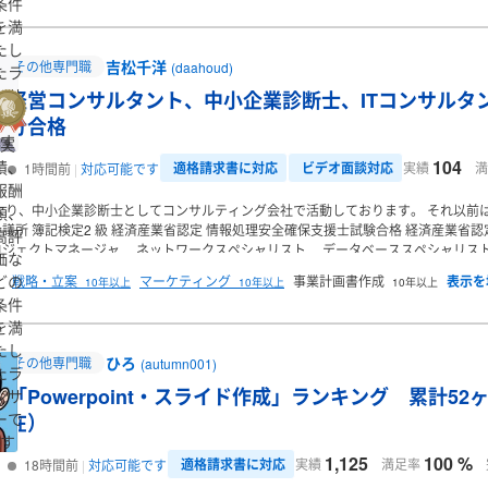
条件
を満
たし
吉松千洋
その他専門職
(daahoud)
たラ
ンサ
経営コンサルタント、中小企業診断士、ITコンサルタ
ーで
分合格
す
実
104
績、
適格請求書に対応
ビデオ面談対応
実績
満
1時間前
対応可能です
報酬
0月より、中小企業診断士としてコンサルティング会社で活動しております。
それ以前は
額、
議所 簿記検定2 級
経済産業省認定 情報処理安全確保支援士試験合格
経済産業省認
高評
ジェクトマネージャ
ネットワークスペシャリスト
データベーススペシャリス
価な
術者
応用情報技術者
基本情報技術者
情報セキュリティマネジメント
IT パ
どの
戦略・立案
マーケティング
事業計画書作成
10年以上
10年以上
10年以上
acle Certified Java Programmer, Gold SE 7
【現在の業務内容】
・経営コンサルテ
条件
を満
たし
ひろ
その他専門職
(autumn001)
たラ
「Powerpoint・スライド作成」ランキング 累計52ヶ
ンサ
ーで
在）
す
1,125
100 %
適格請求書に対応
実績
満足率
18時間前
対応可能です