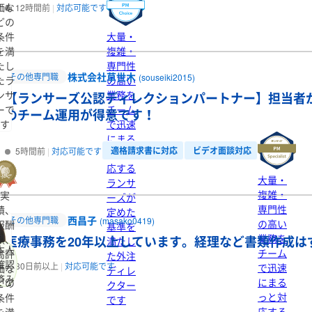
価な
12時間前
対応可能です
どの
条件
大量・
を満
複雑・
たし
専門性
株式会社草世木
その他専門職
(souseiki2015)
たラ
の高い
ンサ
業務を
【ランサーズ公認ディレクションパートナー】担当者
ーで
チーム
のチーム運用が得意です！
す
で迅速
にまる
適格請求書に対応
ビデオ面談対応
5時間前
対応可能です
っと対
応する
大量・
ランサ
複雑・
実
ーズが
専門性
績、
定めた
西昌子
その他専門職
(masako0419)
の高い
報酬
基準を
業務を
額、
医療事務を20年以上しています。経理など書類作成は
満たし
本人
チーム
高評
た外注
確認
30日前以上
対応可能です
で迅速
価な
ディレ
済み
にまる
どの
クター
っと対
条件
です
応する