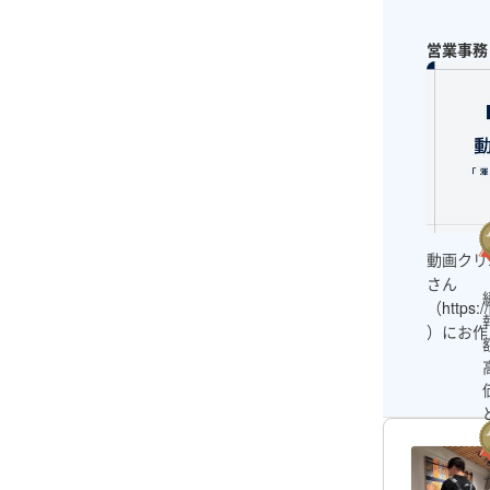
営業事務
動画クリ
さん
（https://
）にお作