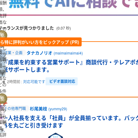
報酬
額、
高評
価な
リーランスが見つかりました
(0.07 秒)
どの
条件
を満
ら特に評判がいい方をピックアップ (PR)
実
たし
績、
タナカノリオ
営業・企画
(maimaimaimai4)
たラ
報酬
ンサ
『成果を約束する営業サポート』商談代行・テレアポ
額、
ーで
底サポートします。
高評
す
価な
ビデオ面談対応
2時間前
対応可能です
どの
条件
を満
たし
杉尾美枝
実
その他専門職
(yummy29)
たラ
績、
ンサ
一人社長を支える「社員」が全員揃っています。バッ
報酬
ーで
外を丸ごと引き受けます
額、
す
高評