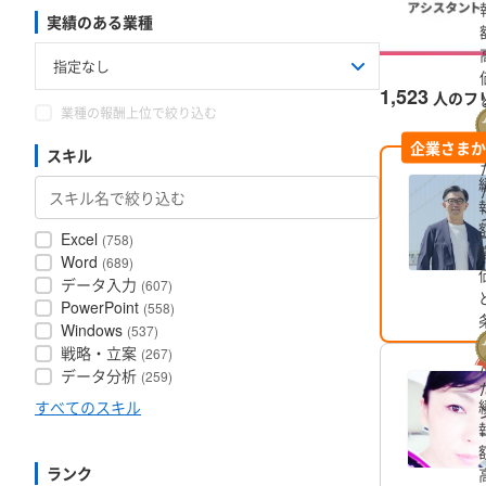
実績のある業種
1,523
人のフ
業種の報酬上位で絞り込む
企業さまか
スキル
Excel
(758)
Word
(689)
データ入力
(607)
PowerPoint
(558)
Windows
(537)
戦略・立案
(267)
データ分析
(259)
すべてのスキル
ランク