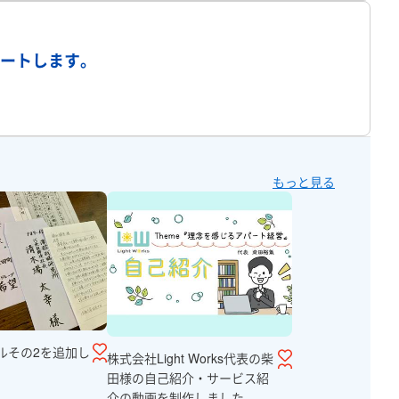
プロフィール
ポートします。
県
もっと見る
愛媛県
高知県
県
沖縄県
日本国外
ルその2を追加し
株式会社Light Works代表の柴
田様の自己紹介・サービス紹
介の動画を制作しました