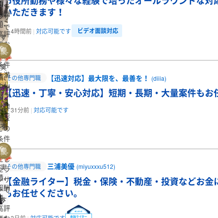
市役所勤務や様々な経験で培ったオールラウンドな対
績、
たラ
いただきます！
報酬
ンサ
額、
ーで
ビデオ面談対応
4時間前
対応可能です
高評
す
価な
どの
条件
実
を満
績、
【迅速対応】最大限を、最善を！
その他専門職
(diiia)
たし
報酬
【迅速・丁寧・安心対応】短期・長期・大量案件もお
たラ
額、
ンサ
高評
31分前
対応可能です
ーで
価な
す
どの
条件
を満
たし
三浦美優
実
その他専門職
(miyuxxxu512)
たラ
績、
ンサ
【金融ライター】税金・保険・不動産・投資などお金
報酬
ーで
もお任せください。
額、
す
高評
価な
3日前
対応可能です