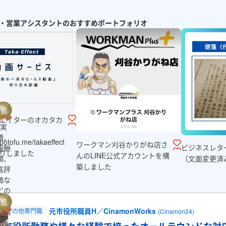
クター
です
・営業アシスタントのおすすめポートフォリオ
エイターのオカタカ
実
績、
potofu.me/takaeffect
ワークマン刈谷かりがね店さ
ビジネスレタ
報酬
りしました
んのLINE公式アカウントを構
（文面変更済
額、
築しました
高評
価な
どの
条件
元市役所職員H／CinamonWorks
その他専門職
を満
(Cinamon24)
実
たし