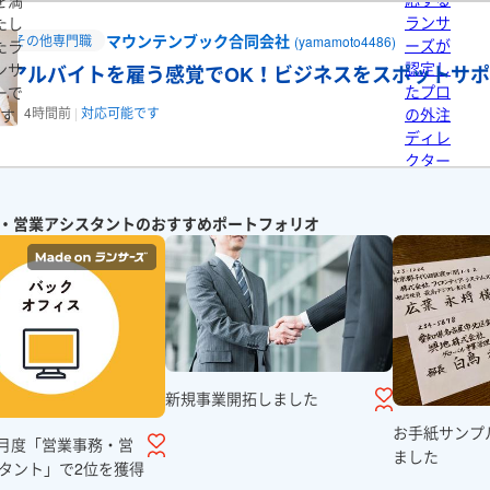
を満
ランサ
たし
マウンテンブック合同会社
その他専門職
(yamamoto4486)
ーズが
たラ
認定し
ンサ
アルバイトを雇う感覚でOK！ビジネスをスポットサ
たプロ
ーで
4時間前
対応可能です
の外注
す
ディレ
クター
宮城県
秋田県
山形県
福島県
です
埼玉県
千葉県
東京都
神奈川
・営業アシスタントのおすすめポートフォリオ
福井県
山梨県
長野県
三重県
兵庫県
奈良県
和歌山県
広島県
山口県
徳島県
香川県
熊本県
大分県
宮崎県
鹿児島
新規事業開拓しました
お手紙サンプ
年8月度「営業事務・営
ました
タント」で2位を獲得