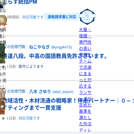
たらす統括PM
高評
す
価な
どの
適格請求書に対応
3時間前
対応可能です
条件
を満
大量・
実
たし
複雑・
績、
たラ
専門性
報酬
ねこやなぎ
その他専門職
(tkyngyk415)
ンサ
の高い
額、
ーで
業務を
高評
書道八段。中高の国語教員免許ございます。
す
チーム
価な
1日前
案件によります
で迅速
どの
にまる
条件
っと対
を満
応する
たし
八木 さゆり
その他専門職
(latut_sayuri)
ランサ
たラ
ーズが
ンサ
地域活性・木材流通の戦略家！伴走パートナー｜０～
定めた
ーで
イティングまで一貫支援
基準を
す
満たし
1日前
対応可能です
た外注
ディレ