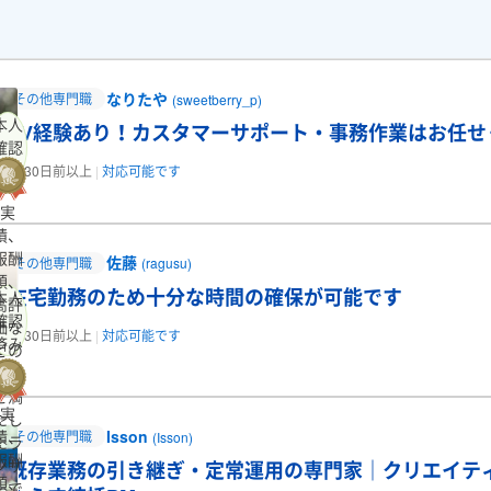
なりたや
その他専門職
(sweetberry_p)
本人
SV経験あり！カスタマーサポート・事務作業はお任せ
確認
済み
30日前以上
対応可能です
実
績、
報酬
佐藤
その他専門職
(ragusu)
額、
在宅勤務のため十分な時間の確保が可能です
本人
高評
確認
価な
30日前以上
対応可能です
済み
どの
条件
を満
実
たし
Isson
績、
その他専門職
(Isson)
たラ
報酬
ンサ
既存業務の引き継ぎ・定常運用の専門家｜クリエイテ
額、
ーで