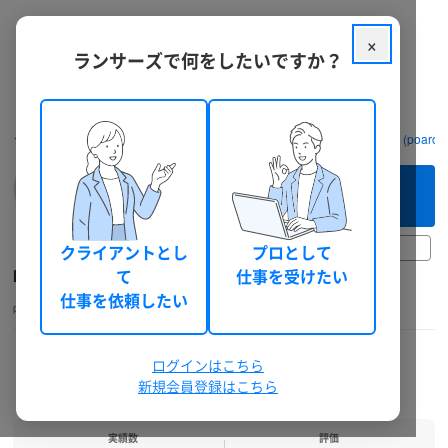
×
ランサーズで何をしたいですか？
クラウドソーシング ランサーズ
フリーランスを探す
poaro1625 (poaro1
このフリーランスへ
まずは相談してみる（無料）
30日前以上
クライアントとし
プロとして
poaro1625
て
仕事を受けたい
仕事を依頼したい
poaro1625
未選択
個人
総獲得報酬: 0 円
本人確認
機密保持確認
電話確認
ランサーズチェック
ログインはこちら
新規会員登録はこちら
実績数
評価