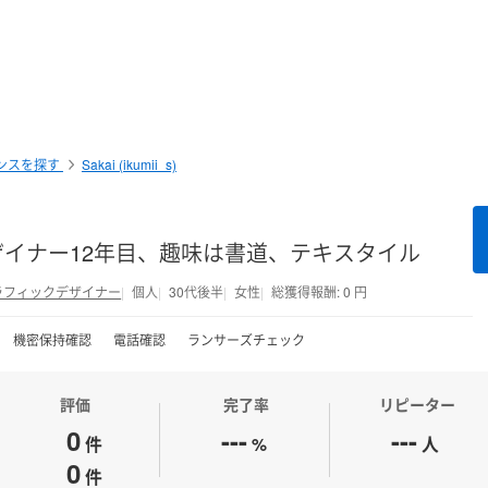
ンスを探す
Sakai (ikumii_s)
ザイナー12年目、趣味は書道、テキスタイル
ラフィックデザイナー
個人
30代後半
女性
総獲得報酬: 0 円
機密保持確認
電話確認
ランサーズチェック
評価
完了率
リピーター
0
---
---
件
%
人
0
件