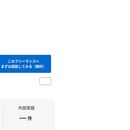
このフリーランスへ
まずは相談してみる（無料）
外部実績
---
件