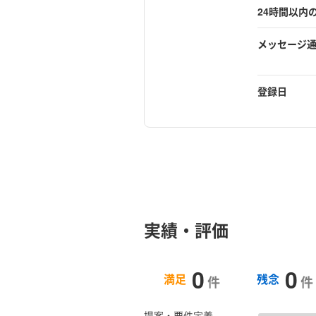
24時間以内
メッセージ
登録日
実績・評価
0
0
満足
残念
件
件
提案・要件定義