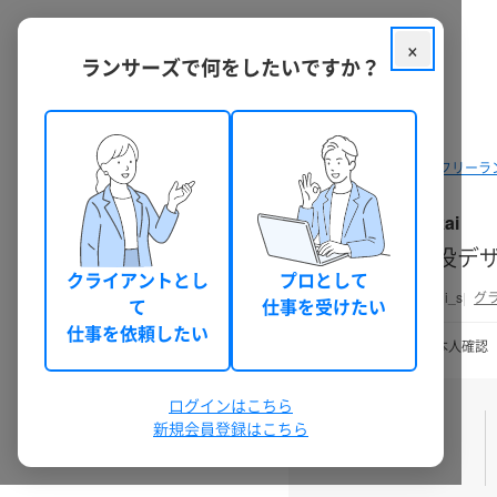
×
ランサーズで何をしたいですか？
クラウドソーシング ランサーズ
フリーラ
Sakai
現役デ
クライアントとし
プロとして
ikumii_s
グ
て
仕事を受けたい
仕事を依頼したい
30日前以上
本人確認
ログインはこちら
実績数
新規会員登録はこちら
0
件