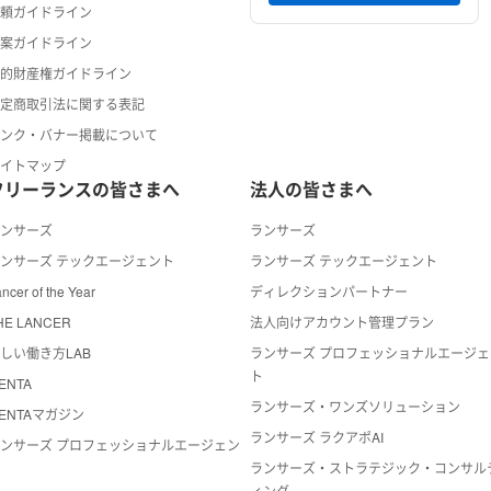
依頼ガイドライン
提案ガイドライン
知的財産権ガイドライン
特定商取引法に関する表記
リンク・バナー掲載について
サイトマップ
フリーランスの皆さまへ
法人の皆さまへ
ランサーズ
ランサーズ
ンサーズ テックエージェント
ランサーズ テックエージェント
ncer of the Year
ディレクションパートナー
HE LANCER
法人向けアカウント管理プラン
しい働き方LAB
ランサーズ プロフェッショナルエージェ
ト
ENTA
ランサーズ・ワンズソリューション
ENTAマガジン
ランサーズ ラクアポAI
ンサーズ プロフェッショナルエージェン
ト
ランサーズ・ストラテジック・コンサル
ィング