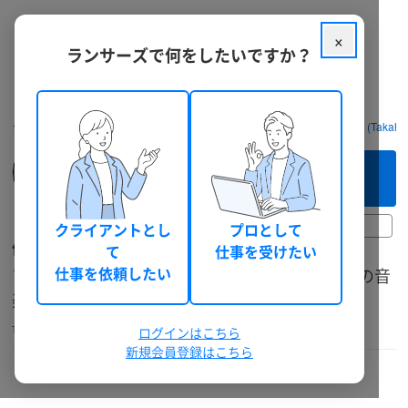
×
ランサーズで何をしたいですか？
クラウドソーシング ランサーズ
フリーランスを探す
作曲家です (Takahir
このフリーランスへ
まずは相談してみる（無料）
30日前以上
クライアントとし
プロとして
作曲家です
て
仕事を受けたい
アニソンからロックまで、10年の経験であなたの音
仕事を依頼したい
楽を形にします。
Takahiro2025
音楽クリエイター
ログインはこちら
個人
男性
総獲得報酬: 0 円
新規会員登録はこちら
本人確認
機密保持確認
電話確認
ランサーズチェック