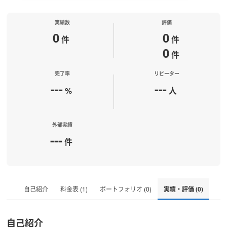
実績数
評価
0
0
件
件
0
件
完了率
リピーター
---
---
%
人
外部実績
---
件
自己紹介
料金表 (1)
ポートフォリオ (0)
実績・評価 (0)
自己紹介