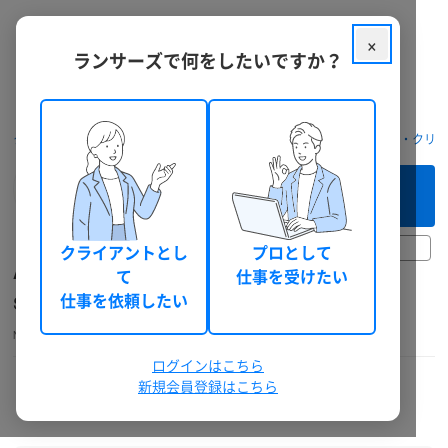
×
ランサーズで何をしたいですか？
クラウドソーシング ランサーズ
フリーランスを探す
デザイナー・クリ
このフリーランスへ
まずは相談してみる（無料）
30日前以上
クライアントとし
プロとして
Anzu design
て
仕事を受けたい
SNS運用、webデザイン、TikTok編集
仕事を依頼したい
Nekosuki86
Webディレクター
個人
20代後半
女性
総獲得報酬: 32,801 円
ログインはこちら
本人確認
機密保持確認
電話確認
ランサーズチェック
新規会員登録はこちら