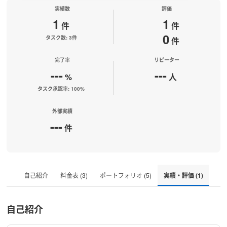
実績数
評価
1
1
件
件
0
タスク数: 3件
件
完了率
リピーター
---
---
%
人
タスク承認率: 100%
外部実績
---
件
自己紹介
料金表 (3)
ポートフォリオ (5)
実績・評価 (1)
自己紹介