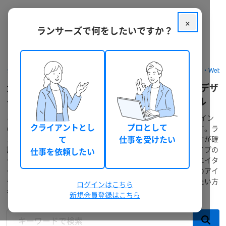
×
ランサーズで何をしたいですか？
クラウドソーシング ランサーズ
ポートフォリオを探す
Web制作・Web
大阪府でのマスコミ・メディアのWeb (ウェブ) デザ
インの事例・参考デザイン・プロの見本サンプル
こちらは大阪府でのマスコミ・メディアのWeb (ウェブ) デザイン
クライアントとし
プロとして
の事例サンプル・参考デザイン集・アイディア一覧ページです。ラ
ンサーズに登録している多数のクリエイターのポートフォリオが確
て
仕事を受けたい
認できます。おしゃれ・かわいい・かっこいいなど様々なタイプの
仕事を依頼したい
デザインがあり、お気に入りのデザインを見つけて直接クリエイタ
ーに制作依頼が可能です。また、デザイン作成や仕事依頼時のアイ
ディアにも活用いただけます。仕事を依頼したい方も、受けたい方
ログインはこちら
も、まずはカンタン無料会員登録がおススメです。
新規会員登録はこちら