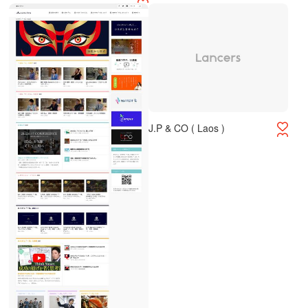
J.P & CO ( Laos )