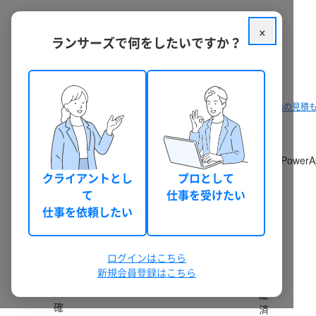
×
ランサーズで何をしたいですか？
クラウドソーシング ランサーズ
パッケージを探す
PowerAppsの見
PowerAppsの依頼・発注・代行
PowerAppsに関する依頼相談・無料見積もりができます。Pow
クライアントとし
プロとして
見積もりから納品までの流れ
て
仕事を受けたい
仕事を依頼したい
19件のうち 1 - 19 件表示
ログインはこちら
新規会員登録はこちら
本
認
人
証
確
済