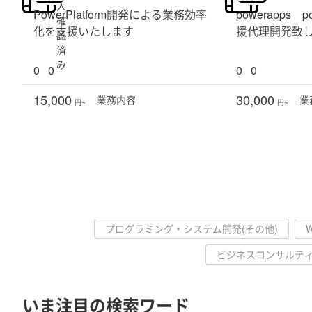
人
PowerPlatform開発による業務効率
powerapps p
確
化を支援いたします
援代理開発致
認
済
み
0
0
0
0
15,000
30,000
業務
内容
業
円~
円~
プログラミング・システム開発(その他)
ビジネスコンサルテ
いま注目の検索ワード