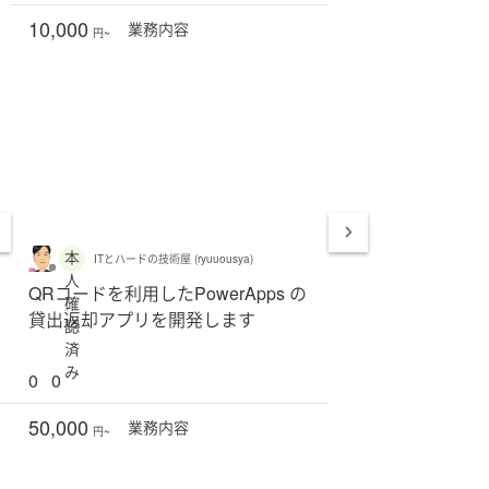
10,000
業務
内容
円~
本
ITとハードの技術屋 (ryuuousya)
人
QRコードを利用したPowerApps の
確
貸出返却アプリを開発します
認
済
み
0
0
50,000
業務
内容
円~