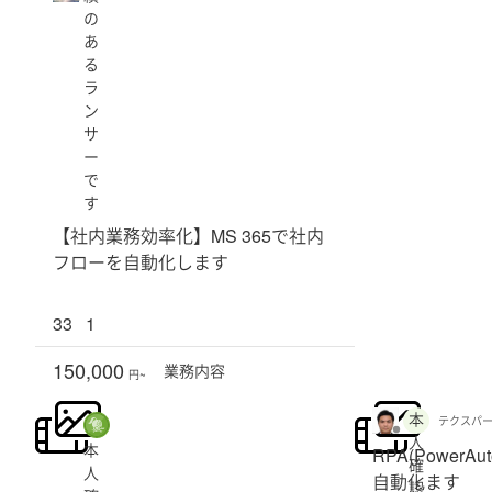
の
あ
る
ラ
ン
サ
ー
で
す
【社内業務効率化】MS 365で社内
フローを自動化します
33
1
150,000
業務
内容
円~
本
テクスパーク_
人
本
RPA(PowerA
確
人
自動化ます
認