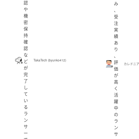
認
み
や
、
機
受
密
注
保
実
持
績
確
あ
認
り
な
、
ど
TakaTech (byunko412)
評
カレドニアエン
が
価
完
が
了
高
し
く
て
活
い
躍
る
中
ラ
の
ン
ラ
サ
ン
ー
サ