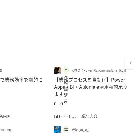
本
5)
かずき：Power Platform (mariana_0ty8)
人
tformで業務効率を劇的に
【業務プロセスを自動化】Power
確
Apps・BI・Automate活用相談承り
認
ます
済
み
0
0
50,000
務
内容
業務
内容
円~
本
ri0830)
光希 (ko_ki_)