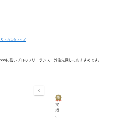
積もり・カスタマイズ
erAppsに強いプロのフリーランス・外注先探しにおすすめです。
実
績
、