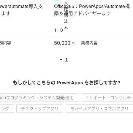
人
owerautomate導入支
Office365：PowerApps/Automate構
確
します
築＆運用アドバイザーます
認
済
み
1
0
50,000
務
内容
業務
内容
円~
1
もしかしてこちらの PowerApps をお探しですか?
Webプログラミング・システム開発/運用
ITサポート・コンサルテ
ィング
デスクトップアプリ
モバイルアプリ・スマホアプリ