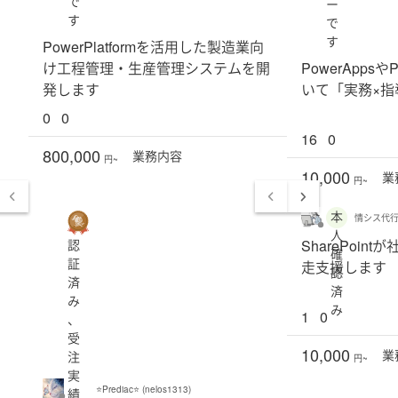
で
ー
す
で
す
PowerPlatformを活用した製造業向
け工程管理・生産管理システムを開
PowerAppsやP
発します
いて「実務×指
0
0
16
0
800,000
業務
内容
円~
10,000
業
円~
本
情シス代行 (
人
認
SharePoi
確
証
走支援します
認
済
済
み
み
1
0
、
受
10,000
業
注
円~
実
⭐️Prediac⭐️ (nelos1313)
績