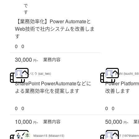
で
す
【業務効率化】Power Automateと
Web技術で社内システムを改善しま
す
0
0
30,000
業務
内容
円~
さいとう (sai_two)
yoshi (tsuchi_55
SharePoint PowerAutomateなどに
Power Pla
よる業務効率化を提案します
改善します
0
0
0
0
10,000
50,000
業務
内容
業
円~
円~
本
kitasan15 (kitasan15)
たけ (1979takeno