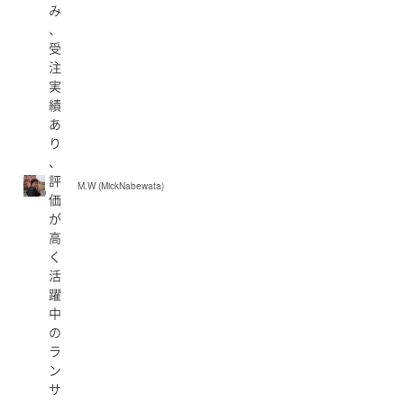
み
、
受
注
実
績
あ
り
、
評
M.W (MickNabewata)
価
が
高
く
活
躍
中
の
ラ
ン
サ