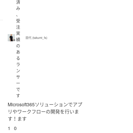
済
み
、
受
注
実
田代 (takumi_fs)
績
の
あ
る
ラ
ン
サ
ー
で
す
Microsoft365ソリューションでアプ
リやワークフローの開発を行いま
す！ます
1
0