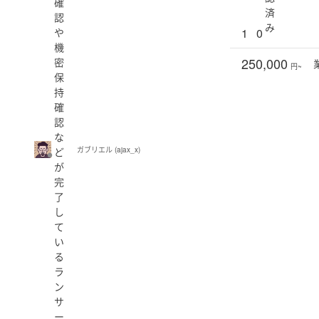
確
済
認
み
や
1
0
機
250,000
密
円~
保
持
確
認
な
ど
ガブリエル (ajax_x)
が
完
了
し
て
い
る
ラ
ン
サ
ー