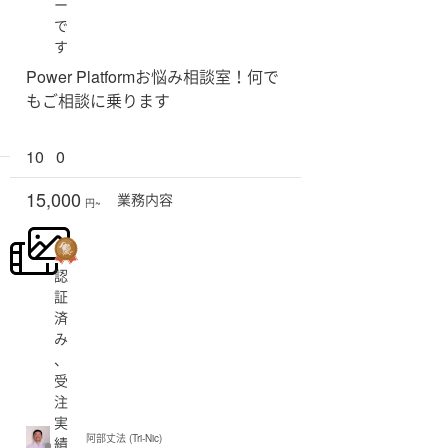
ー
で
す
Power Platformお悩み相談室！何で
もご相談に乗ります
10
0
15,000
業務
内容
円~
認
証
済
み
、
受
注
実
阿部丈法 (Tri-Nic)
績