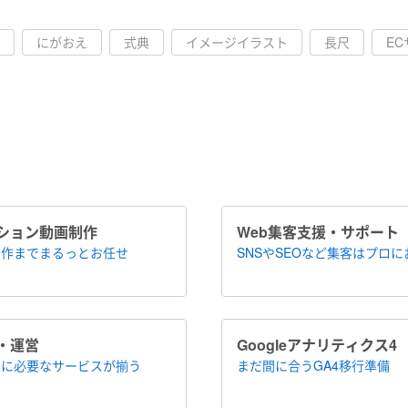
にがおえ
式典
イメージイラスト
長尺
E
ション​動画制作
Web集客支援・サポート
作まで​まるっとお任せ
SNSやSEOなど集客は​プロ
・運営
Google​アナリティクス4
に​必要なサービスが揃う
まだ間に合う​GA4移行準備