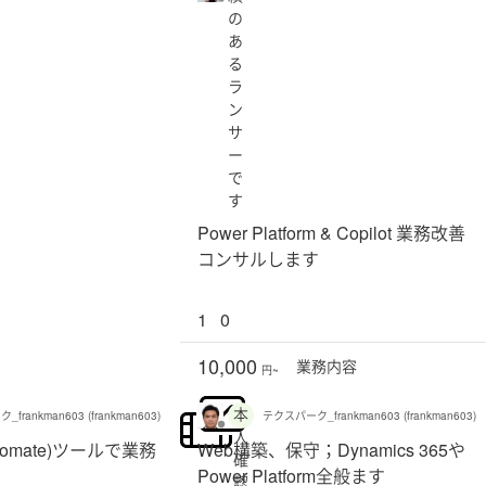
の
あ
る
ラ
ン
サ
ー
で
す
Power Platform & Copilot 業務改善
コンサルします
1
0
10,000
業務
内容
円~
本
frankman603 (frankman603)
テクスパーク_frankman603 (frankman603)
人
utomate)ツールで業務
Web構築、保守；Dynamics 365や
確
Power Platform全般ます
認