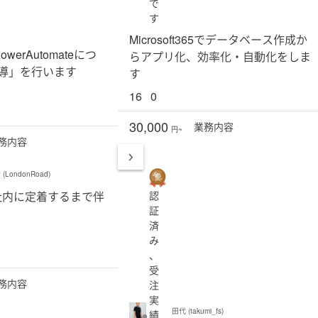
で
す
Microsoft365でデータベース作成か
owerAutomateにつ
らアプリ化、効率化・自動化をしま
導」を行います
す
16
0
30,000
業務
内容
円~
務
内容
LondonRoad)
認
ntが社内に定着するまで伴
証
済
み
、
受
務
内容
注
実
田代 (takumi_fs)
績