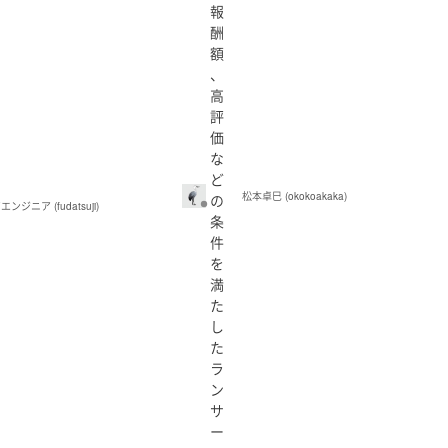
報
酬
額
、
高
評
価
な
ど
松本卓巳 (okokoakaka)
の
ジニア (fudatsuji)
条
件
を
満
た
し
た
ラ
ン
サ
ー