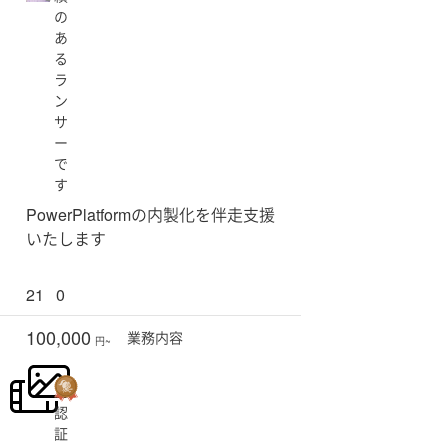
の
あ
る
ラ
ン
サ
ー
で
す
PowerPlatformの内製化を伴走支援
いたします
21
0
100,000
業務
内容
円~
認
証