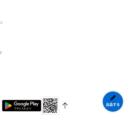
ン
テ
出品する