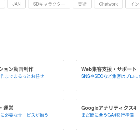
JAN
SDキャラクター
美術
Chatwork
イン
ション​動画制作
Web集客支援・サポート
作まで​まるっとお任せ
SNSやSEOなど集客は​プロ
・運営
Google​アナリティクス4
に​必要なサービスが揃う
まだ間に合う​GA4移行準備