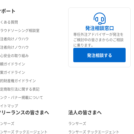
サポート
よくある質問
発注相談窓口
クラウドソーシング相談室
専任外注アドバイザーが発注を
発注者向けノウハウ
ご検討中の皆さまからのご相談
に乗ります。
受注者向けノウハウ
発注相談する
安心安全の取り組み
依頼ガイドライン
提案ガイドライン
知的財産権ガイドライン
特定商取引法に関する表記
リンク・バナー掲載について
サイトマップ
フリーランスの皆さまへ
法人の皆さまへ
ランサーズ
ランサーズ
ンサーズ テックエージェント
ランサーズ テックエージェント