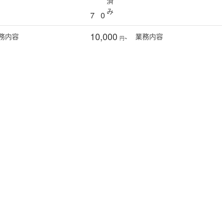
済
み
7
0
10,000
務
内容
業務
内容
円~