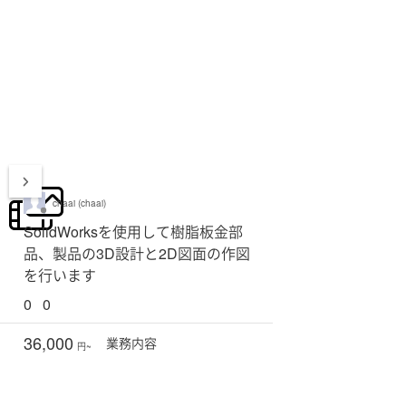
chaai (chaai)
SolidWorksを使用して樹脂板金部
品、製品の3D設計と2D図面の作図
を行います
0
0
36,000
業務
内容
円~