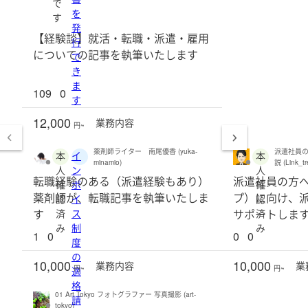
で
を
す
発
【経験談】就活・転職・派遣・雇用
行
についての記事を執筆いたします
で
き
ま
109
0
す
12,000
業務
内容
円~
薬剤師ライター 南尾優香 (yuka-
派遣社員
本
イ
本
minamio)
説 (Link_tr
人
ン
人
転職経験のある（派遣経験もあり）
派遣社員の方
確
ボ
確
薬剤師が、転職記事を執筆いたしま
プ）に向け、
認
イ
認
す
済
ス
サポートしま
済
み
制
み
1
0
0
0
度
の
10,000
10,000
業務
内容
業
円~
円~
適
格
01 Art Tokyo フォトグラファー 写真撮影 (art-
請
tokyo)