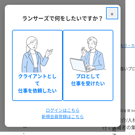
×
ランサーズで何をしたいですか？
クラウドソーシング ランサーズ
パッケージを探す
派遣の見積もり・カ
派遣の依頼・発注・代行
派遣に関する依頼相談・無料見積もりができます。派遣に強いプ
クライアントとし
プロとして
見積もりから納品までの流れ
て
仕事を受けたい
仕事を依頼したい
9件のうち 1 - 9 件表示
ログインはこちら
本
田邉 健 (ke
新規会員登録はこちら
人
実
【人材紹介/人
確
績
行で求職者の
認
、