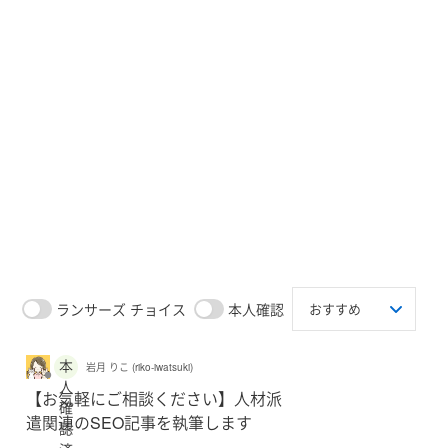
ランサーズ チョイス
本人確認
本
岩月 りこ (riko-iwatsuki)
人
【お気軽にご相談ください】人材派
確
遣関連のSEO記事を執筆します
認