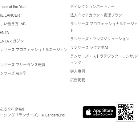
ncer of the Year
ディレクションパートナー
HE LANCER
法人向けアカウント管理プラン
しい働き方LAB
ランサーズ プロフェッショナルエージェ
ト
ENTA
ランサーズ・ワンズソリューション
ENTAマガジン
ランサーズ ラクアポAI
ンサーズ プロフェッショナルエージェン
ト
ランサーズ・ストラテジック・コンサル
ィング
ンサーズ フリーランス転職
導入事例
ンサーズ Ai大学
広告掲載
心安全
行動指針
ーシング「ランサーズ」
© Lancers,Inc.