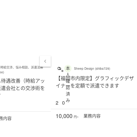
本
の時給交渉、悩み相談、派遣法解
Sheep Design (shiba729)
ee)
人
【福岡市内限定】グラフィックデザ
へ待遇改善（時給アッ
確
イナーを定額で派遣できます
認
派遣会社との交渉術を
済
す
み
2
0
10,000
業務
内容
円~
務
内容