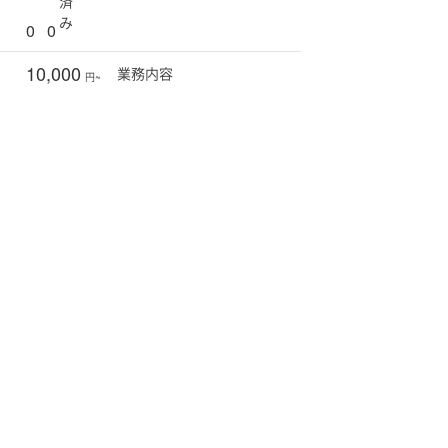
済
み
0
0
10,000
業務
内容
円~