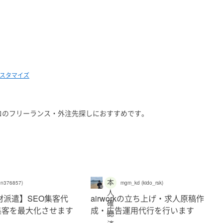
スタマイズ
ロのフリーランス・外注先探しにおすすめです。
本
n376857)
mgm_kd (kido_rsk)
人
材派遣】SEO集客代
airworkの立ち上げ・求人原稿作
確
集客を最大化させます
成・広告運用代行を行います
認