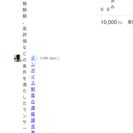
済
報
み
0
0
酬
額
10,000
業
、
円~
高
評
価
な
ど
イ
S.RIE (risan_)
の
ン
条
ボ
件
イ
を
ス
満
制
た
度
し
の
た
適
ラ
格
ン
請
サ
求
ー
書