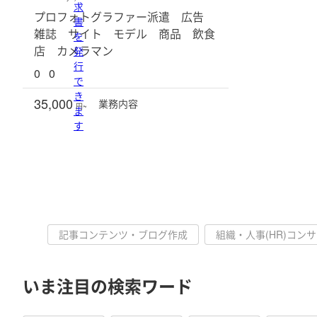
求
プロフォトグラファー派遣 広告
書
雑誌 サイト モデル 商品 飲食
を
店 カメラマン
発
行
0
0
で
き
35,000
業務
内容
円~
ま
す
記事コンテンツ・ブログ作成
組織・人事(HR)コン
いま注目の検索ワード