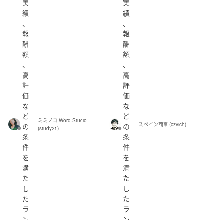
実
実
績
績
個人・法人
、
、
報
報
酬
酬
額
額
、
、
都道府県
高
高
評
評
指定しない
価
価
な
な
ど
ど
性別
ミミノコ Word.Studio
スペイン商事 (czvich)
の
の
(study21)
北海道
青森県
岩手県
宮城県
秋田県
条
条
件
件
山形県
福島県
を
を
出品者のランク
満
満
た
た
認定ランサー
し
し
茨城県
栃木県
群馬県
埼玉県
千葉県
た
た
シルバー
ラ
ラ
東京都
神奈川県
ン
ン
ブロンズ