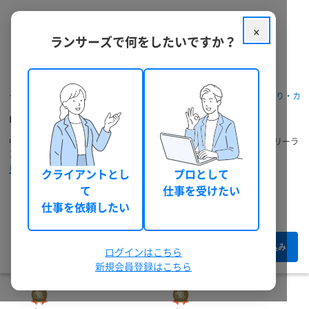
×
ランサーズで何をしたいですか？
ランサーズ チョイスを優先表示
予算
クラウドソーシング ランサーズ
パッケージを探す
中途の見積もり・カ
中途の依頼・発注・代行
円以上
中途に関する依頼相談・無料見積もりができます。中途に強いプロのフリーラ
ンス・外注先探しにおすすめです。
円以下
見積もりから納品までの流れ
クライアントとし
プロとして
て
仕事を受けたい
納期
8件のうち 1 - 8 件表示
仕事を依頼したい
本人確認
絞り込み
ログインはこちら
新規会員登録はこちら
最終ログイン