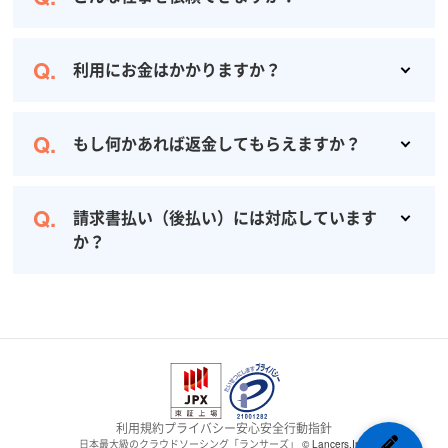
サイト構築や運用、デザイン、ライティング、翻訳、動画制作、事務作業、アンケートなど100を超えるカテゴリの仕事を依頼できます。
利用にお金はかかりますか？
依頼は無料です (オプション利用を除く) 。費用が発生するのは、仕事が完了した場合のみなので、安心してご利用ください。
もし何かあれば返金してもらえますか？
お仕事がキャンセルになった場合、クライアント（発注者）に返金されます。また、お仕事・納品が完了するまではランサーに報酬は支払われませんのでご安心ください。
請求書払い（後払い）には対応しています
か？
はい、対応しています。決済方法を選択いただく際に「後払い」を選ぶと、月末締め一括で請求書払いがご利用いただけます。
利用規約
プライバシー
安心安全
行動指針
日本最大級のクラウドソーシング「ランサーズ」
© Lancers,Inc.