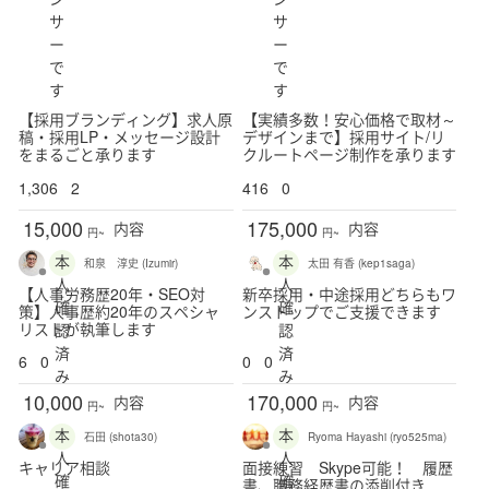
サ
サ
レギュラー
ー
ー
で
で
新潟県
富山県
石川県
福井県
山梨県
す
す
【採用ブランディング】求人原
【実績多数！安心価格で取材～
長野県
稿・採用LP・メッセージ設計
デザインまで】採用サイト/リ
をまるごと承ります
クルートページ制作を承ります
1,306
2
416
0
岐阜県
静岡県
愛知県
三重県
15,000
175,000
内容
内容
円~
円~
本
本
和泉 淳史 (Izumir)
太田 有香 (kep1saga)
人
人
【人事労務歴20年・SEO対
新卒採用・中途採用どちらもワ
滋賀県
京都府
大阪府
兵庫県
奈良県
確
確
策】人事歴約20年のスペシャ
ンストップでご支援できます
リストが執筆します
認
認
和歌山県
済
済
6
0
0
0
み
み
10,000
170,000
内容
内容
円~
円~
鳥取県
島根県
岡山県
広島県
山口県
本
本
石田 (shota30)
Ryoma Hayashi (ryo525ma)
人
人
キャリア相談
面接練習 Skype可能！ 履歴
確
確
徳島県
香川県
愛媛県
高知県
書、職務経歴書の添削付き