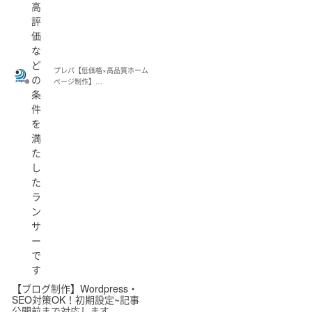
高
評
価
な
ど
プレパ【低価格×高品質ホーム
の
ページ制作】
条
(hayama411466)
件
を
満
た
し
た
ラ
ン
サ
ー
で
す
【ブログ制作】Wordpress・
SEO対策OK！初期設定~記事
公開前まで対応します