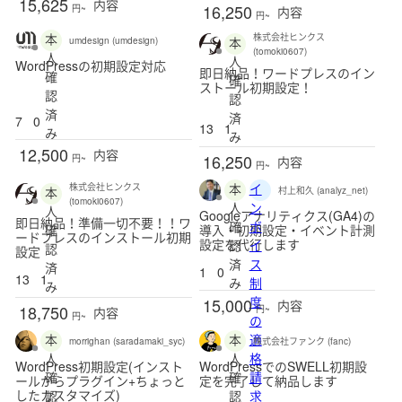
15,625
内容
16,250
円~
内容
円~
本
株式会社ヒンクス
本
umdesign (umdesign)
(tomoki0607)
人
人
WordPressの初期設定対応
即日納品！ワードプレスのイン
確
確
ストール初期設定！
認
認
済
済
7
0
13
1
み
み
12,500
内容
16,250
円~
内容
円~
本
イ
株式会社ヒンクス
本
村上和久 (analyz_net)
(tomoki0607)
人
ン
人
Googleアナリティクス(GA4)の
即日納品！準備一切不要！！ワ
確
ボ
確
導入・初期設定・イベント計測
ードプレスのインストール初期
設定を代行します
認
イ
認
設定
済
ス
済
1
0
13
1
み
制
み
度
15,000
内容
18,750
円~
内容
円~
の
本
本
適
morrighan (saradamaki_syc)
株式会社ファンク (fanc)
人
人
格
WordPress初期設定(インスト
WordPressでのSWELL初期設
確
確
請
ールからプラグイン+ちょっと
定を完了して納品します
したカスタマイズ)
認
認
求