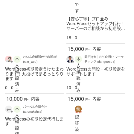
で
す
【安心丁寧】プロ並み
WordPressセットアップ代行！
サーバーのご相談から初期設定
まで
18
0
15,000
内容
円~
れいん＠朝活WEB制作者
岡田翔大｜SEO対策・マーケ
本
本
(rain_web)
ティング (dango0821)
人
人
WordPress初期設定うけたまわ
WordPressの開設・初期設定を
確
確
ります！丸投げでまるっとやり
サポートします
認
認
ます
済
済
0
0
10
0
み
み
10,000
15,000
内容
内容
円~
円~
バーベル合同会社
本
(taronakahira)
人
認
WordPressの初期設定代行しま
確
証
す
認
済
済