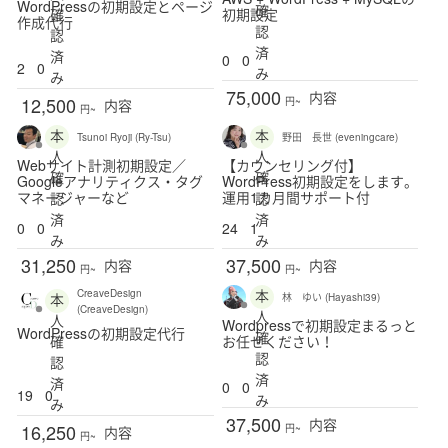
WordPressの初期設定とページ
確
確
初期設定
作成代行
認
認
済
済
0
0
2
0
み
み
75,000
内容
12,500
円~
内容
円~
本
本
Tsunoi Ryoji (Ry-Tsu)
野田 長世 (eveningcare)
人
人
Webサイト計測初期設定／
【カウンセリング付】
確
確
Googleアナリティクス・タグ
WordPress初期設定をします。
マネージャーなど
運用1カ月間サポート付
認
認
済
済
0
0
24
1
み
み
31,250
37,500
内容
内容
円~
円~
本
CreaveDesign
本
林 ゆい (Hayashi39)
(CreaveDesign)
人
人
Wordpressで初期設定まるっと
WordPressの初期設定代行
確
確
お任せください！
認
認
済
済
0
0
19
0
み
み
37,500
内容
16,250
円~
内容
円~