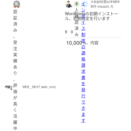
大友@SE歴22年WEB
本
イ
制作 (masa20_fl)
人
ン
認
WordPressの初期インストー
確
ボ
証
ル、初期設定を行います
認
イ
済
済
ス
み
9
0
み
制
、
度
10,000
受
内容
円~
の
注
適
実
格
績
請
あ
求
り
書
、
を
評
WEB＿NEXT (web_next)
発
価
行
が
で
高
き
く
ま
活
す
躍
中