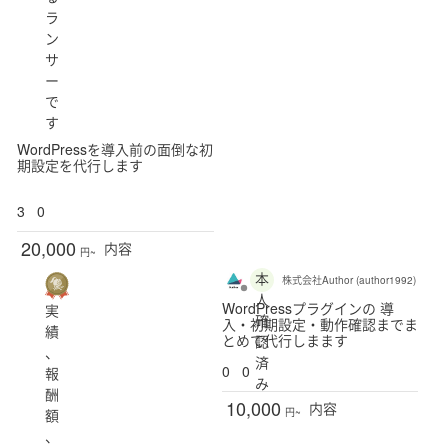
ラ
ン
サ
ー
で
す
WordPressを導入前の面倒な初
期設定を代行します
3
0
20,000
内容
円~
本
株式会社Author (author1992)
人
WordPressプラグインの 導
実
確
入・初期設定・動作確認までま
績
とめて代行しまます
認
、
済
0
0
報
み
酬
10,000
内容
額
円~
、