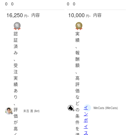
0
0
0
0
16,250
10,000
内容
内容
円~
円~
認
実
証
績
済
、
み
報
、
酬
受
額
注
、
実
高
績
評
あ
価
り
な
、
ど
イ
WeCats (WeCats)
評
の
末吉 進 (lkri)
ン
価
条
ボ
が
件
イ
高
を
ス
く
満