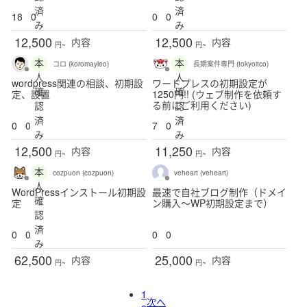
済
済
18
0
0
0
み
み
12,500
12,500
内容
内容
円~
円~
本
本
コロ (koromayleo)
長期案件専門 (tokyoitco)
人
人
wordpress関連の相談、初期設
ワードプレスの初期設定が
確
確
定、設置
1250円!! (ウェブ制作を依頼す
る前にご利用ください)
認
認
済
済
0
0
7
0
み
み
12,500
11,250
内容
内容
円~
円~
本
cozpuon (cozpuon)
veheart (veheart)
人
WordPressインストール初期設
最速で自社ブログ制作（ドメイ
確
定
ン購入〜WP初期設定まで）
認
済
0
0
0
0
み
62,500
25,000
内容
内容
円~
円~
1
次へ