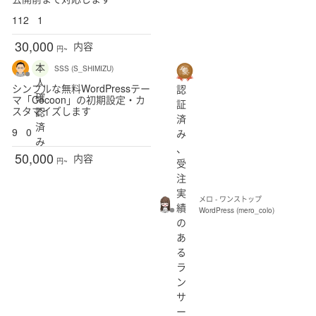
112
1
30,000
内容
円~
本
SSS (S_SHIMIZU)
人
シンプルな無料WordPressテー
認
確
マ「Cocoon」の初期設定・カ
証
スタマイズします
認
済
済
9
0
み
み
、
50,000
内容
受
円~
注
実
メロ - ワンストップ
績
WordPress (mero_colo)
の
あ
る
ラ
ン
サ
ー