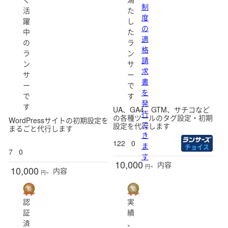
制
活
た
度
躍
し
の
中
た
適
の
ラ
格
ラ
ン
請
ン
サ
求
サ
ー
書
ー
で
を
で
す
発
す
UA、GA4、GTM、サチコなど
行
の各種ツールのタグ設定・初期
WordPressサイトの初期設定を
で
設定を代行します
まるごと代行します
き
122
0
ま
チョイス
7
0
す
10,000
内容
円~
10,000
内容
円~
認
実
証
績
済
、