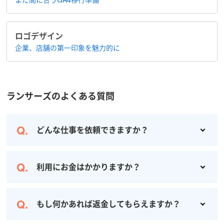
ロゴデザイン
企業、店舗の​第一印象を魅力的に
ランサーズのよくある質問
どんな仕事を依頼できますか？
サイト構築や運用、デザイン、ライティング、翻訳、動画制作、事務作業、アンケートなど100を超えるカテゴリの仕事を依頼できます。
利用にお金はかかりますか？
依頼は無料です (オプション利用を除く) 。費用が発生するのは、仕事が完了した場合のみなので、安心してご利用ください。
もし何かあれば返金してもらえますか？
お仕事がキャンセルになった場合、クライアント（発注者）に返金されます。また、お仕事・納品が完了するまではランサーに報酬は支払われませんのでご安心ください。