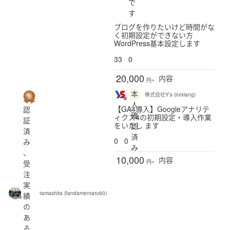
で
す
ブログを作りたいけど時間がな
く初期設定ができない方
WordPress基本設定します
33
0
20,000
内容
円~
本
株式会社Y's (ruixiang)
人
【GA4導入】Googleアナリテ
認
確
ィクス4の初期設定・導入作業
証
をいたし ます
認
済
済
0
0
み
み
、
10,000
内容
受
円~
注
実
tamashita (fandamentaru60)
績
の
あ
る