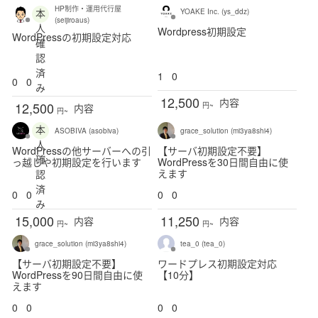
HP制作・運用代行屋
本
YOAKE Inc. (ys_ddz)
(seijiroaus)
人
Wordpress初期設定
WordPressの初期設定対応
確
認
済
1
0
0
0
み
12,500
内容
12,500
円~
内容
円~
本
ASOBIVA (asobiva)
grace_solution (mi3ya8shi4)
人
WordPressの他サーバーへの引
【サーバ初期設定不要】
確
っ越しや初期設定を行います
WordPressを30日間自由に使
えます
認
済
0
0
0
0
み
15,000
11,250
内容
内容
円~
円~
grace_solution (mi3ya8shi4)
tea_0 (tea_0)
【サーバ初期設定不要】
ワードプレス初期設定対応
WordPressを90日間自由に使
【10分】
えます
0
0
0
0