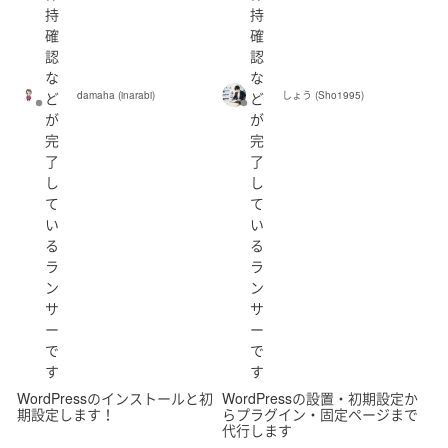
持
持
確
確
認
認
福岡県
佐賀県
長崎県
熊本県
大分県
な
な
ど
damaha (inarabi)
ど
しょう (Sho1995)
宮崎県
鹿児島県
沖縄県
日本国外
が
が
完
完
了
了
し
し
て
て
い
い
る
る
ラ
ラ
ン
ン
サ
サ
ー
ー
で
で
す
す
WordPressのインストールと初
WordPressの設置・初期設定か
期設定します！
らプラグイン・固定ページまで
代行します