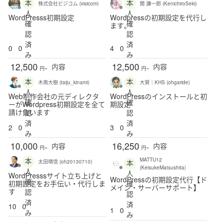
本
本
株式会社ビジコム (visicom)
関 謙一郎 (KenichiroSeki)
人
人
WordPresss初期設定
Wordpressの初期設定を代行し
確
確
ます。
認
認
済
済
0
0
4
0
み
み
12,500
12,500
内容
内容
円~
円~
本
本
木南大樹 (taiju_kinami)
大賀｜KHS (ohgaride)
人
人
Web制作会社の元ディレクタ
WordPressのインストールと初
確
確
ーがWordpress初期設定を全て
期設定
請け負います
認
認
済
済
2
0
3
0
み
み
10,000
16,250
内容
内容
円~
円~
本
MATTU12
本
太田晴信 (oh20130710)
(KeisukeMatsushita)
人
人
WordPresssサイト立ち上げと
WordPressの初期設定代行【ド
確
初期設定をお手伝い・代行しま
確
メイン・サーバーサポート】
す
認
認
済
済
10
0
1
0
み
み