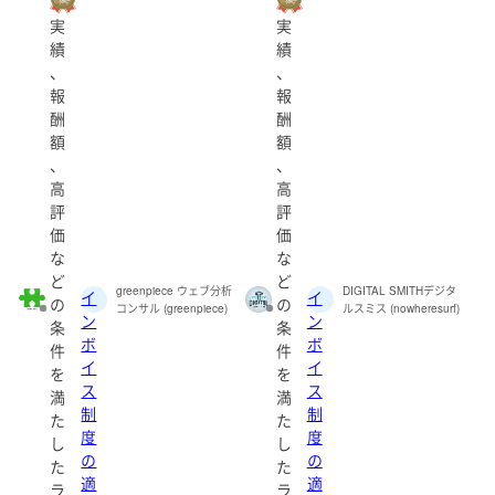
実
実
績
績
個人・法人
、
、
報
報
酬
酬
額
額
都道府県
、
、
高
高
指定しない
評
評
価
価
な
な
性別
ど
ど
greenpiece ウェブ分析
DIGITAL SMITHデジタ
イ
イ
北海道
青森県
岩手県
宮城県
秋田県
の
の
コンサル (greenpiece)
ルスミス (nowheresurf)
ン
ン
条
条
ボ
ボ
山形県
福島県
件
件
イ
イ
出品者のランク
を
を
ス
ス
満
満
認定ランサー
制
制
た
た
茨城県
栃木県
群馬県
埼玉県
千葉県
度
度
し
し
シルバー
の
の
た
た
適
適
東京都
神奈川県
ラ
ラ
ブロンズ