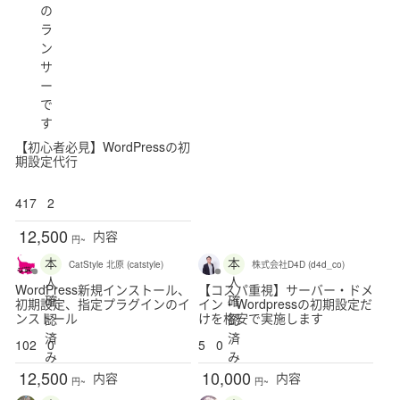
の
ラ
ン
サ
ー
で
す
【初心者必見】WordPressの初
期設定代行
417
2
12,500
内容
円~
本
本
CatStyle 北原 (catstyle)
株式会社D4D (d4d_co)
人
人
WordPress新規インストール、
【コスパ重視】サーバー・ドメ
確
確
初期設定、指定プラグインのイ
イン・Wordpressの初期設定だ
ンストール
けを格安で実施します
認
認
済
済
102
0
5
0
み
み
12,500
10,000
内容
内容
円~
円~