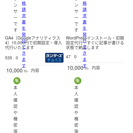
格
格
ン
ン
請
請
サ
サ
レギュラー
求
求
ー
ー
新潟県
富山県
石川県
福井県
山梨県
書
書
で
で
を
を
す
す
長野県
発
発
GA4（Googleアナリティクス
WordPressインストール・初期
行
行
4）10,000円で初期設定・導入
設定代行｜すぐに記事が書ける
で
で
代行いたします
状態で納品します
き
き
47
0
岐阜県
静岡県
愛知県
三重県
535
0
ま
ま
チョイス
す
す
10,000
内容
10,000
円~
内容
円~
滋賀県
京都府
大阪府
兵庫県
奈良県
本
本
人
人
和歌山県
確
確
認
認
や
や
鳥取県
島根県
岡山県
広島県
山口県
機
機
密
密
保
保
徳島県
香川県
愛媛県
高知県