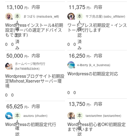
13,100
11,375
内容
内容
円~
円~
本
本
まつばら (matsubara_will)
サブ(名古屋) (sabu_affiliater)
人
人
WordPressインストール&初期
ワードプレス初期設定・インス
確
確
設定(サーバの選定アドバイス
トール代行します
もできます)
認
認
済
済
0
0
0
0
み
み
50,000
16,250
内容
内容
円~
円~
ホームページ制作代行
4-liberty (k_4_business)
(5e7998fb23d44)
Wordpressの初期設定対応
Wordpressブログサイト初期設
定Mixhost,Xserverサーバー環
境
0
0
0
0
13,750
内容
65,625
円~
内容
円~
本
本
asutoru (chuden)
tarotarofree (tarotarofree)
人
人
WordPressの初期設定代行
WordPress初心者OK!初期設定
確
確
まで行います
認
認