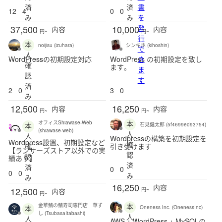
済
済
書
12
4
0
0
み
み
を
37,500
10,000
発
内容
内容
円~
円~
行
本
noijisu (izuhara)
シンキホ (kihoshin)
で
人
WordPressの初期設定対応
WordPress の初期設定を致し
き
確
ます。
ま
認
す
済
2
0
3
0
み
12,500
16,250
内容
内容
円~
円~
本
オフィスShiawase-Web
本
石見健太郎 (5f4699ed93754)
(shiawase-web)
人
人
Wordpressの構築を初期設定を
Wordpress設置、初期設定など
確
確
引き受けます
【ランサーズストア以外での実
認
認
績あり】
済
済
0
0
0
0
み
み
16,250
内容
12,500
円~
内容
円~
本
金華鯖の鯖寿司専門店 華ず
本
Oneness Inc. (OnenessInc)
し (TsubasaItabashi)
人
人
AWS + WordPress + MySQLの