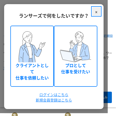
×
ランサーズで何をしたいですか？
ランサーズ チョイスを優先表示
予算
クラウドソーシング ランサーズ
パッケージを探す
ワードプレス初期設
ワードプレス初期設定代行の依頼・発注
円以上
ワードプレス初期設定代行に関する依頼相談・無料見積もりができます。ワー
ドプレス初期設定代行に強いプロのフリーランス・外注先探しにおすすめで
す。
円以下
クライアントとし
プロとして
見積もりから納品までの流れ
て
仕事を受けたい
納期
仕事を依頼したい
61件のうち 1 - 60 件表示
ログインはこちら
本人確認
絞り込み
新規会員登録はこちら
最終ログイン