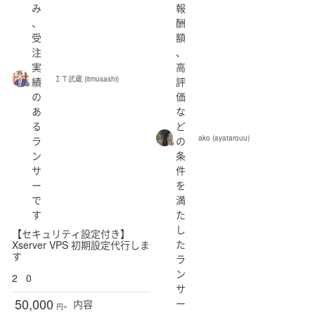
み
報
、
酬
受
額
注
、
実
高
ＩＴ武蔵 (itmusashi)
績
評
の
価
あ
な
る
ど
ako (ayatarouu)
ラ
の
ン
条
サ
件
ー
を
で
満
す
た
し
【セキュリティ設定付き】
た
Xserver VPS 初期設定代行しま
す
ラ
ン
2
0
サ
50,000
ー
内容
円~