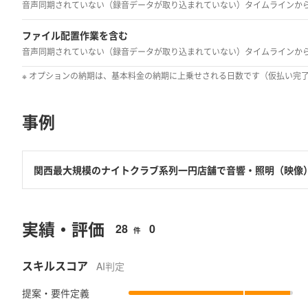
ファイル配置作業を含む
※ オプションの納期は、基本料金の納期に上乗せされる日数です（仮払い完
事例
関西最大規模のナイトクラブ系列一円店舗で音響・照明（映像）
■ プロジェクトの目的
・店舗営業ほかイベント等のテクニカルに寄与
実績・評価
・演出機材の管理・操作
28
0
件
■ 体制・人数
スキルスコア
AI判定
・オペレーター1人
・集客最大1000人以上
提案・要件定義