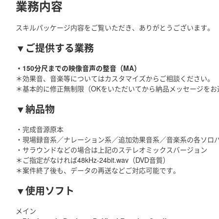
業務内容
スキルパッケージ内容をご覧いただき、ありがとうございます。
▼ご提供する業務
・150分尺までの映像音声の整音（MA）
＊効果音、音楽等についてはカスタマイズからご相談ください。
＊基本的に修正無制限（OKをいただいてから納品メッセージをお
▼納品物
・完成音源原本
・現場録音系／ナレーション系／追加効果音系／音楽系の各ソロ
・サラウンドなどの場合は上記のステレオミックスバージョン
＊ご指定がなければ48kHz-24bit.wav（DVD音質）
＊案件終了後も、データの再送などご対応可能です。
▼使用ソフト
メイン