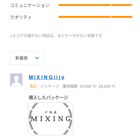
■ 自分のポジション・役割
コミュニケーション
・音響・照明エンジニアのオペレーター（PA）担当
・レギュラーオペレーターの休日を埋めるシフトを担当し多様
クオリティ
■ 目的を達成する上での課題
・イベントのエンタメ設計に堪えるオペレーション品質
※スコアの値がない項目は、まだデータがない状態です
・機材システムの把握とメンテ確認
・トラブル対応時の瞬時適切な判断
■ 課題に対して取り組んだこと
・錯綜する情報を整える
・場数による基本的な技術の鍛錬
M I X I N G l i t e
■ ビジネス上の成果
満足
パッケージ
獲得報酬: 10,000
~ 20,000
円
円
・華々しくないが、日々トラブルがなく無事平穏であることが
購入したパッケージ
・出向先会社は当初2店舗から現在は全国規模に拡大中