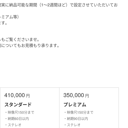
実に納品可能な期間（1〜2週間ほど）で設定させていただいてお
レミアム等）
ます。
ルもご覧くださいませ。
務についてもお見積もり承ります。
410,000
350,000
円
円
スタンダード
プレミアム
・映像尺150分まで
・映像尺150分まで
・納期60日以内
・納期90日以内
・ステレオ
・ステレオ