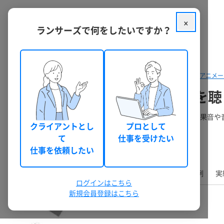
×
ランサーズで何をしたいですか？
クラウドソーシング ランサーズ
パッケージを探す
動画制作・アニメー
【150分尺】映像作品の音声を
【修正無制限】カスタマイズお気軽にご相談ください。 効果音や音
クライアントとし
プロとして
て
仕事を受けたい
萩原一輔
28
0
(1chisuke)
ブロンズ
件
仕事を依頼したい
TOP
業務内容
基本料金
オプション料金
事例
実
ログインはこちら
新規会員登録はこちら