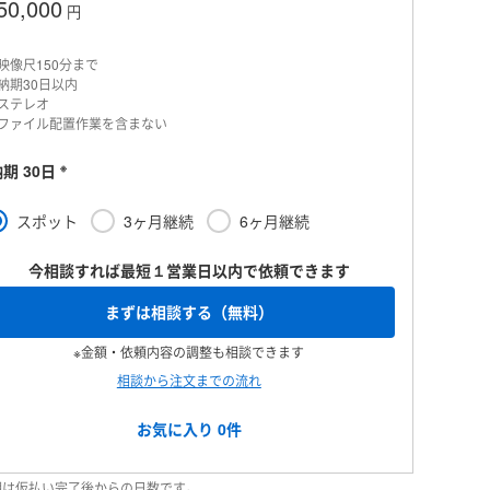
50,000
円
映像尺150分まで
納期30日以内
ステレオ
ファイル配置作業を含まない
※
期 30日
スポット
3ヶ月継続
6ヶ月継続
今相談すれば最短１営業日以内で依頼できます
まずは相談する（無料）
※金額・依頼内容の調整も相談できます
相談から注文までの流れ
お気に入り
0
件
納期は仮払い完了後からの日数です。