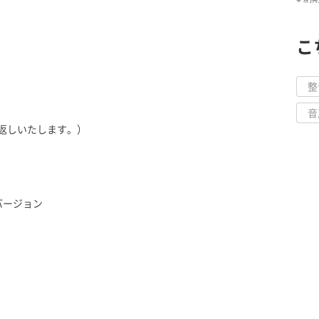
こ
整
音
返しいたします。）
バージョン