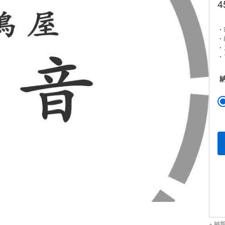
4
・
・
・
・
納
※ 