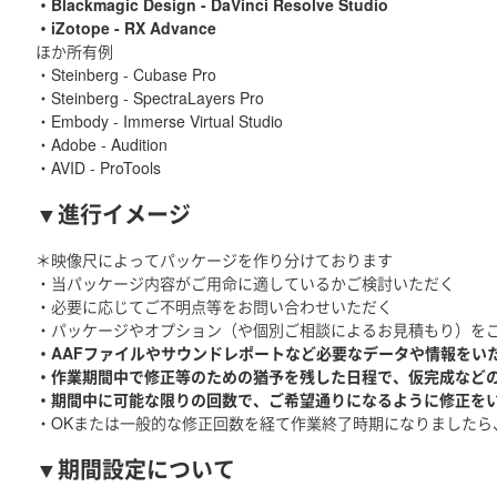
・Blackmagic Design - DaVinci Resolve Studio
・iZotope - RX Advance
ほか所有例
・Steinberg - Cubase Pro
・Steinberg - SpectraLayers Pro
・Embody - Immerse Virtual Studio
・Adobe - Audition
・AVID - ProTools
▼進行イメージ
＊映像尺によってパッケージを作り分けております
・当パッケージ内容がご用命に適しているかご検討いただく
・必要に応じてご不明点等をお問い合わせいただく
・パッケージやオプション（や個別ご相談によるお見積もり）を
・AAFファイルやサウンドレポートなど必要なデータや情報をい
・作業期間中で修正等のための猶予を残した日程で、仮完成など
・期間中に可能な限りの回数で、ご希望通りになるように修正を
・OKまたは一般的な修正回数を経て作業終了時期になりましたら
▼期間設定について