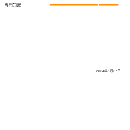
専門知識
な現場を経験
2024年5月27日
一番困難な成果でした