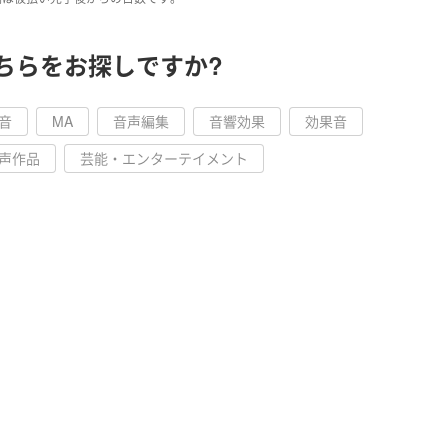
ちらをお探しですか?
音
MA
音声編集
音響効果
効果音
声作品
芸能・エンターテイメント