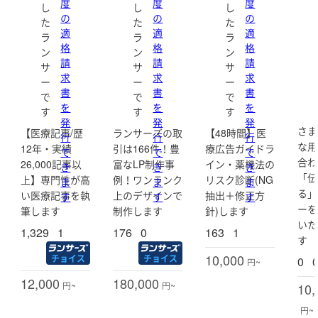
など
度
度
度
し
し
し
ar
告
の
の
の
た
た
た
a
ラ
依頼していただいた記事に関しては、最後まで誠心誠意
適
適
適
2
イ
ラ
ラ
ラ
取り組ませていただきます。
格
格
g
格
タ
ン
ン
ン
o)
ー
どうぞよろしくお願いいたします。
請
請
請
サ
サ
サ
×
求
求
求
M
ー
ー
ー
＜仕事時間＞
書
書
書
E
で
で
で
O
■10：00～18：00
を
を
を
す
す
す
運
■21時までのご連絡は当日にお返事します。
発
発
発
用
さま
【医療記事/歴
ランサーズの取
【48時間】医
■基本的に在宅しているので連絡等は小まめにやり取り出
行
行
行
(r
な用
12年・実績
引は166件！豊
療広告ガイドラ
o
来ます。
で
で
で
nt
合わ
26,000記事以
富なLP制作事
イン・薬機法の
■チャットワーク、ZOOMでの対面、電話での連絡可能
き
き
き
g
「伝
上】専門性が高
例！ワンランク
リスク診断(NG
ま
ま
ま
e
る」
n
い医療記事を執
上のデザインで
抽出＋修正方
す
す
す
_
ーを
筆します
制作します
針)します
o
いた
s
1,329
1
176
0
163
1
す
a)
10,000
チョイス
チョイス
0
円~
12,000
180,000
円~
円~
10,
円~