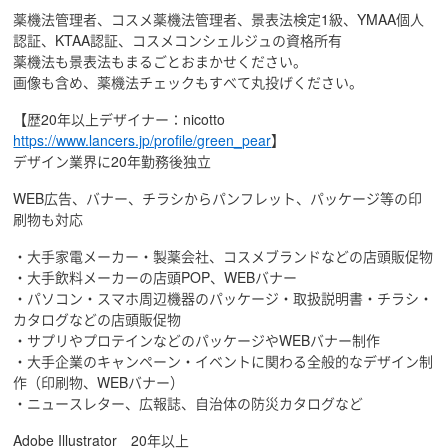
薬機法管理者、コスメ薬機法管理者、景表法検定1級、YMAA個人
認証、KTAA認証、コスメコンシェルジュの資格所有
薬機法も景表法もまるごとおまかせください。
画像も含め、薬機法チェックもすべて丸投げください。
【歴20年以上デザイナー：nicotto
https://www.lancers.jp/profile/green_pear
】
デザイン業界に20年勤務後独立
WEB広告、バナー、チラシからパンフレット、パッケージ等の印
刷物も対応
・大手家電メーカー・製薬会社、コスメブランドなどの店頭販促物
・大手飲料メーカーの店頭POP、WEBバナー
・パソコン・スマホ周辺機器のパッケージ・取扱説明書・チラシ・
カタログなどの店頭販促物
・サプリやプロテインなどのパッケージやWEBバナー制作
・大手企業のキャンペーン・イベントに関わる全般的なデザイン制
作（印刷物、WEBバナー）
・ニュースレター、広報誌、自治体の防災カタログなど
Adobe Illustrator 20年以上