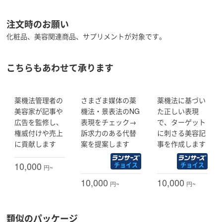
です。
注文時のお願い
＜経歴＞
化粧品、美容関連商品、サプリメントが対象です。
■8年間エステティシャンとして勤務、5年は管理職を経験
■2019年日本化粧品検定協会にて「化粧品検定１級」取
得
こちらもあわせて承ります
■2020年「コスメコンシェルジュ」取得
■2021年6月「コスメ薬事法管理者」取得
■2022年5月「薬機法管理者」取得
薬機法管理者の
さまざま媒体の薬
薬機法に基づい
■2023年4月「景表法検定1級」取得
美容家が記事や
機法・景表法のNG
た正しい表現
■2023年2月号・2025年2月号・2026年2月号
広告を監修し、
表現をチェック→
で、ターゲット
雑誌「Ray」にてベスコス選定員として掲載
権威付けや売上
訴求力のある代替
に刺さる美容記
＜資格＞
に貢献します
案を提案します
事を作成します
■化粧品検定1級
■コスメコンシェルジュ特級
10,000
チョイス
チョイス
円~
■薬機法管理者
10,000
10,000
円~
円~
■コスメ薬機法管理者
■景表法検定1級
■YMAA認証
■KTAA認証
類似のパッケージ