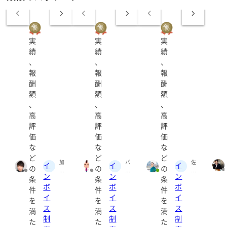
＜得意分野＞
・スキンケア
・エイジングケア
実
実
実
・コスメ
績
績
績
・メイク
、
、
、
・ヘアケア
報
報
報
酬
酬
酬
＜対応可能なツール＞
額
額
額
・WordPress
、
、
、
・Googleドキュメント
高
高
高
・Word
評
評
評
・Excel
価
価
価
な
な
な
10代のニキビ悩みから50代の閉経後の肌悩みまで幅広く
ど
ど
ど
加
バ
佐
対応します。
イ
イ
イ
の
の
の
藤
ー
藤
・SEO
ン
ン
ン
条
条
条
良
バ
お
・アフィリエイト記事
ボ
ボ
ボ
大
ラ
さ
件
件
件
・美容コラム
(a
2
む
イ
イ
イ
を
を
を
te
号
｜
・商品PR
ス
ス
ス
満
満
満
lie
(b
医
・薬機法リライト、言い換え
制
制
制
rj)
ar
療
た
た
た
b
広