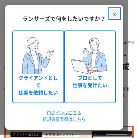
×
ランサーズで何をしたいですか？
クラウドソーシング ランサーズ
パッケージを探す
デザイン・Webデザ
デザイナーとライターが、Amazon・
楽天・Yahooの商品画像と文章を作成
します
クライアントとし
プロとして
て
仕事を受けたい
歴20年以上のデザイナーと、薬機法・景表法の資格保持者である
仕事を依頼したい
美容歴15年のライターが、ターゲットに届く広告を作成します。
湯浅 道子
適格請求書に対応
(kurimu820)
認定ランサー
ログインはこちら
310
0
件
新規会員登録はこちら