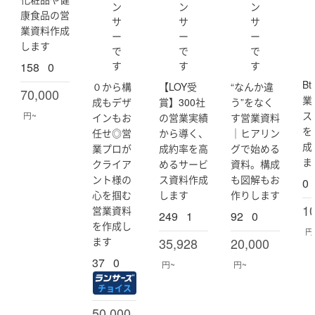
ン
ン
ン
・プロクリエイトでの簡単なイラスト作成
以
i
o
M
康食品の営
サ
サ
サ
上
m
vi
K
業資料作成
(t
a
d
B)
ー
ー
ー
【得意分野】
o
します
_
e)
で
で
で
・料理、栄養、健康に関すること
m
m
す
す
す
・子育て
158
0
o
i
1
m
・介護
B
０から構
【LOY受
“なんか違
9
i
70,000
・イラスト作成
業
7
成もデザ
賞】300社
う”をなく
)
※認知症の実母がいます。認知症に関しての
4)
ス
円~
インもお
の営業実績
す営業資料
記事にも対応できるかと思います。
を
任せ◎営
から導く、
｜ヒアリン
成
業プロが
成約率を高
グで始める
納期を守ることはもちろん、丁寧なコミュニケーション
ま
クライア
めるサービ
資料。構成
を心がけております。
ント様の
ス資料作成
も図解もお
0
ご連絡いただければ、すぐに対応できる態勢を整えてお
心を掴む
します
作りします
りますので、どうぞよろしくお願いします。
1
営業資料
ご興味持っていただけましたら、メッセージでお気軽に
249
1
92
0
を作成し
お声がけください。
円
ます
35,928
20,000
どうぞ宜しくお願いいたします！
37
0
円~
円~
チョイス
50,000