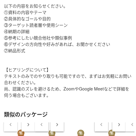
します。
以下の内容をお知らせください。
お気軽にご相談ください！
①資料の内容やテーマ
ーーーーーーーーーーーーー
②具体的なゴールや目的
【実績】
③ターゲット読者層や使用シーン
◆ライティング
④納期の詳細
・育児・介護に関するコラム
⑤参考にしたい競合他社や類似事例
・派遣会社の特徴や評判についての記事
⑥デザインの方向性や好みがあれば、お聞かせください
・男性向けダイエット
⑦納品形式
・芸能情報、グルメ情報
・男性向け料理サイトにてレシピ
・3日間使い切りレシピ
【ヒアリングについて】
・ドラーバー向けサイトの食レポ
テキストのみでのやり取りも可能ですので、まずはお気軽にお問い
合わせください。
◆kindle出版
尚、認識のズレを避けるため、ZoomやGoogle Meetなどで詳細を
新着ランキング5部門で1位
伺う場合もございます。
◆デザイン
・クラウドソーシングに掲載する職歴のイメージバナー
類似のパッケージ
・Amazon商品画像作成
・資料作成
【経歴】