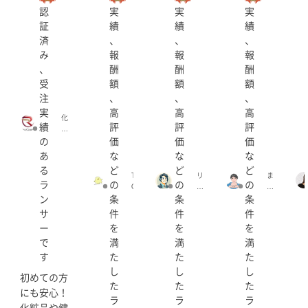
認
実
実
実
・短大を卒業 栄養士の資格を取得、その後１年間調理師
証
績
績
績
専門学校へ。
済
、
、
、
・卒業後、学校栄養士（約２年）、ガス会社の料理教室
み
報
報
報
で料理講師（約７年）として活動。
、
酬
酬
酬
・クックパッドで料理動画撮影にも携わった経験があり
受
額
額
額
ます。
注
、
、
、
・結婚・出産を機に何社か派遣会社で働き、現在は事務
実
高
高
高
パートをしております。
化
績
評
評
評
粧
の
価
価
価
【資格】
品
・
あ
な
な
な
・栄養士
健
る
ど
ど
ど
・調理師
康
T
リ
ま
ラ
の
の
の
・介護食士3級
食
O
ー
す
品
ン
条
条
条
R
ド
な
専
I
プ
り
サ
件
件
件
【可能な業務】
門
O
ロ
｜
ー
を
を
を
・スプレッドシート・グーグルドキュメント
｜
F
バ
図
業
で
満
満
満
・Adobe系ソフト（illustrator・Photoshop・Premiere
F
イ
解
界
I
ド
で
す
た
た
た
Pro）を使ったデザイン・動画編集
経
C
(L
資
し
し
し
・Canva
験
E
e
料
初めての方
2
た
た
た
・Figmaを使ったLPデザイン
(
a
作
にも安心！
0
c
d
成
ラ
ラ
ラ
・WordPressでの入稿
年
化粧品や健
h
pr
(K