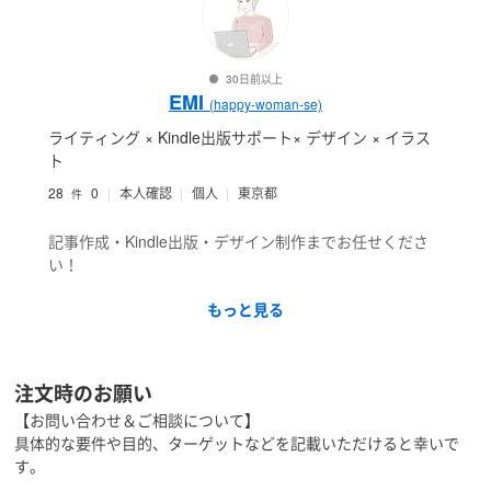
30日前以上
EMI
(happy-woman-se)
ライティング × Kindle出版サポート× デザイン × イラス
ト
28
0
個人
東京都
本人確認
件
記事作成・Kindle出版・デザイン制作までお任せくださ
い！
◆ 食・子育て・介護分野の記事作成（栄養士＆実体験を
もっと見る
活かした読者目線の記事）
◆Kindle出版サポート
◆ホワイトペーパー・バナー・アイキャッチ制作（目的
に沿ったデザインで成果を最大化）
注文時のお願い
◆図解・イラスト作成（伝わるビジュアルで情報をわか
【お問い合わせ＆ご相談について】
りやすく）
具体的な要件や目的、ターゲットなどを記載いただけると幸いで
す。
専門知識＋デザイン力で、読者に届くコンテンツを制作