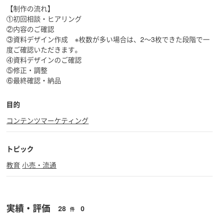
【制作の流れ】
①初回相談・ヒアリング
②内容のご確認
③資料デザイン作成 ※枚数が多い場合は、2〜3枚できた段階で一
度ご確認いただきます。
④資料デザインのご確認
⑤修正・調整
⑥最終確認・納品
目的
コンテンツマーケティング
トピック
教育
小売・流通
実績・評価
28
0
件