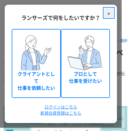
×
ランサーズで何をしたいですか？
クラウドソーシング ランサーズ
パッケージを探す
ライティング・翻訳
【1枚1,000円から】格安でホワイトペ
ーパー・営業資料を作成し ます
ライターかつ営業事務歴6年の経験を活かして、見やすく内容が伝
クライアントとし
プロとして
わる資料を作成します！
て
仕事を受けたい
仕事を依頼したい
EMI
本人確認
28
0
(happy-woman-se)
件
ログインはこちら
新規会員登録はこちら