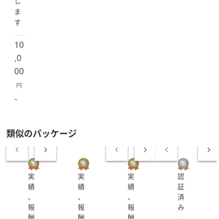
し
い下さい。
ま
【広報（PR）活動】
す
現在老舗の紳士服メーカー様や、食品会社様との新商品
のPR活動、saas系新サービス提供会社様との社外専任
10
PR契約のほか、複数社様と顧問契約を結んでおり、契約
,0
会社様との伴走業務が非常に重要な業務の為、工数の関
00
係上お断りさせて頂く可能性がございます事をご了承く
ださい。
円
~
類似のパッケージ
実
実
実
認
績
績
績
証
、
、
、
済
報
報
報
み
酬
酬
酬
、