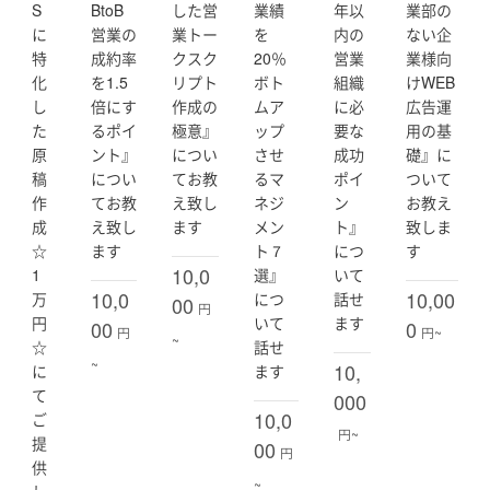
り、営業個人成績を伸ばす為の研修やトークスクリプ
S
BtoB
した営
業績
年以
業部の
ト・FAQの策定、営業会議のルール策定、広報活動のPR
に
営業の
業トー
を
内の
ない企
ミーティングルール策定等のミニマム部分まで、何でも
特
成約率
クスク
20％
営業
業様向
ご相談頂ければと思います。
化
を1.5
リプト
ボト
組織
けWEB
し
倍にす
作成の
ムア
に必
広告運
組織定義の最少人数である７名組織から１００名超えの
た
るポイ
極意』
ップ
要な
用の基
組織ではお悩みも変わる事と思います。
原
ント』
につい
させ
成功
礎』に
漠然とした内容でも全く構いませんので、まずはご相談
稿
につい
てお教
るマ
ポイ
ついて
頂ければと思います。
作
てお教
え致し
ネジ
ン
お教え
成
え致し
ます
メン
ト』
致しま
実施実績は下記となります。
☆
ます
ト７
につ
す
【営業活動】
10,0
1
選』
いて
・営業研修（基本研修・集団研修・個人研修等）
10,0
10,00
万
につ
話せ
00
・営業会議（会議ルール策定・基本フォーム策定・会議
円
円
いて
ます
00
0
の推進/議事等）
円
円~
~
☆
話せ
・営業マニュアル（トークスクリプトの策定・FAQ策
~
10,
に
ます
定・KPI策定・ターゲット選定・リスト策定等）
て
000
・営業面接/採用同席
10,0
ご
・マネージャー研修（リーダーシップ・フォロワーシッ
円~
提
プ研修・組織論・課題抽出/改善案）
00
円
供
※その他割愛致しますが、必要であれば顔合わせ時にお伺
~