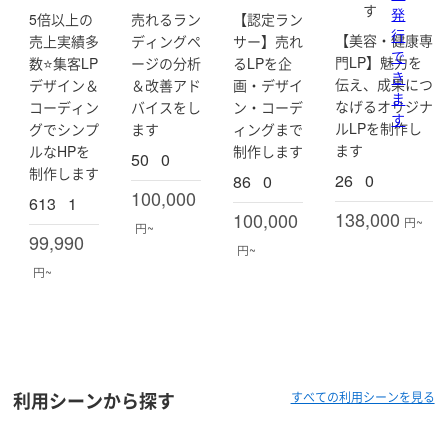
す
3)
発
5倍以上の
売れるラン
【認定ラン
行
【美容・健康専
売上実績多
ディングペ
サー】売れ
で
門LP】魅力を
数⭐️集客LP
ージの分析
るLPを企
き
伝え、成果につ
デザイン＆
＆改善アド
画・デザイ
ま
なげるオリジナ
コーディン
バイスをし
ン・コーデ
す
ルLPを制作し
グでシンプ
ます
ィングまで
ます
ルなHPを
制作します
50
0
制作します
26
0
86
0
100,000
613
1
138,000
100,000
円~
円~
99,990
円~
円~
利用シーンから探す
すべての利用シーンを見る