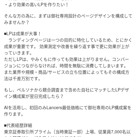
・より効果の高いLPを作りたい！
そんな方の為に、まずは御社専用設計のページデザインを構成して
みませんか？
■LPは成果が大事！
ランディングページは一つの目的に特化しているため、とにかく
成果が重要です。 効果測定や改善を繰り返す事で更に効果が上が
っていきます。
ただしLPは、やみくもに作っても効果は上がりません。コンバー
ジョンにつながらなければ、時間を無駄に消費してしまいます。
また業界や規模・商品/サービスの立ち位置によってもその構成方
法は千差万別です。
もし、ペルソナから競合調査まで含めた自社にマッチしたLPデザ
イン構成案が翌日完成したら？
AIを活用し、初回のみLancers最低価格にて御社専用のLP構成案を
作ります。
■代表経歴詳細
東京証券取引所プライム（当時東証一部）上場、従業員7,000名以