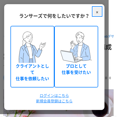
×
ランサーズで何をしたいですか？
クラウドソーシング ランサーズ
パッケージを探す
デザイン・Webデザ
【初回限定】貴社専用LPデザイン構成
案、翌営業日に送ります
☆ランディングページを作ってみたい企業さま必見☆
クライアントとし
プロとして
て
仕事を受けたい
中里吉利
仕事を依頼したい
本人確認
適格請求書に対応
0
0
(coplus-one)
ログインはこちら
新規会員登録はこちら