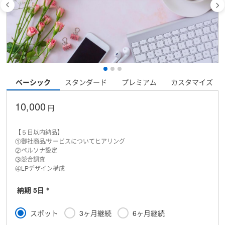
ベーシック
スタンダード
プレミアム
カスタマイズ
10,000
円
【５日以内納品】
①御社商品/サービスについてヒアリング
②ペルソナ設定
③競合調査
④LPデザイン構成
※
納期 5日
スポット
3ヶ月継続
6ヶ月継続