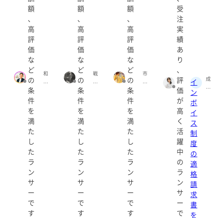
額
額
額
受
、
、
、
注
高
高
高
実
評
評
評
績
価
価
価
あ
な
な
な
り
ど
ど
ど
、
和
戦
市
の
の
の
評
成
イ
田
略
村
相
条
条
条
価
淳
マ
快
ン
遥
志
ー
(I
件
件
件
が
ボ
(n
(
ケ
C
を
を
を
高
h
イ
O
タ
HI
ar
満
満
満
く
k
ー
M
ス
u
a
ta
U
た
た
た
活
制
k
_
kk
R
し
し
し
躍
a)
度
S
e
A
た
た
た
中
ur
y
_
の
fe
(t
K
ラ
ラ
ラ
の
適
r)
a
AI
ン
ン
ン
ラ
格
k
)
サ
サ
サ
ン
請
e
y
ー
ー
ー
サ
求
1
で
で
で
ー
書
0
す
す
す
で
を
1