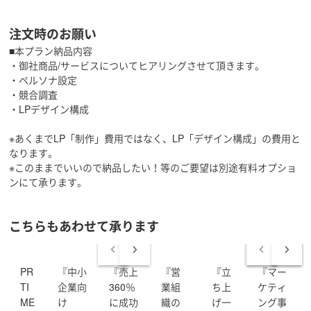
全てのKPIで実績No.1を獲得し、当時本部最年少でマネー
ジャーに昇格しております。
注文時のお願い
■本プラン納品内容
翌年、新設されたグループ会社に転籍。所長として複数
・御社商品/サービスについてヒアリングさせて頂きます。
の各地方拠点立ち上げに従事。
・ペルソナ設定
新拠点の業績管理、顧客管理、営業やアシスタントの採
・競合調査
用・教育等、当初は一人で全て行っておりました。
・LPデザイン構成
各拠点の業績を軌道に乗せ、責任者の育成を行った後、
本社のある東日本営業本部の部長→本部長を歴任。
※あくまでLP「制作」費用ではなく、LP「デザイン構成」の費用と
なります。
その後2013年4月より10年間、同社取締役就任。
※このままでいいので納品したい！等のご要望は別途有料オプショ
会社・部門経営をしながらサービス改善・立案・開発に
ンにて承ります。
従事させて頂きました。
現在は新会社を立ち上げ、広報PR支援・営業アドバイザ
こちらもあわせて承ります
リー・AI商品開発を行っております。
■お手伝い出来る事
PR
『中小
『売上
『営
『立
『マー
実務をしながら組織マネジメントも行い、会社運営も行
TI
企業向
360％
業組
ち上
ケティ
っていた経緯がある為、営業組織や広報組織に特化した
ME
け
に成功
織の
げ一
ング事
マニュアル作成や、部門運営におけるポイントはもとよ