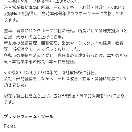
上の某ITグループ企業本社に20代で入社。
法人営業統括本部に所属、一年間で売上・利益・件数全てのKPIで
実績No.1を獲得し、当時本部最年少でマネージャーに昇格してお
ります。
翌年、新設されたグループ会社に転籍。所長として各地方拠点（名
古屋・大阪）の立ち上げに従事。
新拠点の業績管理、顧客管理、営業やアシスタントの採用・教育
等、当初は全て一人で行っておりました。
各拠点の業績を軌道に乗せ、責任者の育成を行った後、本社のある
東日本営業本部の部長→本部長を歴任。
その後2013年4月より10年間、同社取締役に就任。
会社・部門経営をしながらサービス改善・立案・開発に従事させて
頂きました。
現在は新会社を立ち上げ、広報PR支援・AI商品開発を行っており
ます。
プラットフォーム・ツール
Figma