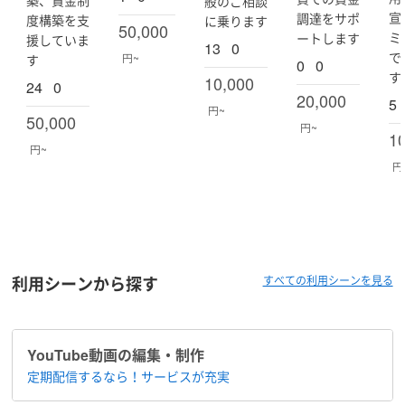
築、賃金制
般のご相談
宣
調達をサポ
度構築を支
に乗ります
50,000
ミ
ートします
援していま
13
0
で
円~
す
0
0
す
10,000
24
0
20,000
5
円~
50,000
円~
1
円~
円
利用シーンから探す
すべての利用シーンを見る
YouTube動画の編集・制作
定期配信するなら！​サービスが充実