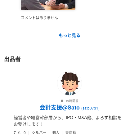
コメントはありません
もっと見る
出品者
19時間前
会計支援@Sato
(sato0731)
経営者や経営幹部層から、IPO・M&A他、よろず相談を
お受けします！
7
0
シルバー
個人
東京都
件