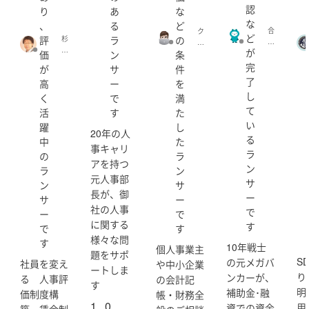
T
認
り
あ
な
a
なお、お仕事をさせて頂く際には、関係する皆様から気
な
、
る
ど
r
合
ク
軽に話しかけて頂ける環境づくりを第一に心掛けており
ど
評
ラ
の
杉
o
同
ラ
ます。
橋
が
(
会
価
ン
条
タ
g
どのようなご相談に対しても誠心誠意ご対応致しますの
社
(k
完
が
サ
件
綾
p
フ
tg
で、まずはお気軽にお問い合わせください。
了
高
ー
を
太
_
ク
r)
し
(k
t
く
で
満
ノ
ei
【稼働時間】
a
ネ
て
活
す
た
ta
r
(w
平日昼間含め稼働は可能です。
い
躍
し
w
o
a
20年の人
る
or
)
中
た
k
事キャリ
ks
お客様と伴走してプロジェクトを進めていくサービスを
ラ
ut
の
ラ
2
アを持つ
s
心掛けております。
ン
ラ
ン
0
u)
元人事部
料金体系にご不明点がございましたら、ご遠慮なくご質
サ
2
ン
サ
長が、御
問ください。
1)
ー
サ
ー
ご連絡いただければ、すぐに対応できる態勢を整えてお
社の人事
で
ー
で
りますので、どうぞよろしくお願いします。
に関する
す
で
す
様々な問
す
10年戦士
個人事業主
題をサポ
S
の元メガバ
社員を変え
や中小企業
ートしま
り
ンカーが、
る 人事評
の会計記
す
明
補助金･融
価制度構
帳・財務全
1
0
用
資での資金