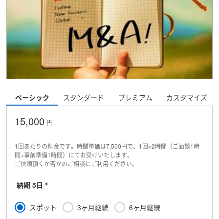
ベーシック
スタンダード
プレミアム
カスタマイズ
15,000
円
1回あたりの料金です。時間単価は7,500円で、1回×2時間（ご面談1時
間+事前準備1時間）にてお受けいたします。
ご依頼頂くか否かのご相談にご利用ください。
※
納期 5日
スポット
3ヶ月継続
6ヶ月継続