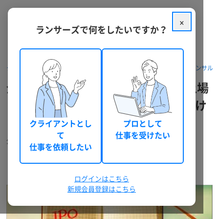
×
ランサーズで何をしたいですか？
クラウドソーシング ランサーズ
パッケージを探す
ビジネス・コンサル
企業の合併・買収（M&A）や株式上場
（IPO)に関する全般的な相談をお受け
します
クライアントとし
プロとして
て
仕事を受けたい
企業のM&AやIPOについてお悩みな事項をご相談下さい！
仕事を依頼したい
会計支援@Sato
7
0
(sato0731)
シルバー
件
ログインはこちら
新規会員登録はこちら