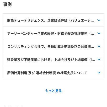
事例
財務デューデリジェンス、企業価値評価（バリュエーション）
■ 具体的な経験の内容
アーリーベンチャー企業の経理・財務全般の管理業務（CFO業務）
財務デューデリジェンス、企業価値評価（バリュエーショ
ン）の実施
■ 具体的な経験の内容
コンサルティング会社で、各種助成金申請及び金融機関融資のための事業計画書の作成
アーリーベンチャー企業の経理・財務全般の管理業務
■ 実績や成果
（CFO業務）
財務デューデリジェンス、企業価値評価（バリュエーショ
■ 具体的な経験の内容
ン）により、会社がM&Aすべきか否かの判断資料を提出。
建設業及び不動産業における、上場会社及び上場準備（IPO)会社の社外監査役
コンサルティング会社で、各種助成金申請及び金融機関融
■ 実績や成果
資のための事業計画書の作成
アーリーベンチャー企業の経理・財務全般の管理業務の提
■ 具体的な経験の内容
■ そのときの課題、その課題をどう乗り越えたか
供。
原価計算制度 及び 連結会計制度 の構築支援について
建設業及び不動産業における、上場会社及び上場準備
社長、社内の各担当者と適切なコミュニケーションを構築
■ 実績や成果
（IPO)会社の社外監査役業務
することにより様々な問題を解決。
各種助成金申請及び金融機関融資のため、ヒアリングをし
■ 具体的な経験の内容
■ そのときの課題、その課題をどう乗り越えたか
た上で事業計画書を作成
株式上場（IPO)を目指すクライアントに対する、原価計算
お客様の社内体制に適応した無理のない管理体制の構築及
■ 実績や成果
■ お役にたてそうと思うご相談分野
もっと見る
制度構築及び連結決算制度の構築支援
び導入を支援しました。
上場会社及び上場準備会社における社外監査役業務実績
企業の合併・買収（M&A）を目指す企業様が、査定された
■ そのときの課題、その課題をどう乗り越えたか
価格の妥当性が分からない場合、課題の抽出は終わっている
クライアント、社内の各担当者と適切なコミュニケーショ
■ 実績や成果
■ お役にたてそうと思う分野
■ そのときの課題、その課題をどう乗り越えたか
が優先順位が分からない等、企業の合併・買収（M&A）につ
ンを構築することにより、クライアントの意図を最大限に組
上場準備に際し、原価計算制度及び連結決算制度を導入し