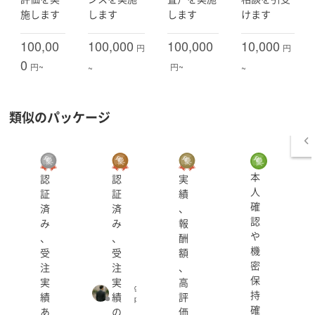
施します
します
します
けます
【具体的な経験の内容】
１．IPO準備・上場企業向け支援（ハンズオン対応可能）
100,00
100,000
100,000
10,000
円
円
２．M&Aプロセスの全般的なハンズオンサポート
0
円~
円~
~
~
３．中小企業向け会計コンサルティング・税務
４．上場会社経理業務、JSOX業務、内部監査業務
【ご依頼可能な業務】
類似のパッケージ
上記の業務内容の他、数多くの会社を見てきた経験か
ら、下記の業務を得意としております。
１．株式上場（IPO)のためのショートレビュー
２．株式上場（IPO)をするためのスケジュール管理、社
本
認
認
実
内管理規程作成
人
証
証
績
３．M&Aのための株価算定業務、財務デューデリジェン
確
済
済
、
ス業務、M&Aプロセス全般のサポート
認
み
み
報
４．内部統制監査（JSOX)の実施
や
、
、
酬
５．内部監査の実施
機
受
受
額
６．上場会社経理・決算体制構築
密
注
注
、
７．原価計算制度構築
保
実
実
高
g
８．経営改善計画・事業計画作成、経営・財務分析
持
績
績
評
p
９．経営者や経営幹部層からのよろず相談
確
あ
の
価
_