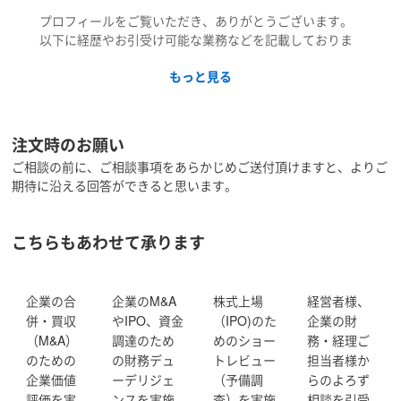
プロフィールをご覧いただき、ありがとうございます。
以下に経歴やお引受け可能な業務などを記載しておりま
すので、ご覧ください。
もっと見る
【経歴】
公認会計士として約20年以上のキャリアを持ち、大手監
査法人を経て、監査法人のパートナーも務めました。 こ
注文時のお願い
れまで、企業の合併・買収（M&A）プロセス全般におけ
ご相談の前に、ご相談事項をあらかじめご送付頂けますと、よりご
るハンズオン支援や、株式上場（IPO）コンサルティング
期待に沿える回答ができると思います。
を中心に、社外役員や会計・税務顧問として複数の上場
準備企業をサポートしてまいりました。単なるアドバイ
ザリーにとどまらず、お客様が抱えるリアルな課題に寄
こちらもあわせて承ります
り添い、経理・財務全般の実務的な解決策を提供するこ
とを得意としております。
企業の合
企業のM&A
株式上場
経営者様、
【得意分野】
併・買収
やIPO、資金
（IPO)のた
企業の財
・M&Aプロセスのサポート
（M&A）
調達のため
めのショー
務・経理ご
・M&A株式価値評価のセカンドオピニオン
・株式上場準備（IPO）プロセスのサポート
のための
の財務デュ
トレビュー
担当者様か
・上場会社経理・決算業務体制の構築
企業価値
ーデリジェ
（予備調
らのよろず
・JSOX・内部監査体制の構築
評価を実
ンスを実施
査）を実施
相談を引受