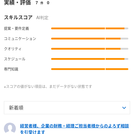
企業の合併・買収（M&A）や株式上場（IPO)を目指す際に
実績・評価
社外監査役としての年間を通しての監査役監査業務を、上
7
0
いての疑問点がございましたら、お気軽にご相談ください。
件
みっとった実現可能性が高い事業計画を作成
ました。
必要となる、アーリーベンチャー企業の経理・財務全般の管
場審査に耐えうる基準にて実施した。
理業務（CFO業務）についてご協力できるものと考えており
スキルスコア
■ お役にたてそうと思うご相談分野
AI判定
■ そのときの課題、その課題をどう乗り越えたか
ます。また、企業の合併・買収（M&A）や株式上場を目指さ
■ 業界構造（トレンド/主要プレイヤー/バリューチェーン等）
各種助成金申請及び金融機関融資のための事業計画書の記
お客様の社内体制に適応した無理のない制度の構築及び導
ない場合においても、企業の経理・財務全般の基盤を固める
の知見の有無
提案・要件定義
載サポートが必要の場合には、お気軽にご相談ください。
入を支援しました。
ことにより、企業価値向上に繋がることも想定されますの
建設業、不動産販売業を初め幅広い業界における内部監査
で、お困りのことがございましたらお気軽にご相談くださ
コミュニケーション
及び監査役監査の実施の仕方及び課題の発見及び改善方法の
■ お役にたてそうと思うご相談分野
い。
ご提案。
クオリティ
株式上場（IPO)を目指す際に必要となる、原価計算制度及
び連結決算制度導入支援についてご協力できるものと考えて
■ お役にたてそうと思うご相談分野
スケジュール
おります。また、株式上場を目指さない場合においても企業
監査役監査の実施、内部監査の実施方法の他、社外監査役
の正確な業績管理のため、原価計算制度及び連結決算制度導
専門知識
の役割、選任方法等、ご不明な事がございましたら、お気軽
入が必要となることも想定されますので、お困りのことがご
にご相談ください。
ざいましたらお気軽にご相談ください。
※スコアの値がない項目は、まだデータがない状態です
経営者様、企業の財務・経理ご担当者様からのよろず相談
を引受けます