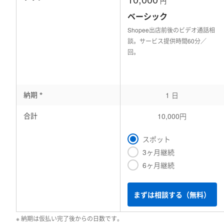
円
ベーシック
Shopee出店前後のビデオ通話相
談。サービス提供時間60分／
回。
※
納期
1 日
合計
10,000円
スポット
3ヶ月継続
6ヶ月継続
まずは相談する（無料）
※ 納期は仮払い完了後からの日数です。