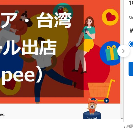
1
S
納
※ 