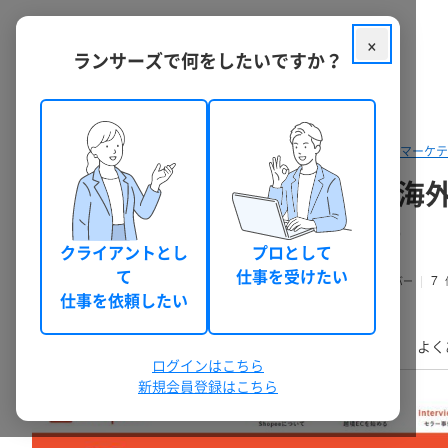
×
ランサーズで何をしたいですか？
クラウドソーシング ランサーズ
パッケージを探す
Web集客・マーケ
はじめての越境EC（Shopee
不安を解消し、世界市場に挑戦しましょう（出店前後相談）
クライアントとし
プロとして
て
仕事を受けたい
Shopee｜越境EC支援｜新倉 明
7
(mul_connect)
シルバー
仕事を依頼したい
TOP
業務内容
基本料金
実績・評価
出品者
よく
ログインはこちら
新規会員登録はこちら