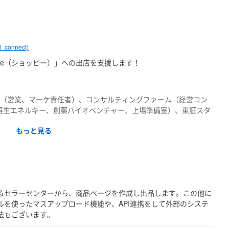
l_connect)
pee（ショッピー）」への出店を支援します！
カー（営業、マーケ責任者）、コンサルティングファーム（経営コン
（再生エネルギー、創薬バイオベンチャー、上場準備室）、東証スタ
を経て、2019年10月に株式会社マルコネクト 代表取締役CEO就
もっと見る
海外での販売ノウハウがない」、「海外向けの人材リソースがな
ったことに悩まれている事業者に対し、海外進出をサポートしま
るセラーセンターから、商品ページを作成し出品します。この他に
開支援を行うため、インターネット多言語化支援サービスを通じ、
ルを使ったマスアップロード機能や、API連携をして外部のシステ
送・運営等のコンサルティングを行っておりますので、気軽にお問
法もございます。