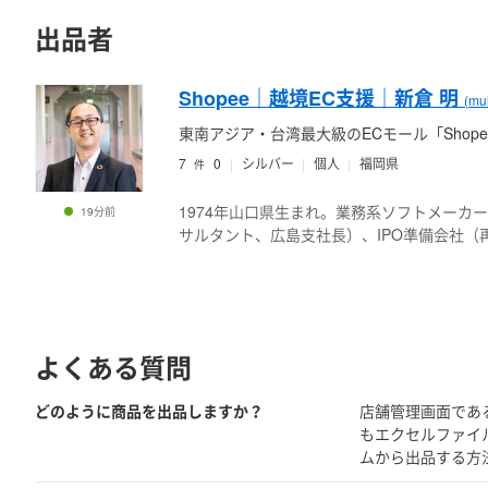
出品者
Shopee｜越境EC支援｜新倉 明
(mu
東南アジア・台湾最大級のECモール「Sho
7
0
シルバー
個人
福岡県
件
1974年山口県生まれ。業務系ソフトメー
19分前
サルタント、広島支社長）、IPO準備会社
ンダード上場会社（経営企画室、財務戦略部）
任。
「日本市場での売上が伸び悩んでいる」、「
い」、「急成長中の市場に挑戦したい」とい
よくある質問
す。
どのように商品を出品しますか？
店舗管理画面であ
日本企業のグローバルビジネス対応・海外展
もエクセルファイ
越境EC・海外販売の準備・構築・決済・発
ムから出品する方
い合わせください。