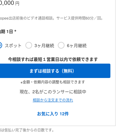
0,000
円
hopee出店前後のビデオ通話相談。サービス提供時間60分／回。
※
期 1日
スポット
3ヶ月継続
6ヶ月継続
今相談すれば最短１営業日以内で依頼できます
まずは相談する（無料）
※金額・依頼内容の調整も相談できます
現在、2名がこのランサーに相談中
相談から注文までの流れ
お気に入り
12
件
納期は仮払い完了後からの日数です。