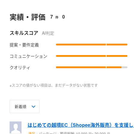
実績・評価
7
0
件
スキルスコア
AI判定
提案・要件定義
コミュニケーション
クオリティ
※スコアの値がない項目は、まだデータがない状態です
はじめての越境EC（Shopee海外販売）を支援
満足
パッケージ
獲得報酬: 10,000
~ 20,000
円
円