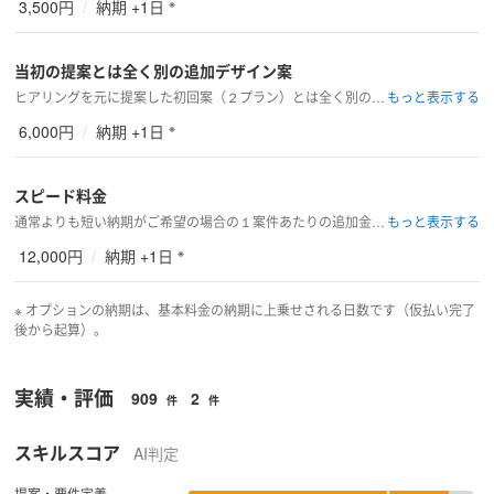
※
3,500円
/
納期 +1日
当初の提案とは全く別の追加デザイン案
ヒアリングを元に提案した初回案（２プラン）とは全く別のデザイン案１案あたりの追加金額となります。
※
6,000円
/
納期 +1日
スピード料金
通常よりも短い納期がご希望の場合の１案件あたりの追加金額となります。
※
12,000円
/
納期 +1日
※ オプションの納期は、基本料金の納期に上乗せされる日数です（仮払い完了
後から起算）。
実績・評価
909
2
件
件
スキルスコア
AI判定
提案・要件定義