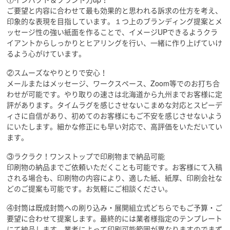
ご要望と内容に合わせて最も効果的と思われる訴求の仕方を考え、
印象的な表現を目指しています。１つ上のブランディング提案とメ
ッセージ性の強い紙面を作ることで、イメージUPできるようクラ
イアントからしっかりとヒアリングを行い、一緒に作り上げていけ
るよう心がけています。
②スムーズなやりとりで安心！
メールまたはメッセージ、ワークスペース、Zoom等でのお打ち合
わせが可能です。やり取りの速さは北海道から九州までお客様に定
評があります。タイムラグを感じさせないこまめな対応とスピーデ
ィさに自信があり、初めてのお客様にもご不安を感じさせないよう
にいたします。細かな修正にも早い対応で、高評価をいただいてい
ます。
③ラクラク！ワンストップで印刷物まで納品可能
印刷物の納品までご依頼いただくことも可能です。お客様にて入稿
される場合も、印刷物の内容により、適した紙、紙厚、印刷会社な
どのご提案も可能です。お気軽にご相談ください。
④封筒は既成封筒への刷り込み・展開組立式どちらでもご予算・ご
要望に合わせて提案します。最終的には業者様指定のテンプレート
にて納品します。業者によって印刷可能範囲が異なりますのでまず