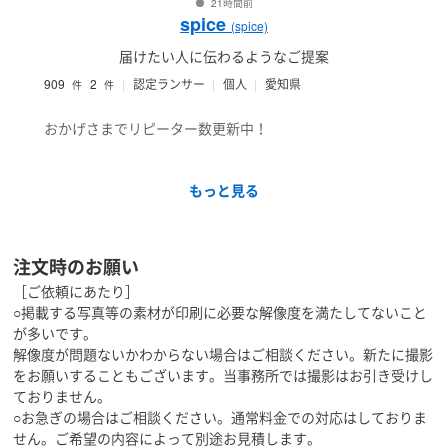
21時間前
spice
(spice)
届けたい人に伝わるようなご提案
909
2
認定ランサー
個人
愛知県
件
件
おかげさまでリピーター数更新中！
toB、toCさまざまな業種のパンフレットやチラシ等印刷
もっと見る
物のデザイン・校正を承ります。
ヒアリングをもとに、読みやすさはもちろん目を引くイ
ンパクトを持たせながら、
サービスの信頼性に関わる大切なツールの制作を通じ
注文時のお願い
て、
［ご依頼にあたり］
ブランディング強化を意識したご提案をいたします。
○掲載する写真等の素材が印刷に必要な解像度を満たしてないこと
が多いです。
・会社・店舗等案内パンフレット・リーフレット
解像度が問題ないかわからない場合はご相談ください。新たに撮影
・ポスティングチラシ・折込チラシ・展示会等イベント
をお願いすることもございます。当事務所では撮影はお引き受けし
チラシ
ておりません。
・営業用カタログ・雑誌広告
○お急ぎの場合はご相談ください。通常料金での対応はしておりま
・サービスDM
せん。ご希望の内容によって別途お見積します。
・名刺・封筒・クリアファイル・Tシャツ（ユニフォー