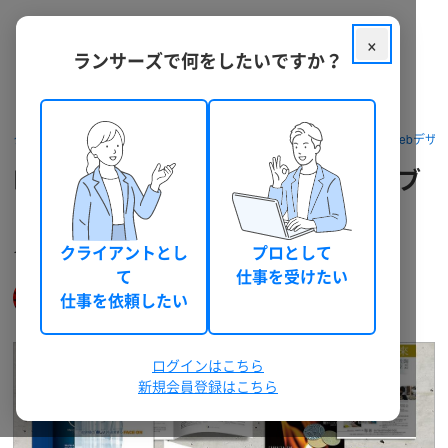
×
ランサーズで何をしたいですか？
クラウドソーシング ランサーズ
パッケージを探す
デザイン・Webデザ
印象的な名刺・封筒ならおまかせ！ブ
ランド力upを目指します
イメージアップとブランディング強化をお手伝いします！
クライアントとし
プロとして
て
仕事を受けたい
spice
仕事を依頼したい
909
2
(spice)
認定ランサー
件
件
ログインはこちら
新規会員登録はこちら