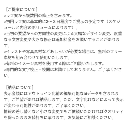
ム）
［ご提案について］
○ラフ案から複数回の修正を含みます。
また上記印刷物のデザイン以外に、原稿の校正のみのご
○初回ラフ案は基本的に2〜３日程度でご提示の予定です（スケジ
依頼も大歓迎。
ュールと内容のボリュームによります）。
・誤字・脱字・衍字の指摘・修正または確認
○当初の要望からの方向性の変更による大幅なデザイン変更、度重
・表記揺れの指摘・確認
なる文言変更や大きな修正は追加料金をお願いすることがありま
・原稿内容の表現（てにをは・二重表現、伝わりづらい
す。
など）の指摘・確認
○イラストや写真素材などあしらいが必要な場合は、無料のフリー
素材も組み合わせて使用いたします。
ご希望によって、最適な紙の種類、紙厚、加工方法など
○有料のイメージ素材を使用する際はご相談いたします。
のご提案から
○専門的な文字校正・校閲はお請けしておりません。ご了承くださ
印刷〜現物納品まで承ります。
い。
メールまたはメッセージのほか、ワークスペース（必要
［納品について］
に応じてzoomやGooglemeetなど）
表示金額にはアウトライン化前の編集可能なaiデータも含まれま
での打ち合わせも可能です。
す。ご希望があれば納品します。ただ、文字化けなどによって表示
タイムラグを感じさせないスピーディさとこまめなやり
が変わる可能性があります。ご了承ください。
とりで、
情報の差し替えなど小さな変更でもご依頼いただければクオリティ
初めての取引先様にも安心していただけるよう心がけて
を保ったままお値打ちに承ります。お気軽にご相談ください。
います。
細かな修正にも早い対応で高評価をいただいておりま