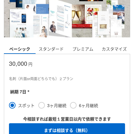
ベーシック
スタンダード
プレミアム
カスタマイズ
30,000
円
名刺（片面or両面どちらでも）２プラン
※
納期 7日
スポット
3ヶ月継続
6ヶ月継続
今相談すれば最短１営業日以内で依頼できます
まずは相談する（無料）