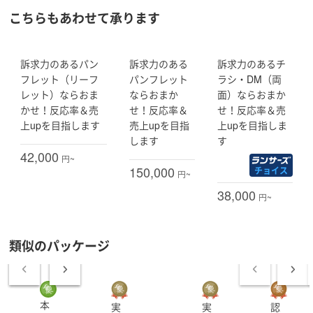
す。
こちらもあわせて承ります
お気軽にご相談ください。
お待ちしております。
訴求力のあるパン
訴求力のある
訴求力のあるチ
フレット（リーフ
パンフレット
ラシ・DM（両
レット）ならおま
ならおまか
面）ならおまか
かせ！反応率＆売
せ！反応率＆
せ！反応率＆売
上upを目指します
売上upを目指
上upを目指しま
します
す
42,000
円~
150,000
チョイス
円~
38,000
円~
類似のパッケージ
本
実
実
認