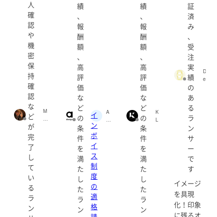
人
績
績
証
確
、
、
済
認
報
報
み
や
酬
酬
、
機
額
額
受
密
、
、
注
保
高
高
実
D
持
評
評
績
e
確
価
価
の
s
i
認
な
な
あ
g
な
ど
ど
る
n
M
A
K
イ
ど
の
の
ラ
W
U
デ
L
ン
が
o
R
条
条
ン
ザ
A
r
ボ
A
イ
B
完
件
件
サ
k
M
ン
O
イ
了
を
を
ー
s
U
オ
(
ス
し
B
満
満
で
R
フ
s
制
-
A
て
ィ
c
た
た
す
B
山
ス
u
度
い
し
し
L
﨑
(5
d
イメージ
の
る
O
た
た
洋
fc
o
を具現
適
C
ラ
平
4
)
ラ
ラ
K
化！印象
(y
格
9
ン
ン
ン
(
at
cc
に残るオ
請