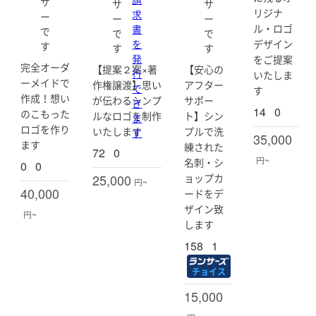
サ
サ
サ
b
te
4
リジナ
求
_
ー
mi
1
ー
ー
b
ru
ル・ロゴ
書
0
で
で
で
l
)
8
を
デザイン
す
す
す
o
6f
発
をご提案
c
)
完全オーダ
【提案２案×著
【安心の
k
行
いたしま
ーメイドで
4
作権譲渡】思い
アフター
で
す
9
作成！想い
が伝わるシンプ
サポー
き
8
14
0
のこもった
ルなロゴを制作
ト】シン
5
ま
)
ロゴを作り
いたします
プルで洗
す
35,000
ます
練された
72
0
円~
名刺・シ
0
0
25,000
ョップカ
円~
40,000
ードをデ
ザイン致
円~
します
158
1
チョイス
15,000