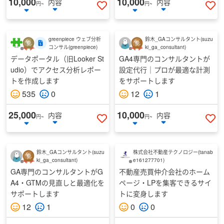
10,000
10,000
内容
内容
円~
円~
いいねする
い
greenpiece ウェブ分析
鈴木_GAコンサルタント
(
suzu
コンサル
(
greenpiece
)
ki_ga_consultant
)
データポータル（旧Looker St
GA4専門のコンサルタントが
udio）でアクセス分析レポー
設定代行｜プロが最適な計測
トを作成します
をサポートします
535
0
12
1
25,000
10,000
内容
内容
円~
円~
いいねする
い
鈴木_GAコンサルタント
(
suzu
株式会社不動産テクノロジー
(
tanab
ki_ga_consultant
)
e161277701
)
GA専門のコンサルタントがG
不動産売買仲介会社のホーム
A4・GTMの見直しと最適化を
ページ・LPを集客できるサイ
サポートします
トに変身します
12
1
0
0