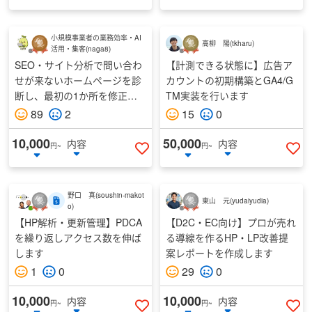
小規模事業者の業務効率・AI
高柳 陽
(
tkharu
)
活用・集客
(
naga8
)
SEO・サイト分析で問い合わ
【計測できる状態に】広告ア
せが来ないホームページを診
カウントの初期構築とGA4/G
断し、最初の1か所を修正し
TM実装を行います
ます
89
2
15
0
10,000
50,000
内容
内容
円~
円~
いいねする
い
野口 真
(
soushin-makot
東山 元
(
yudaiyudia
)
o
)
【HP解析・更新管理】PDCA
【D2C・EC向け】プロが売れ
を繰り返しアクセス数を伸ば
る導線を作るHP・LP改善提
します
案レポートを作成します
1
0
29
0
10,000
10,000
内容
内容
円~
円~