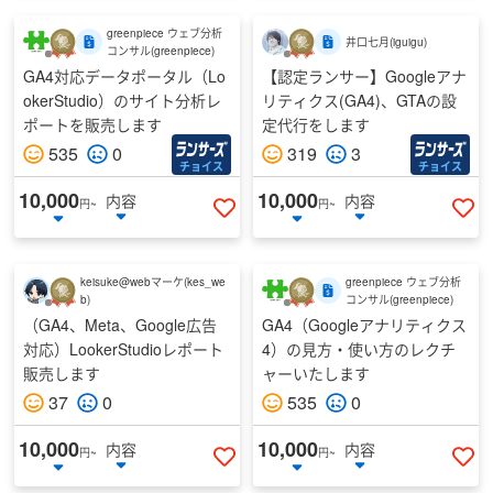
greenpiece ウェブ分析
井口七月
(
iguigu
)
コンサル
(
greenpiece
)
GA4対応データポータル（Lo
【認定ランサー】Googleアナ
okerStudio）のサイト分析レ
リティクス(GA4)、GTAの設
ポートを販売します
定代行をします
535
0
319
3
チョイス
チョイス
10,000
10,000
内容
内容
円~
円~
いいねする
い
keisuke@webマーケ
(
kes_we
greenpiece ウェブ分析
b
)
コンサル
(
greenpiece
)
（GA4、Meta、Google広告
GA4（Googleアナリティクス
対応）LookerStudioレポート
4）の見方・使い方のレクチ
販売します
ャーいたします
37
0
535
0
10,000
10,000
内容
内容
円~
円~
いいねする
い