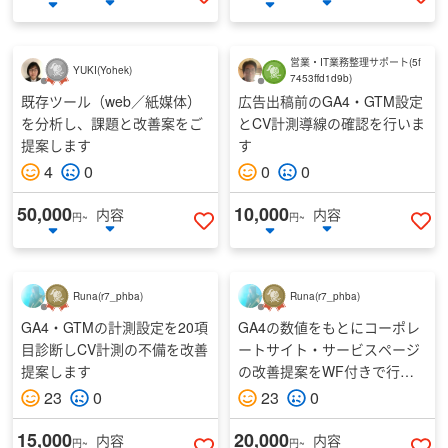
いいねする
い
営業・IT業務整理サポート
(
5f
YUKI
(
Yohek
)
7453ffd1d9b
)
既存ツール（web／紙媒体）
広告出稿前のGA4・GTM設定
を分析し、課題と改善案をご
とCV計測導線の確認を行いま
提案します
す
4
0
0
0
50,000
10,000
内容
内容
円~
円~
いいねする
い
Runa
(
r7_phba
)
Runa
(
r7_phba
)
GA4・GTMの計測設定を20項
GA4の数値をもとにコーポレ
目診断しCV計測の不備を改善
ートサイト・サービスページ
提案します
の改善提案をWF付きで行い
ます
23
0
23
0
15,000
20,000
内容
内容
円~
円~