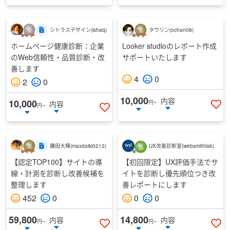
シトラスデザイン
(
ishaq
)
タウリン
(
ochan08
)
ホームページ健康診断：企業
Looker studioのレポート作成
のWeb信頼性・品質診断・改
サポートいたします
善します
4
0
2
0
10,000
内容
10,000
内容
円~
円~
い
いいねする
鎌田大輝
(
maxdaiki0212
)
UX改善診断室
(
websmithlab
)
【認定TOP100】サイトの導
【初回限定】UX評価手法でサ
線・計測を診断し改善候補を
イトを診断し優先順位つき改
整理します
善レポートにします
452
0
0
0
59,800
14,800
内容
内容
円~
円~
いいねする
い