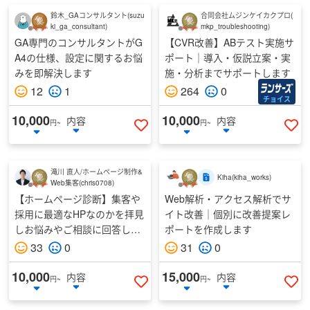
鈴木_GAコンサルタント
(
suzu
合同会社ムジンケイカクプロ
(
ki_ga_consultant
)
mkp_troubleshooting
)
GA専門のコンサルタントがG
【CVR改善】ABテスト実施サ
A4の仕様、設定に関するお悩
ポート｜導入・仮説立案・実
出品者のランク
みを即解決します
施・分析までサポートします
認定ランサー
12
1
264
0
チョイス
シルバー
10,000
10,000
内容
内容
円~
円~
いいねする
い
ブロンズ
レギュラー
滝川 直人/ホームページ制作&
Kiha
(
kiha_works
)
Web集客
(
chris0708
)
【ホームページ診断】集客や
Web解析・アクセス解析でサ
採用に最適なHPなのかを拝見
イト改善｜個別に改善提案レ
しお悩みやご相談に回答しま
ポートを作成します
す
33
0
31
0
10,000
15,000
内容
内容
円~
円~
いいねする
い