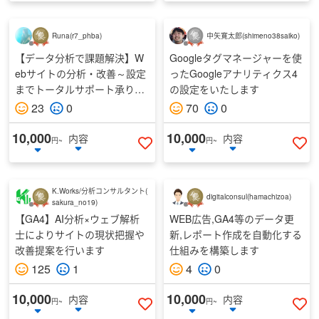
Runa
(
r7_phba
)
中矢寛太郎
(
shimeno38saiko
)
【データ分析で課題解決】W
Googleタグマネージャーを使
ebサイトの分析・改善～設定
ったGoogleアナリティクス4
までトータルサポート承りま
の設定をいたします
す
23
0
70
0
10,000
10,000
内容
内容
円~
円~
いいねする
い
K.Works/分析コンサルタント
(
digitalconsul
(
hamachizoa
)
sakura_no19
)
【GA4】AI分析×ウェブ解析
WEB広告,GA4等のデータ更
士によりサイトの現状把握や
新,レポート作成を自動化する
改善提案を行います
仕組みを構築します
125
1
4
0
10,000
10,000
内容
内容
円~
円~
いいねする
い