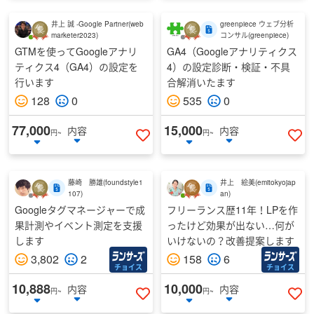
井上 誠 -Google Partner
(
web
greenpiece ウェブ分析
marketer2023
)
コンサル
(
greenpiece
)
GTMを使ってGoogleアナリ
GA4（Googleアナリティクス
ティクス4（GA4）の設定を
4）の設定診断・検証・不具
行います
合解消いたます
128
0
535
0
77,000
15,000
内容
内容
円~
円~
いいねする
い
藤崎 勝雄
(
foundstyle1
井上 絵美
(
emitokyojap
107
)
an
)
Googleタグマネージャーで成
フリーランス歴11年！LPを作
果計測やイベント測定を支援
ったけど効果が出ない…何が
します
いけないの？改善提案します
3,802
2
158
6
チョイス
チョイス
10,888
10,000
内容
内容
円~
円~
いいねする
い