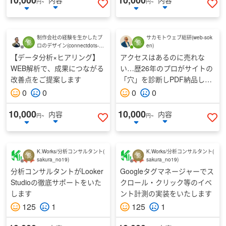
円~
円~
いいねする
い
制作会社の経験を生かしたプ
サカモトウェブ総研
(
web-sok
ロのデザイン
(
connectdots-de
en
)
sign
)
【データ分析×ヒアリング】
アクセスはあるのに売れな
WEB解析で、成果につながる
い…歴26年のプロがサイトの
改善点をご提案します
「穴」を診断しPDF納品しま
す
0
0
0
0
10,000
10,000
内容
内容
円~
円~
いいねする
い
K.Works/分析コンサルタント
(
K.Works/分析コンサルタント
(
sakura_no19
)
sakura_no19
)
分析コンサルタントがLooker
Googleタグマネージャーでス
Studioの徹底サポートをいた
クロール・クリック等のイベ
します
ント計測の実装をいたします
125
1
125
1