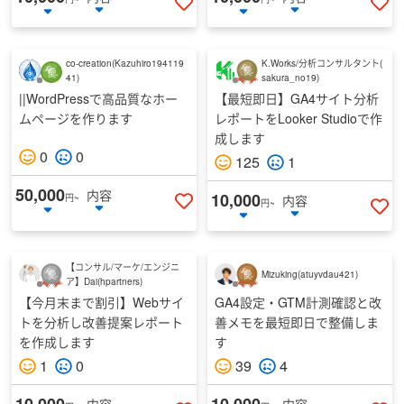
いいねする
い
co-creation
(
Kazuhiro194119
K.Works/分析コンサルタント
(
41
)
sakura_no19
)
||WordPressで高品質なホー
【最短即日】GA4サイト分析
ムページを作ります
レポートをLooker Studioで作
成します
0
0
125
1
50,000
内容
10,000
円~
内容
円~
いいねする
い
【コンサル/マーケ/エンジニ
Mizuking
(
atuyvdau421
)
ア】Dai
(
hpartners
)
【今月末まで割引】Webサイ
GA4設定・GTM計測確認と改
トを分析し改善提案レポート
善メモを最短即日で整備しま
を作成します
す
1
0
39
4
10,000
10,000
内容
内容