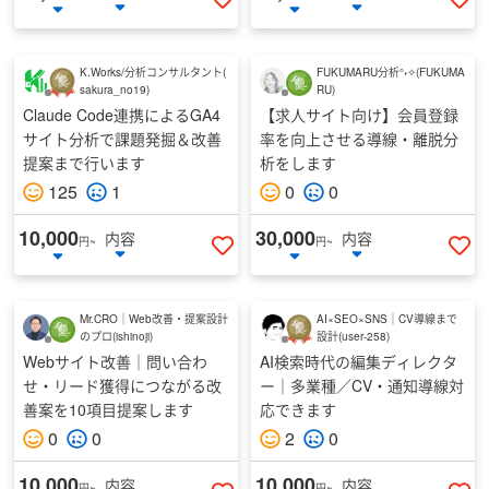
いいねする
い
K.Works/分析コンサルタント
(
FUKUMARU分析°˖✧
(
FUKUMA
sakura_no19
)
RU
)
Claude Code連携によるGA4
【求人サイト向け】会員登録
サイト分析で課題発掘＆改善
率を向上させる導線・離脱分
提案まで行います
析をします
125
1
0
0
10,000
30,000
内容
内容
円~
円~
いいねする
い
Mr.CRO｜Web改善・提案設計
AI×SEO×SNS｜CV導線まで
のプロ
(
ishinoji
)
設計
(
user-258
)
Webサイト改善｜問い合わ
AI検索時代の編集ディレクタ
せ・リード獲得につながる改
ー｜多業種／CV・通知導線対
善案を10項目提案します
応できます
0
0
2
0
10,000
10,000
内容
内容
円~
円~