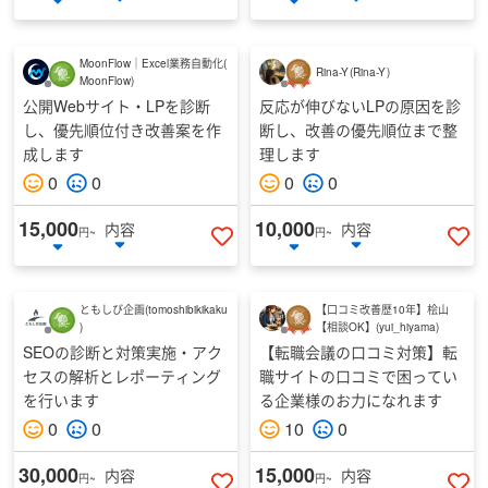
いいねする
い
MoonFlow｜Excel業務自動化
(
Rina-Y
(
Rina-Y
)
MoonFlow
)
公開Webサイト・LPを診断
反応が伸びないLPの原因を診
し、優先順位付き改善案を作
断し、改善の優先順位まで整
成します
理します
0
0
0
0
15,000
10,000
内容
内容
円~
円~
いいねする
い
ともしび企画
(
tomoshibikikaku
【口コミ改善歴10年】桧山
)
【相談OK】
(
yui_hiyama
)
SEOの診断と対策実施・アク
【転職会議の口コミ対策】転
セスの解析とレポーティング
職サイトの口コミで困ってい
を行います
る企業様のお力になれます
0
0
10
0
30,000
15,000
内容
内容
円~
円~