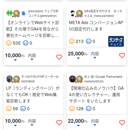
greenpiece ウェブ分析
GA4設定を代行する まっち
コンサル
(
greenpiece
)
ゃん
(
s_matsuyamabiz
)
【オンラインでWebサイト診
META Ads コンバージョンAP
断】その場でGA4を見ながら
Iの設定代行します
貴社ホームページを診断しま
213
0
す
535
0
チョイス
25,000
内容
10,000
内容
円~
円~
い
いいねする
きつねや＠LP/HPコーダー
(
h
井上 誠 -Google Partner
(
web
m030809
)
marketer2023
)
LP（ランディングページ）が
【現場仕込みのノウハウ】GA
なくてもOK！格安でWeb集
4の使い方レクチャー、運用
客診断します
サポート をいたします
59
0
128
0
10,000
22,000
内容
内容
円~
円~
いいねする
い