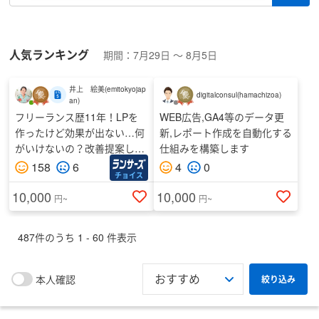
納期
人気ランキング
期間：
7月29日
〜
8月5日
井上 絵美
(
emitokyojap
digitalconsul
(
hamachizoa
)
an
)
最終ログイン
フリーランス歴11年！LPを
WEB広告,GA4等のデータ更
作ったけど効果が出ない…何
新,レポート作成を自動化する
がいけないの？改善提案しま
仕組みを構築します
す
158
6
4
0
個人・法人
チョイス
10,000
10,000
円~
円~
487
件のうち
1
-
60
件表示
都道府県
指定しない
本人確認
絞り込み
性別