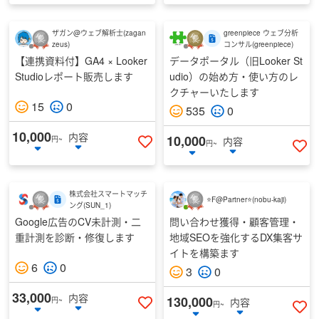
ザガン@ウェブ解析士
(
zagan
greenpiece ウェブ分析
zeus
)
コンサル
(
greenpiece
)
【連携資料付】GA4 × Looker
データポータル（旧Looker St
Studioレポート販売します
udio）の始め方・使い方のレ
クチャーいたします
15
0
535
0
10,000
内容
10,000
円~
内容
円~
いいねする
い
株式会社スマートマッチ
⭐F@Partner⭐
(
nobu-kaji
)
ング
(
SUN_1
)
Google広告のCV未計測・二
問い合わせ獲得・顧客管理・
重計測を診断・修復します
地域SEOを強化するDX集客サ
イトを構築ます
6
0
3
0
33,000
内容
130,000
円~
内容
円~
いいねする
い