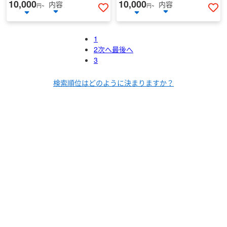
10,000
10,000
内容
内容
円~
円~
いいねする
い
1
2
次へ
最後へ
3
検索順位はどのように決まりますか？