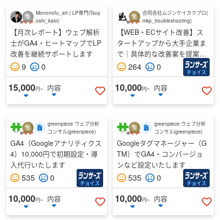
Mononofu_art | LP専門
(
Tsuy
合同会社ムジンケイカクプロ
(
oshi_kato
)
mkp_troubleshooting
)
【月次レポート】ウェブ解析
【WEB・ECサイト改善】ス
士がGA4・ヒートマップでLP
タートアップから大手企業ま
改善を継続サポートします
で｜具体的な改善案を提案し
ます
9
0
264
0
チョイス
15,000
10,000
内容
内容
円~
円~
いいねする
い
greenpiece ウェブ分析
greenpiece ウェブ分析
コンサル
(
greenpiece
)
コンサル
(
greenpiece
)
GA4（Googleアナリティクス
Googleタグマネージャー（G
4）10,000円で初期設定・導
TM）でGA4・コンバージョ
入代行いたします
ンなど設定いたします
535
0
535
0
チョイス
チョイス
10,000
10,000
内容
内容
円~
円~
いいねする
い