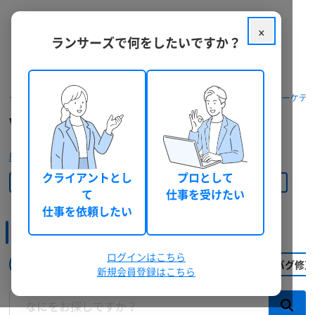
×
ランサーズで何をしたいですか？
業務
コンサルティング
(
212
)
クラウドソーシング ランサーズ
パッケージを探す
Web集客・マーケテ
初期設定
(
124
)
Webサイト分析・解析の依頼・外注
トラッキング設定
(
44
)
絞り込みをクリア
バグ修正
(
8
)
クライアントとし
プロとして
Web集客・マーケティング
└ Webサイト分析・解析
ランサーズ チョイスを優先表示
て
仕事を受けたい
仕事を依頼したい
業務内容から探す
予算
ログインはこちら
円以上
コンサルティング
トラッキング設定
初期設定
バグ修正
新規会員登録はこちら
円以下