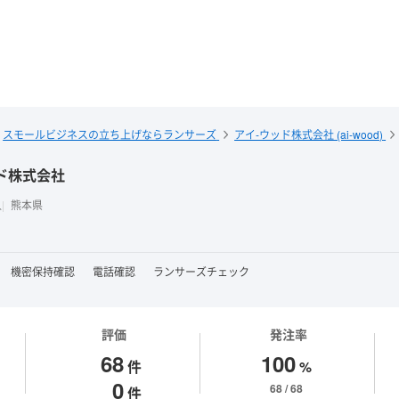
スモールビジネスの立ち上げならランサーズ
アイ-ウッド株式会社 (ai-wood)
ド株式会社
人
熊本県
機密保持確認
電話確認
ランサーズチェック
評価
発注率
68
100
件
%
0
68 / 68
件