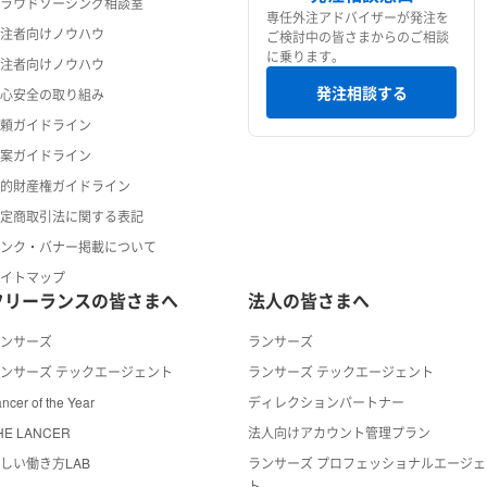
クラウドソーシング相談室
専任外注アドバイザーが発注を
発注者向けノウハウ
ご検討中の皆さまからのご相談
に乗ります。
受注者向けノウハウ
発注相談する
安心安全の取り組み
依頼ガイドライン
提案ガイドライン
知的財産権ガイドライン
特定商取引法に関する表記
リンク・バナー掲載について
サイトマップ
フリーランスの皆さまへ
法人の皆さまへ
ランサーズ
ランサーズ
ンサーズ テックエージェント
ランサーズ テックエージェント
ncer of the Year
ディレクションパートナー
HE LANCER
法人向けアカウント管理プラン
しい働き方LAB
ランサーズ プロフェッショナルエージェ
ト