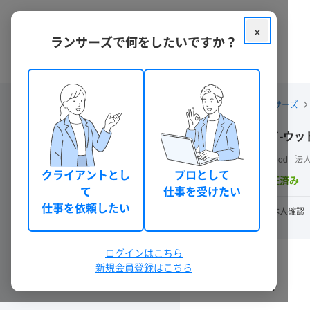
×
ランサーズで何をしたいですか？
クラウドソーシング ランサーズ
アイ-ウッ
ai-wood
法
クライアントとし
プロとして
認証済み
て
仕事を受けたい
仕事を依頼したい
最終ログイン: 30
本人確認
日前以上
ログインはこちら
発注数
新規会員登録はこちら
68
件