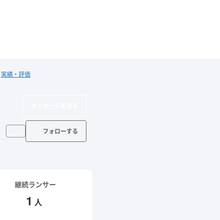
実績・評価
メッセージを送る
フォロー
継続ランサー
1
人